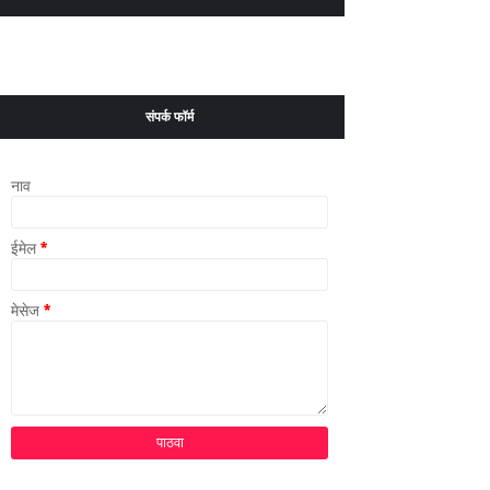
संपर्क फॉर्म
नाव
ईमेल
*
मेसेज
*