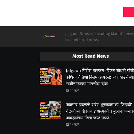
Jalgaon News is a leading Marathi news 
trusted local news.
Most Read News
Jalgaon गिरीश महाजन–विजय चौधरी यांची
कथित ऑडिओ क्लिप व्हायरल; रक्षा खडसेंच्या
राजीनाम्याच्या मागणीचा दावा
३० जुलै
जळगाव हादरलं! रावेर-भुसावळमध्ये 'जिहादी'
नेटवर्कचा शिरकाव? अल्पवयीन मुलांना फसवणा
पाकड्यांच्या गँगचं जाळं उघड!
१५ जुलै