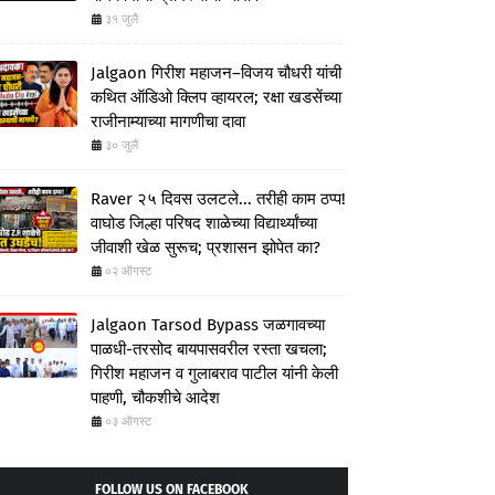
३१ जुलै
Jalgaon गिरीश महाजन–विजय चौधरी यांची
कथित ऑडिओ क्लिप व्हायरल; रक्षा खडसेंच्या
राजीनाम्याच्या मागणीचा दावा
३० जुलै
Raver २५ दिवस उलटले... तरीही काम ठप्प!
वाघोड जिल्हा परिषद शाळेच्या विद्यार्थ्यांच्या
जीवाशी खेळ सुरूच; प्रशासन झोपेत का?
०२ ऑगस्ट
Jalgaon Tarsod Bypass जळगावच्या
पाळधी-तरसोद बायपासवरील रस्ता खचला;
गिरीश महाजन व गुलाबराव पाटील यांनी केली
पाहणी, चौकशीचे आदेश
०३ ऑगस्ट
FOLLOW US ON FACEBOOK