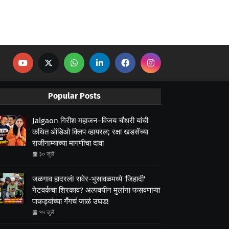
Popular Posts
Jalgaon गिरीश महाजन–विजय चौधरी यांची
कथित ऑडिओ क्लिप व्हायरल; रक्षा खडसेंच्या
राजीनाम्याच्या मागणीचा दावा
३० जुलै
जळगाव हादरलं! रावेर-भुसावळमध्ये 'जिहादी'
नेटवर्कचा शिरकाव? अल्पवयीन मुलांना फसवणाऱ्या
पाकड्यांच्या गँगचं जाळं उघड!
१५ जुलै