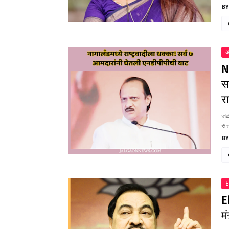
अ
N
स
र
जळग
सत्
E
E
मं