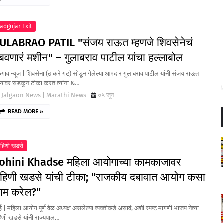
adgujar Exit
ULABRAO PATIL "संजय राऊत म्हणजे शिवसेनेचं
ुबवणारं मशीन" – गुलाबराव पाटील यांचा हल्लाबोल
ाव न्यूज | शिवसेना (ठाकरे गट) सोडून गेलेल्या आमदार गुलाबराव पाटील यांनी संजय राऊत
च्यावर सडकून टीका करत त्यांना &…
Jalgaon News | Marathi News
०५ जून
READ MORE »
ोहिणी खडसे
ohini Khadse महिला आयोगाच्या कामकाजावर
ोहिणी खडसे यांची टीका; "राजकीय दबावात आयोग कसा
ाम करेल?"
बई | महिला आयोग पूर्ण वेळ अध्यक्ष असलेल्या व्यक्तीकडे असावं, अशी स्पष्ट मागणी भाजप नेत्या
िणी खडसे यांनी राज्यपाल…