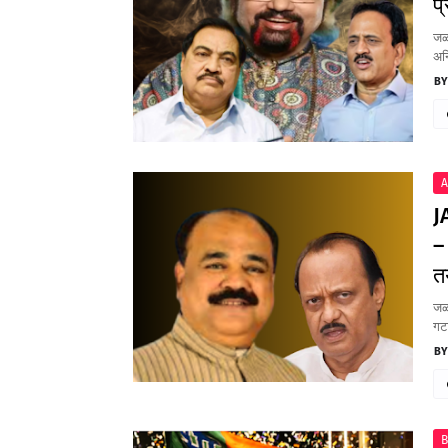
प
जळग
अनि
A
J
–
त
जळ
गट
B