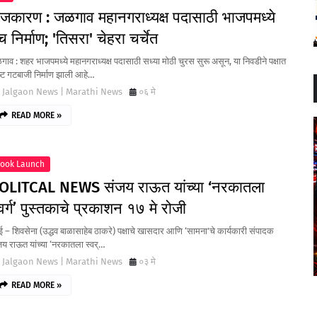
ाजकारण : जळगाव महानगराध्यक्ष पदासाठी भाजपमध्ये
च निर्माण; 'तिसरा' चेहरा चर्चेत
ाव : शहर भाजपमध्ये महानगराध्यक्ष पदासाठी सध्या मोठी चुरस सुरू असून, या निवडीने पक्षात
ष्ट गटबाजी निर्माण झाली आहे…
Jalgaon News | Marathi News
०६ मे
READ MORE »
ook Launch
OLITCAL NEWS संजय राऊत यांच्या ‘नरकातला
्वर्ग’ पुस्तकाचे प्रकाशन १७ मे रोजी
बई – शिवसेना (उद्धव बाळासाहेब ठाकरे) पक्षाचे खासदार आणि ‘सामना’चे कार्यकारी संपादक
य राऊत यांच्या ‘नरकातला स्वर्…
Jalgaon News | Marathi News
०३ मे
READ MORE »