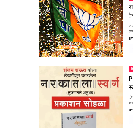
र
पे
जळग
स्प
B
P
स
मुं
संज