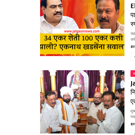
E
प
स
जळग
असे
अ
J
न
ए
मुक
गाव