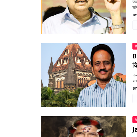
जळग
चा
B
B
व
जळग
यां
A
J