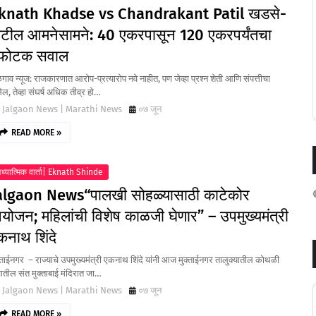
knath Khadse vs Chandrakant Patil खडसे-
ाटील आमनेसामने: 40 एकरपासून 120 एकरपर्यंतचा
्फोटक सवाल
ाव न्यूज: राजकारणात आरोप-प्रत्यारोप नवे नाहीत, पण जेव्हा प्रश्न शेती आणि संपत्तीचा
ल, तेव्हा संघर्ष अधिक तीव्र हो…
Jalgaon News | Marathi News
०७ जून
READ MORE »
ध्यात्मिक वार्ता| Eknath Shinde
algaon News“पालखी सोहळ्यासाठी काटेकोर
जळगाव जिल
ियोजन; महिलांची विशेष काळजी घेणार” – उपमुख्यमंत्री
कनाथ शिंदे
्ताईनगर – राज्याचे उपमुख्यमंत्री एकनाथ शिंदे यांनी आज मुक्ताईनगर तालुक्यातील कोथळी
ातील संत मुक्ताबाई मंदिरात जा…
Jalgaon News | Marathi News
०७ जून
READ MORE »