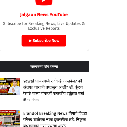
Jalgaon News YouTube
Subscribe for Breaking News, Live Updates &
Exclusive Reports
▶ Subscribe Now
जळगावच्या टॉप बातम्या
Yawal भाजपमध्ये सर्वकाही आलबेल? की
अंतर्गत नाराजी उफाळून आली? डॉ. कुंदन
फेगडे यांच्या पोस्टची राजकीय वर्तुळात चर्चा
०३ ऑगस्ट
Erandol Breaking News निपाणे जिल्हा
परिषद शाळेच्या नव्या इमारतीला तडे; निकृष्ट
बांधकामाचा ग्रामस्थांचा आरोप