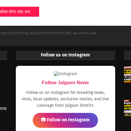
अधिक पोस्ट लोड करा
portal covering Jalgaon district with fast, accurate, and
Follow us on Instagram
Follow Jalgaon News
Follow us on Instagram for breaking news,
reels, local updates, exclusive stories, and live
coverage from Jalgaon District.
ऱ्या
📷 Follow on Instagram