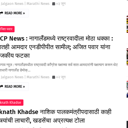
Jalgaon News | Marathi News
०३ जून
READ MORE »
जित पवार
CP News : नागालँडमध्ये राष्ट्रवादीला मोठा धक्का :
ातही आमदार एनडीपीपीत सामील; अजित पवार यांना
ाजकीय फटका
ाव न्यूज : नागालँडमधील राष्ट्रवादी काँग्रेस पक्षाच्या सर्व सात आमदारांनी पक्षत्याग करून थेट
ताधारी नागालँड डेमोक्…
Jalgaon News | Marathi News
०२ जून
READ MORE »
knath Khadse
knath Khadse नाशिक पालकमंत्रीपदासाठी काही
त्र्यांची लाचारी, खडसेंचा अप्रत्यक्ष टोला