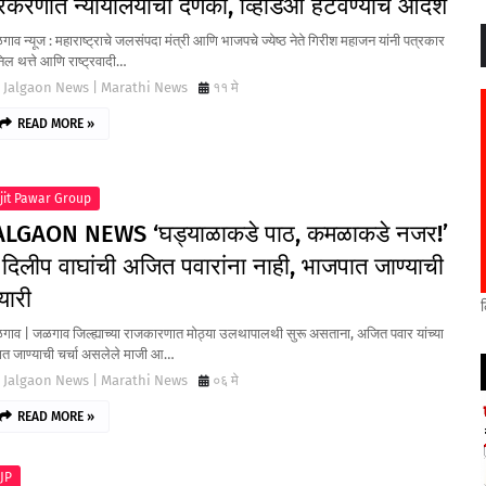
्रकरणात न्यायालयाचा दणका, व्हिडिओ हटवण्याचे आदेश
ाव न्यूज : महाराष्ट्राचे जलसंपदा मंत्री आणि भाजपचे ज्येष्ठ नेते गिरीश महाजन यांनी पत्रकार
ल थत्ते आणि राष्ट्रवादी…
Jalgaon News | Marathi News
११ मे
READ MORE »
jit Pawar Group
ALGAON NEWS ‘घड्याळाकडे पाठ, कमळाकडे नजर!’
 दिलीप वाघांची अजित पवारांना नाही, भाजपात जाण्याची
यारी
गाव | जळगाव जिल्ह्याच्या राजकारणात मोठ्या उलथापालथी सुरू असताना, अजित पवार यांच्या
ात जाण्याची चर्चा असलेले माजी आ…
Jalgaon News | Marathi News
०६ मे
READ MORE »
JP