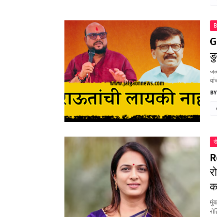
B
G
ड
जळग
यां
र
R
र
क
मुं
रोह