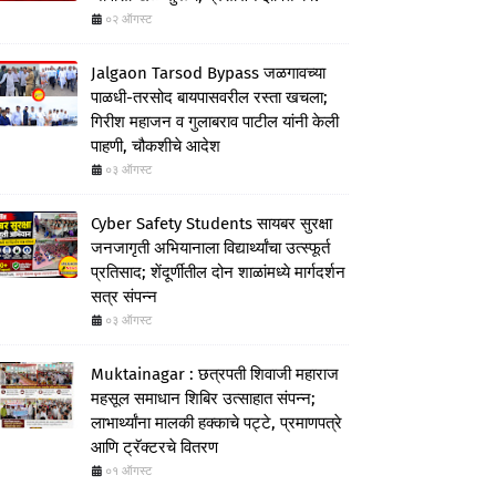
०२ ऑगस्ट
Jalgaon Tarsod Bypass जळगावच्या
पाळधी-तरसोद बायपासवरील रस्ता खचला;
गिरीश महाजन व गुलाबराव पाटील यांनी केली
पाहणी, चौकशीचे आदेश
०३ ऑगस्ट
Cyber Safety Students सायबर सुरक्षा
जनजागृती अभियानाला विद्यार्थ्यांचा उत्स्फूर्त
प्रतिसाद; शेंदूर्णीतील दोन शाळांमध्ये मार्गदर्शन
सत्र संपन्न
०३ ऑगस्ट
Muktainagar : छत्रपती शिवाजी महाराज
महसूल समाधान शिबिर उत्साहात संपन्न;
लाभार्थ्यांना मालकी हक्काचे पट्टे, प्रमाणपत्रे
आणि ट्रॅक्टरचे वितरण
०१ ऑगस्ट