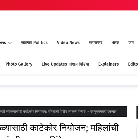
ews
जळगाव Politics
Video News
महाराष्ट्र
भारत
जग
Photo Gallery
Live Updates सोशल मिडिया
Explainers
Edito
 सोहळ्यासाठी काटेकोर नियोजन; महिलांची विशेष काळजी घेणार” – उपमुख्यमंत्री एकनाथ
यासाठी काटेकोर नियोजन; महिलांची