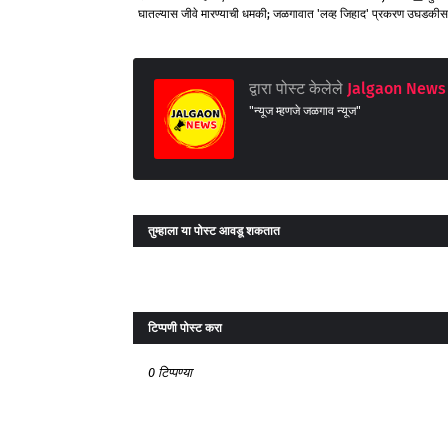
घातल्यास जीवे मारण्याची धमकी; जळगावात 'लव्ह जिहाद' प्रकरण उघडकीस
द्वारा पोस्ट केलेले
Jalgaon News 
"न्यूज म्हणजे जळगाव न्यूज"
तुम्‍हाला या पोस्‍ट आवडू शकतात
टिप्पणी पोस्ट करा
0 टिप्पण्या