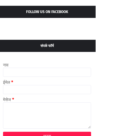
FOLLOW US ON FACEBOOK
संपर्क फॉर्म
नाव
ईमेल
*
मेसेज
*