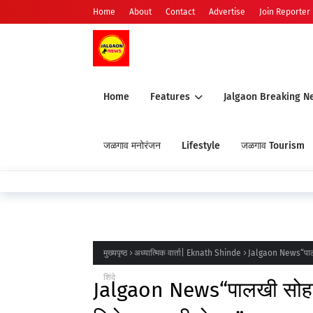
Home
About
Contact
Advertise
Join Reporter
Home
Features
Jalgaon Breaking N
जळगाव मनोरंजन
Lifestyle
जळगाव Tourism
मुख्यपृष्ठ
अध्यात्मिक वार्ता| Eknath Shinde
Jalgaon News“पालखी
शिंदे
Jalgaon News“पालखी सोहळ्