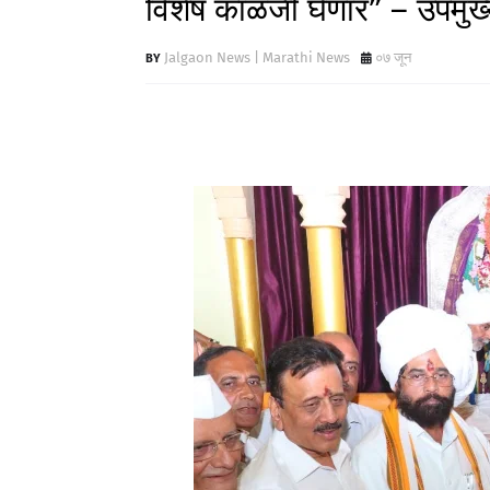
विशेष काळजी घेणार” – उपमुख्य
Jalgaon News | Marathi News
०७ जून