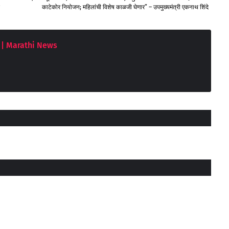
काटेकोर नियोजन; महिलांची विशेष काळजी घेणार” – उपमुख्यमंत्री एकनाथ शिंदे
| Marathi News