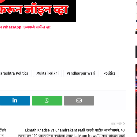
ज WhatsApp ग्रुपमध्ये सामील व्हा:
arashtra Politics
Muktai Palkhi
Pandharpur Wari
Politics
थोडे नवीन
ॉडने
Eknath Khadse vs Chandrakant Patil खडसे-पाटील आमनेसामने: 40
ा न
एकरपासून 120 एकरपर्यंतचा स्फोटक सवाल Jalgaon News“पालखी सोहळ्यासाठी