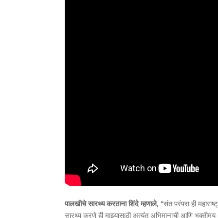
पालखीचे सारथ्य करताना शिंदे म्हणाले
, “संत परंपरा ही महाराष्
सारथ्य करणे ही माझ्यासाठी अत्यंत अभिमानाची आणि भक्तीमय अन