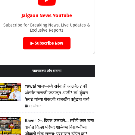
Jalgaon News YouTube
Subscribe for Breaking News, Live Updates &
Exclusive Reports
▶ Subscribe Now
जळगावच्या टॉप बातम्या
Yawal भाजपमध्ये सर्वकाही आलबेल? की
अंतर्गत नाराजी उफाळून आली? डॉ. कुंदन
फेगडे यांच्या पोस्टची राजकीय वर्तुळात चर्चा
०३ ऑगस्ट
Raver २५ दिवस उलटले... तरीही काम ठप्प!
वाघोड जिल्हा परिषद शाळेच्या विद्यार्थ्यांच्या
जीवाशी खेळ सुरूच; प्रशासन झोपेत का?