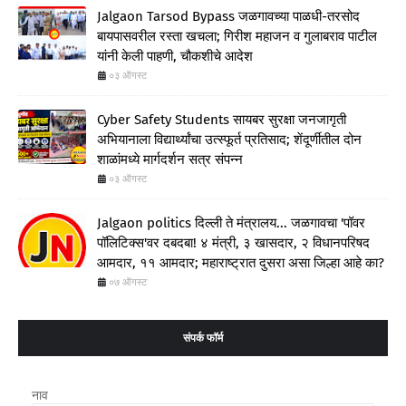
Jalgaon Tarsod Bypass जळगावच्या पाळधी-तरसोद
बायपासवरील रस्ता खचला; गिरीश महाजन व गुलाबराव पाटील
यांनी केली पाहणी, चौकशीचे आदेश
०३ ऑगस्ट
Cyber Safety Students सायबर सुरक्षा जनजागृती
अभियानाला विद्यार्थ्यांचा उत्स्फूर्त प्रतिसाद; शेंदूर्णीतील दोन
शाळांमध्ये मार्गदर्शन सत्र संपन्न
०३ ऑगस्ट
Jalgaon politics दिल्ली ते मंत्रालय... जळगावचा 'पॉवर
पॉलिटिक्स'वर दबदबा! ४ मंत्री, ३ खासदार, २ विधानपरिषद
आमदार, ११ आमदार; महाराष्ट्रात दुसरा असा जिल्हा आहे का?
०७ ऑगस्ट
संपर्क फॉर्म
नाव