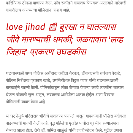
फॉरेन्सिक टीमला पाचारण केलं. डॉग स्कॉडने गावातच फिरकत असल्याने मारेकरी
गावातीलच असण्याचा पोलिसांना संशय आहे.
love jihad 📰 बुरखा न घातल्यास
जीवे मारण्याची धमकी; जळगावात 'लव्ह
जिहाद' प्रकरण उघडकीस
घटनास्थळी अपर पोलिस अधीक्षक कविता नेरकर, डीवायएसपी धनंजय वेरूळे,
पोलिस निरीक्षक प्रकाश काळे, उपनिरीक्षक विठ्ठल पवार यांनी घटनास्थळाची
बारकाईने पाहणी केली. पोलिसांकडून शंका घेण्यात येणाऱ्या काही व्यक्तींना ताब्यात
घेऊन चौकशी सुरू असून, लवकरच आरोपीला अटक होईल असा विश्वास
पोलिसांनी व्यक्त केला आहे.
या घटनेमुळे परिसरात भीतीचे वातावरण पसरले असून गावकऱ्यांनी पोलिस बंदोबस्त
वाढवण्याची मागणी केली आहे. वृद्ध महिलेचा मृतदेह पाचोरा ग्रामीण रुग्णालयात
नेण्यात आला होता. तेथे डॉ. अमित साळुंखे यांनी शवविच्छेदन केले. पुढील तपास