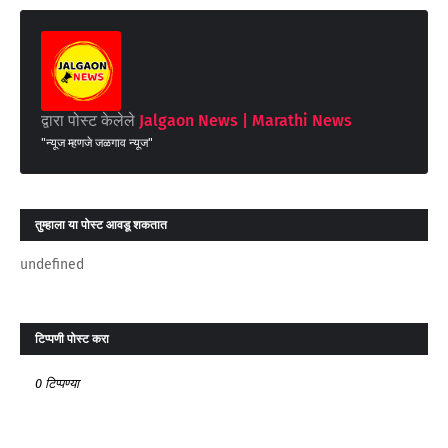
द्वारा पोस्ट केलेले
Jalgaon News | Marathi News
"न्यूज म्हणजे जळगाव न्यूज"
तुम्‍हाला या पोस्‍ट आवडू शकतात
undefined
टिप्पणी पोस्ट करा
0 टिप्पण्या