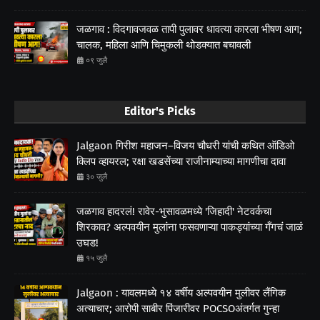
जळगाव : विदगावजवळ तापी पुलावर धावत्या कारला भीषण आग;
चालक, महिला आणि चिमुकली थोडक्यात बचावली
०९ जुलै
Editor's Picks
Jalgaon गिरीश महाजन–विजय चौधरी यांची कथित ऑडिओ
क्लिप व्हायरल; रक्षा खडसेंच्या राजीनाम्याच्या मागणीचा दावा
३० जुलै
जळगाव हादरलं! रावेर-भुसावळमध्ये 'जिहादी' नेटवर्कचा
शिरकाव? अल्पवयीन मुलांना फसवणाऱ्या पाकड्यांच्या गँगचं जाळं
उघड!
१५ जुलै
Jalgaon : यावलमध्ये १४ वर्षीय अल्पवयीन मुलीवर लैंगिक
अत्याचार; आरोपी साबीर पिंजारीवर POCSOअंतर्गत गुन्हा