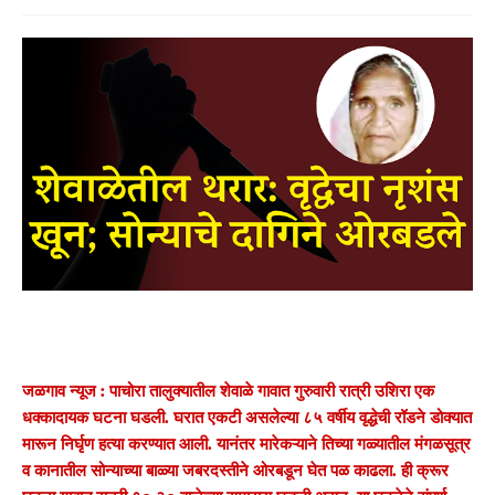
जळगाव न्यूज : पाचोरा तालुक्यातील शेवाळे गावात गुरुवारी रात्री उशिरा एक
धक्कादायक घटना घडली. घरात एकटी असलेल्या ८५ वर्षीय वृद्धेची रॉडने डोक्यात
मारून निर्घृण हत्या करण्यात आली. यानंतर मारेकऱ्याने तिच्या गळ्यातील मंगळसूत्र
व कानातील सोन्याच्या बाळ्या जबरदस्तीने ओरबडून घेत पळ काढला. ही क्रूर