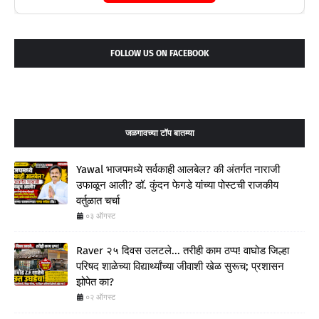
FOLLOW US ON FACEBOOK
जळगावच्या टॉप बातम्या
Yawal भाजपमध्ये सर्वकाही आलबेल? की अंतर्गत नाराजी
उफाळून आली? डॉ. कुंदन फेगडे यांच्या पोस्टची राजकीय
वर्तुळात चर्चा
०३ ऑगस्ट
Raver २५ दिवस उलटले... तरीही काम ठप्प! वाघोड जिल्हा
परिषद शाळेच्या विद्यार्थ्यांच्या जीवाशी खेळ सुरूच; प्रशासन
झोपेत का?
०२ ऑगस्ट