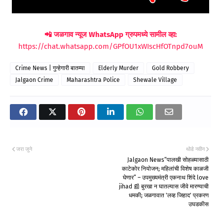
📲 जळगाव न्यूज WhatsApp ग्रुपमध्ये सामील व्हा:
https://chat.whatsapp.com/GPfOU1xWIscHfOTnpd7ouM
Crime News | गुन्हेगारी बातम्या
Elderly Murder
Gold Robbery
Jalgaon Crime
Maharashtra Police
Shewale Village
जरा जुने
थोडे नवीन
Jalgaon News“पालखी सोहळ्यासाठी
काटेकोर नियोजन; महिलांची विशेष काळजी
घेणार” – उपमुख्यमंत्री एकनाथ शिंदे love
jihad 📰 बुरखा न घातल्यास जीवे मारण्याची
धमकी; जळगावात 'लव्ह जिहाद' प्रकरण
उघडकीस