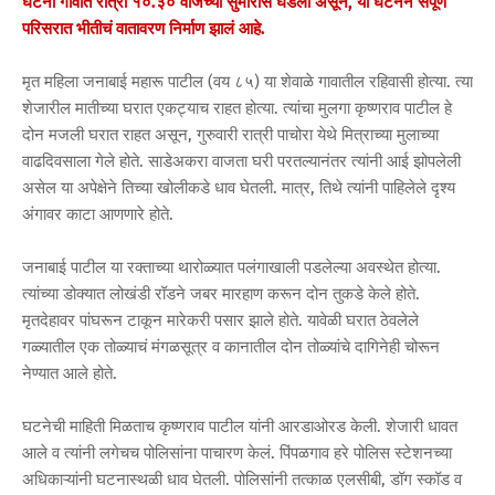
घटना गावात रात्री १०.३० वाजेच्या सुमारास घडली असून, या घटनेने संपूर्ण
परिसरात भीतीचं वातावरण निर्माण झालं आहे.
मृत महिला जनाबाई महारू पाटील (वय ८५) या शेवाळे गावातील रहिवासी होत्या. त्या
शेजारील मातीच्या घरात एकट्याच राहत होत्या. त्यांचा मुलगा कृष्णराव पाटील हे
दोन मजली घरात राहत असून, गुरुवारी रात्री पाचोरा येथे मित्राच्या मुलाच्या
वाढदिवसाला गेले होते. साडेअकरा वाजता घरी परतल्यानंतर त्यांनी आई झोपलेली
असेल या अपेक्षेने तिच्या खोलीकडे धाव घेतली. मात्र, तिथे त्यांनी पाहिलेले दृश्य
अंगावर काटा आणणारे होते.
जनाबाई पाटील या रक्ताच्या थारोळ्यात पलंगाखाली पडलेल्या अवस्थेत होत्या.
त्यांच्या डोक्यात लोखंडी रॉडने जबर मारहाण करून दोन तुकडे केले होते.
मृतदेहावर पांघरून टाकून मारेकरी पसार झाले होते. यावेळी घरात ठेवलेले
गळ्यातील एक तोळ्याचं मंगळसूत्र व कानातील दोन तोळ्यांचे दागिनेही चोरून
नेण्यात आले होते.
घटनेची माहिती मिळताच कृष्णराव पाटील यांनी आरडाओरड केली. शेजारी धावत
आले व त्यांनी लगेचच पोलिसांना पाचारण केलं. पिंपळगाव हरे पोलिस स्टेशनच्या
अधिकाऱ्यांनी घटनास्थळी धाव घेतली. पोलिसांनी तत्काळ एलसीबी, डॉग स्कॉड व