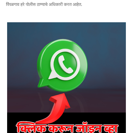
पिंपळगाव हरे पोलीस ठाण्याचे अधिकारी करत आहेत.