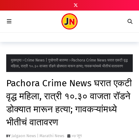
मुख्यपृष्ठ
Crime News | गुन्हेगारी बातम्या
Pachora Crime News घरात एकटी वृद्ध
महिला, रात्री १०.३० वाजता रॉडने डोक्यात मारून हत्या; गावकऱ्यांमध्ये भीतीचं वातावरण
Pachora Crime News घरात एकटी
वृद्ध महिला, रात्री १०.३० वाजता रॉडने
डोक्यात मारून हत्या; गावकऱ्यांमध्ये
भीतीचं वातावरण
Jalgaon News | Marathi News
०७ जून