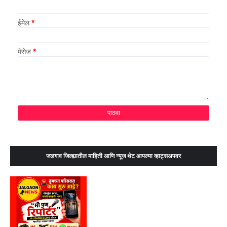
ईमेल
*
मेसेज
*
जळगाव जिल्ह्यातील माहिती आणि न्यूज थेट आपल्या व्हाट्सअपवर