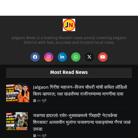
Jalgaon News is a leading Marathi news portal covering Jalgaon
district with fast, accurate and trusted local news.
Most Read News
Jalgaon गिरीश महाजन–विजय चौधरी यांची कथित ऑडिओ
क्लिप व्हायरल; रक्षा खडसेंच्या राजीनाम्याच्या मागणीचा दावा
३० जुलै
जळगाव हादरलं! रावेर-भुसावळमध्ये 'जिहादी' नेटवर्कचा
शिरकाव? अल्पवयीन मुलांना फसवणाऱ्या पाकड्यांच्या गँगचं जाळं
उघड!
१५ जुलै