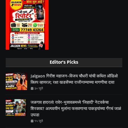
Editor's Picks
Jalgaon गिरीश महाजन–विजय चौधरी यांची कथित ऑडिओ
क्लिप व्हायरल; रक्षा खडसेंच्या राजीनाम्याच्या मागणीचा दावा
३० जुलै
जळगाव हादरलं! रावेर-भुसावळमध्ये 'जिहादी' नेटवर्कचा
शिरकाव? अल्पवयीन मुलांना फसवणाऱ्या पाकड्यांच्या गँगचं जाळं
उघड!
१५ जुलै