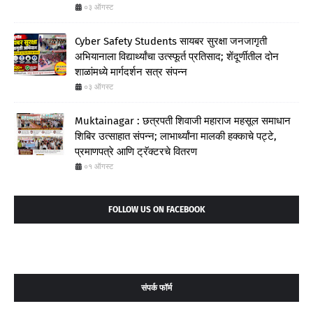
०३ ऑगस्ट
Cyber Safety Students सायबर सुरक्षा जनजागृती
अभियानाला विद्यार्थ्यांचा उत्स्फूर्त प्रतिसाद; शेंदूर्णीतील दोन
शाळांमध्ये मार्गदर्शन सत्र संपन्न
०३ ऑगस्ट
Muktainagar : छत्रपती शिवाजी महाराज महसूल समाधान
शिबिर उत्साहात संपन्न; लाभार्थ्यांना मालकी हक्काचे पट्टे,
प्रमाणपत्रे आणि ट्रॅक्टरचे वितरण
०१ ऑगस्ट
FOLLOW US ON FACEBOOK
संपर्क फॉर्म