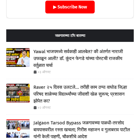
▶ Subscribe Now
जळगावच्या टॉप बातम्या
Yawal भाजपमध्ये सर्वकाही आलबेल? की अंतर्गत नाराजी
उफाळून आली? डॉ. कुंदन फेगडे यांच्या पोस्टची राजकीय
वर्तुळात चर्चा
०३ ऑगस्ट
Raver २५ दिवस उलटले... तरीही काम ठप्प! वाघोड जिल्हा
परिषद शाळेच्या विद्यार्थ्यांच्या जीवाशी खेळ सुरूच; प्रशासन
झोपेत का?
०२ ऑगस्ट
Jalgaon Tarsod Bypass जळगावच्या पाळधी-तरसोद
बायपासवरील रस्ता खचला; गिरीश महाजन व गुलाबराव पाटील
यांनी केली पाहणी, चौकशीचे आदेश