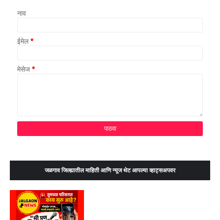
नाव
ईमेल
*
मेसेज
*
जळगाव जिल्ह्यातील माहिती आणि न्यूज थेट आपल्या व्हाट्सअपवर