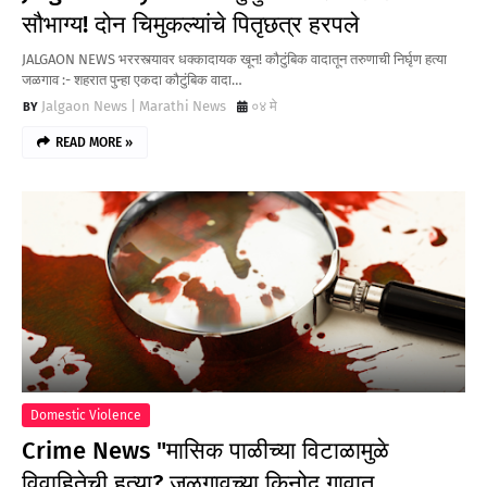
सौभाग्य! दोन चिमुकल्यांचे पितृछत्र हरपले
JALGAON NEWS भररस्त्यावर धक्कादायक खून! कौटुंबिक वादातून तरुणाची निर्घृण हत्या
जळगाव :- शहरात पुन्हा एकदा कौटुंबिक वादा…
Jalgaon News | Marathi News
०४ मे
READ MORE »
Domestic Violence
Crime News "मासिक पाळीच्या विटाळामुळे
विवाहितेची हत्या? जळगावच्या किनोद गावात