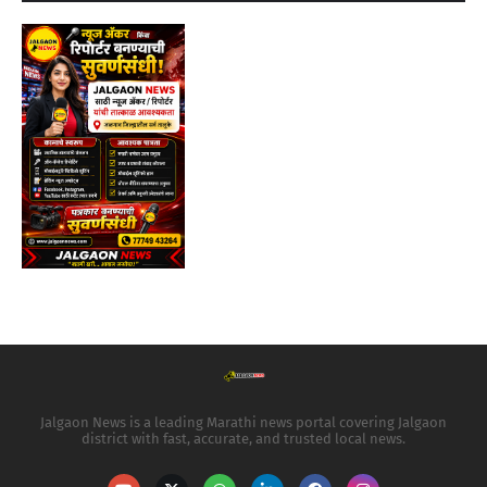
Jalgaon News is a leading Marathi news portal covering Jalgaon
district with fast, accurate, and trusted local news.