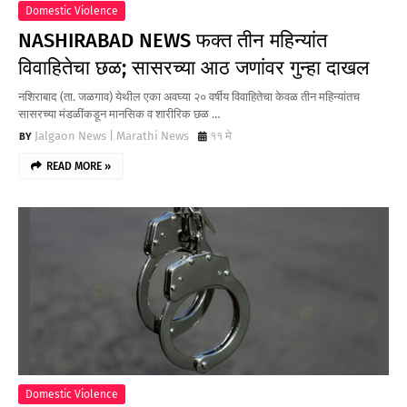
Domestic Violence
NASHIRABAD NEWS फक्त तीन महिन्यांत
विवाहितेचा छळ; सासरच्या आठ जणांवर गुन्हा दाखल
नशिराबाद (ता. जळगाव) येथील एका अवघ्या २० वर्षीय विवाहितेचा केवळ तीन महिन्यांतच
सासरच्या मंडळींकडून मानसिक व शारीरिक छळ …
Jalgaon News | Marathi News
११ मे
READ MORE »
Domestic Violence