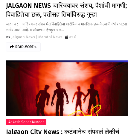
JALGAON NEWS चारित्र्यावर संशय, पैशांची मागणी;
विवाहितेचा छळ, पतीसह तिघांविरुद्ध गुन्हा
जळगाव :- चारित्र्यावर संशय घेत विवाहितेचा शारीरिक व मानसिक छळ केल्याची गंभीर घटना
समोर आली आहे. यासोबतच माहेराहून ५ ल…
Jalgaon News | Marathi News
०५ मे
READ MORE »
Aakash Sonar Murder
Jalgaon City News : कुटुंबानेच संपवलं लेकीचं