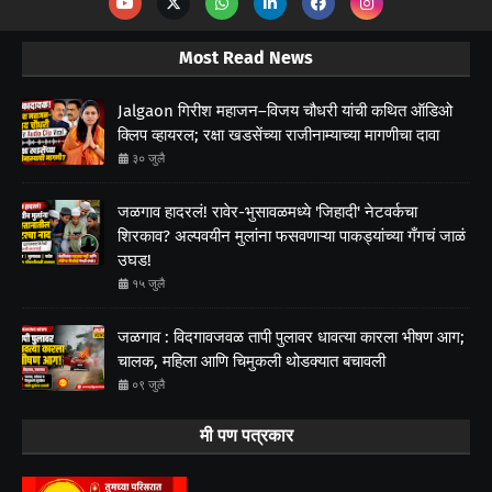
Most Read News
Jalgaon गिरीश महाजन–विजय चौधरी यांची कथित ऑडिओ
क्लिप व्हायरल; रक्षा खडसेंच्या राजीनाम्याच्या मागणीचा दावा
३० जुलै
जळगाव हादरलं! रावेर-भुसावळमध्ये 'जिहादी' नेटवर्कचा
शिरकाव? अल्पवयीन मुलांना फसवणाऱ्या पाकड्यांच्या गँगचं जाळं
उघड!
१५ जुलै
जळगाव : विदगावजवळ तापी पुलावर धावत्या कारला भीषण आग;
चालक, महिला आणि चिमुकली थोडक्यात बचावली
०९ जुलै
मी पण पत्रकार