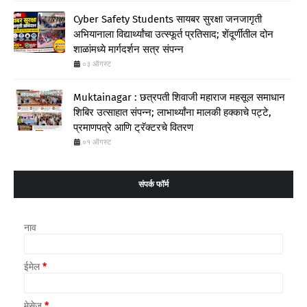
Cyber Safety Students सायबर सुरक्षा जनजागृती
अभियानाला विद्यार्थ्यांचा उत्स्फूर्त प्रतिसाद; शेंदूर्णीतील दोन
शाळांमध्ये मार्गदर्शन सत्र संपन्न
०३ ऑगस्ट
Muktainagar : छत्रपती शिवाजी महाराज महसूल समाधान
शिबिर उत्साहात संपन्न; लाभार्थ्यांना मालकी हक्काचे पट्टे,
प्रमाणपत्रे आणि ट्रॅक्टरचे वितरण
०१ ऑगस्ट
संपर्क फॉर्म
नाव
ईमेल
*
मेसेज
*