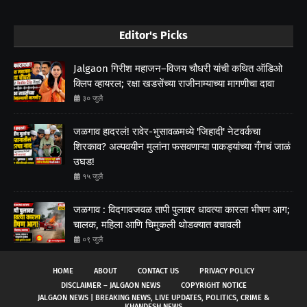
Editor's Picks
Jalgaon गिरीश महाजन–विजय चौधरी यांची कथित ऑडिओ
क्लिप व्हायरल; रक्षा खडसेंच्या राजीनाम्याच्या मागणीचा दावा
३० जुलै
जळगाव हादरलं! रावेर-भुसावळमध्ये 'जिहादी' नेटवर्कचा
शिरकाव? अल्पवयीन मुलांना फसवणाऱ्या पाकड्यांच्या गँगचं जाळं
उघड!
१५ जुलै
जळगाव : विदगावजवळ तापी पुलावर धावत्या कारला भीषण आग;
चालक, महिला आणि चिमुकली थोडक्यात बचावली
०९ जुलै
HOME
ABOUT
CONTACT US
PRIVACY POLICY
DISCLAIMER – JALGAON NEWS
COPYRIGHT NOTICE
JALGAON NEWS | BREAKING NEWS, LIVE UPDATES, POLITICS, CRIME &
KHANDESH NEWS