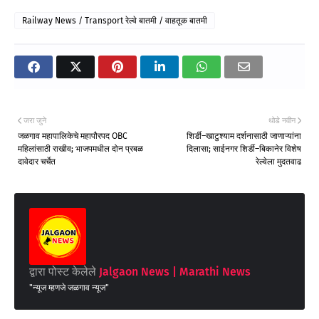
Railway News / Transport रेल्वे बातमी / वाहतूक बातमी
जरा जुने
थोडे नवीन
जळगाव महापालिकेचे महापौरपद OBC
शिर्डी–खाटुश्याम दर्शनासाठी जाणाऱ्यांना
महिलांसाठी राखीव; भाजपमधील दोन प्रबळ
दिलासा; साईनगर शिर्डी–बिकानेर विशेष
दावेदार चर्चेत
रेल्वेला मुदतवाढ
द्वारा पोस्ट केलेले
Jalgaon News | Marathi News
"न्यूज म्हणजे जळगाव न्यूज"