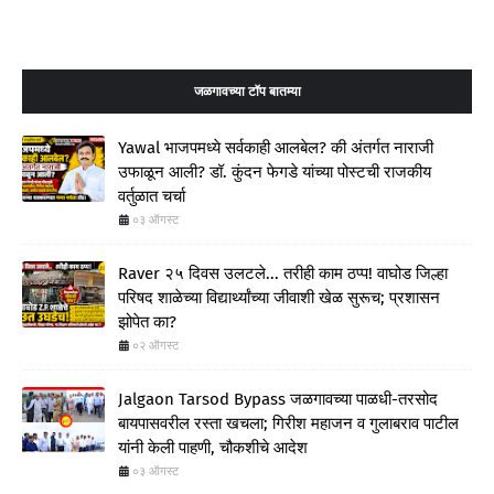
जळगावच्या टॉप बातम्या
Yawal भाजपमध्ये सर्वकाही आलबेल? की अंतर्गत नाराजी
उफाळून आली? डॉ. कुंदन फेगडे यांच्या पोस्टची राजकीय
वर्तुळात चर्चा
०३ ऑगस्ट
Raver २५ दिवस उलटले... तरीही काम ठप्प! वाघोड जिल्हा
परिषद शाळेच्या विद्यार्थ्यांच्या जीवाशी खेळ सुरूच; प्रशासन
झोपेत का?
०२ ऑगस्ट
Jalgaon Tarsod Bypass जळगावच्या पाळधी-तरसोद
बायपासवरील रस्ता खचला; गिरीश महाजन व गुलाबराव पाटील
यांनी केली पाहणी, चौकशीचे आदेश
०३ ऑगस्ट