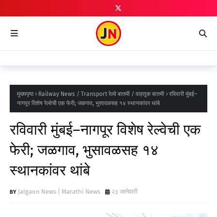
मुख्यपृष्ठ
Railway News / Transport रेल्वे बातमी / वाहतूक बातमी
रविवारी मुंबई–
नागपूर विशेष रेल्वेची एक फेरी; जळगाव, भुसावळसह १४ स्थानकांवर थांबे
रविवारी मुंबई–नागपूर विशेष रेल्वेची एक
फेरी; जळगाव, भुसावळसह १४
स्थानकांवर थांबे
Jalgaon News | Marathi News
२३ जानेवारी