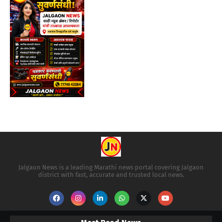
Jalgaon News is a leading Marathi news portal covering Jalgaon
district with fast, accurate and trusted local news.