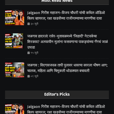
Most Read News
Jalgaon गिरीश महाजन–विजय चौधरी यांची कथित ऑडिओ
क्लिप व्हायरल; रक्षा खडसेंच्या राजीनाम्याच्या मागणीचा दावा
३० जुलै
जळगाव हादरलं! रावेर-भुसावळमध्ये 'जिहादी' नेटवर्कचा
शिरकाव? अल्पवयीन मुलांना फसवणाऱ्या पाकड्यांच्या गँगचं जाळं
उघड!
१५ जुलै
जळगाव : विदगावजवळ तापी पुलावर धावत्या कारला भीषण आग;
चालक, महिला आणि चिमुकली थोडक्यात बचावली
०९ जुलै
Editor's Picks
Jalgaon गिरीश महाजन–विजय चौधरी यांची कथित ऑडिओ
क्लिप व्हायरल; रक्षा खडसेंच्या राजीनाम्याच्या मागणीचा दावा