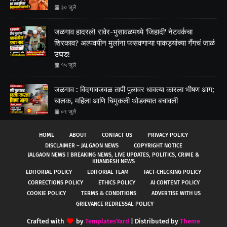
३० जुलै
जळगाव हादरलं! रावेर-भुसावळमध्ये 'जिहादी' नेटवर्कचा
शिरकाव? अल्पवयीन मुलांना फसवणाऱ्या पाकड्यांच्या गँगचं जाळं
उघड!
१५ जुलै
जळगाव : विदगावजवळ तापी पुलावर धावत्या कारला भीषण आग;
चालक, महिला आणि चिमुकली थोडक्यात बचावली
०९ जुलै
HOME
ABOUT
CONTACT US
PRIVACY POLICY
DISCLAIMER – JALGAON NEWS
COPYRIGHT NOTICE
JALGAON NEWS | BREAKING NEWS, LIVE UPDATES, POLITICS, CRIME &
KHANDESH NEWS
EDITORIAL POLICY
EDITORIAL TEAM
FACT-CHECKING POLICY
CORRECTIONS POLICY
ETHICS POLICY
AI CONTENT POLICY
COOKIE POLICY
TERMS & CONDITIONS
ADVERTISE WITH US
GRIEVANCE REDRESSAL POLICY
Crafted with
by
TemplatesYard
| Distributed by
Theme