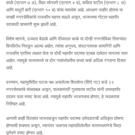
काळे (प्रभाग ७ अ), विद्या सोनवणे (प्रभाग ४ ब), कविता पाटील (प्रभाग ८ अ)
आणि माधुरी बारी (प्रभाग १० ब) यांचा समावेश आहे. आरक्षण जाहीर होताच या
पाचही नगरसेविकांचे राजकीय महत्त्व वाढले असून, भाजपच्या गोटात महापौर
पदासाठी चाचपणी सुरू झाली आहे.
विशेष म्हणजे, उज्वला बेंडाळे आणि दीपमाला काळे या दोन्ही नगरसेविका तिसऱ्यांदा
बिनविरोध निवडून आल्या आहेत. त्यांचा अनुभव, संघटनात्मक कामगिरी आणि
राजकीय प्रतिमा लक्षात घेता या दोघी महापौर पदाच्या प्रबळ दावेदार मानल्या जात
आहेत. त्यामुळे भाजपमध्ये या दोन नावांभोवतीच सध्या चर्चा अधिक रंगताना दिसत
आहे.
दरम्यान, महायुतीतील घटक पक्ष असलेल्या शिवसेना (शिंदे गट) कडे २२
नगरसेवकांचे संख्याबळ असून, पालकमंत्री गुलाबराव पाटील यांनी उपमहापौर
पदावर दावा स्पष्ट केला आहे. त्यामुळे महापौर भाजपचाच होणार, हे जवळपास
निश्चित आहे.
आगामी काही दिवसांत भाजपकडून महापौर पदाच्या उमेदवाराची अधिकृत घोषणा
होण्याची शक्यता असून, त्यानंतर जळगाव महापालिकेतील सत्तास्थापनेचे चित्र
पूर्णपणे स्पष्ट होणार आहे.