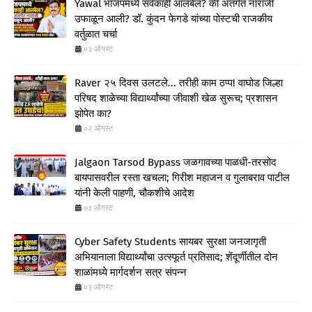
Yawal भाजपमध्ये सर्वकाही आलबेल? की अंतर्गत नाराजी
उफाळून आली? डॉ. कुंदन फेगडे यांच्या पोस्टची राजकीय
वर्तुळात चर्चा
०३ ऑगस्ट
Raver २५ दिवस उलटले... तरीही काम ठप्प! वाघोड जिल्हा
परिषद शाळेच्या विद्यार्थ्यांच्या जीवाशी खेळ सुरूच; प्रशासन
झोपेत का?
०२ ऑगस्ट
Jalgaon Tarsod Bypass जळगावच्या पाळधी-तरसोद
बायपासवरील रस्ता खचला; गिरीश महाजन व गुलाबराव पाटील
यांनी केली पाहणी, चौकशीचे आदेश
०३ ऑगस्ट
Cyber Safety Students सायबर सुरक्षा जनजागृती
अभियानाला विद्यार्थ्यांचा उत्स्फूर्त प्रतिसाद; शेंदूर्णीतील दोन
शाळांमध्ये मार्गदर्शन सत्र संपन्न
०३ ऑगस्ट