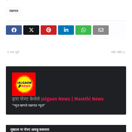
जळगाव
जरा जुने
थोडे नवीन
द्वारा पोस्ट केलेले
Jalgaon News | Marathi News
"न्यूज म्हणजे जळगाव न्यूज"
तुम्‍हाला या पोस्‍ट आवडू शकतात