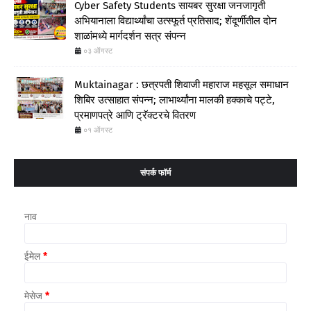
Cyber Safety Students सायबर सुरक्षा जनजागृती
अभियानाला विद्यार्थ्यांचा उत्स्फूर्त प्रतिसाद; शेंदूर्णीतील दोन
शाळांमध्ये मार्गदर्शन सत्र संपन्न
०३ ऑगस्ट
Muktainagar : छत्रपती शिवाजी महाराज महसूल समाधान
शिबिर उत्साहात संपन्न; लाभार्थ्यांना मालकी हक्काचे पट्टे,
प्रमाणपत्रे आणि ट्रॅक्टरचे वितरण
०१ ऑगस्ट
संपर्क फॉर्म
नाव
ईमेल
*
मेसेज
*