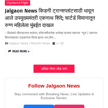
Chartered Flight
Jalgaon News किडनी ट्रान्सप्लांटसाठी धावून
आले उपमुख्यमंत्री एकनाथ शिंदे; चार्टर्ड विमानातून
रुग्ण महिलेला मुंबईत दाखल
– विलंबाचे जीवनदानात रूपांतर; संवेदनशीलतेचा अनोखा प्रत्यय जळगाव न्यूज | जळगाव
विमानतळावर उड्डाणास विलंब झाला अन्‌ तोच …
Jalgaon News | Marathi News
०८ जून
READ MORE »
अधिक पोस्ट लोड करा
Follow Jalgaon News
Stay connected with Breaking News, Live Updates &
Exclusive Stories.