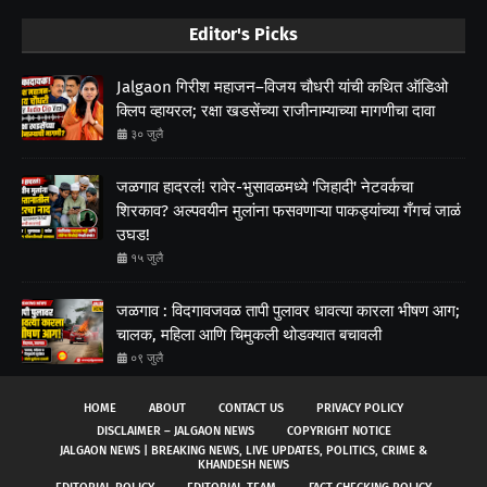
Editor's Picks
Jalgaon गिरीश महाजन–विजय चौधरी यांची कथित ऑडिओ
क्लिप व्हायरल; रक्षा खडसेंच्या राजीनाम्याच्या मागणीचा दावा
३० जुलै
जळगाव हादरलं! रावेर-भुसावळमध्ये 'जिहादी' नेटवर्कचा
शिरकाव? अल्पवयीन मुलांना फसवणाऱ्या पाकड्यांच्या गँगचं जाळं
उघड!
१५ जुलै
जळगाव : विदगावजवळ तापी पुलावर धावत्या कारला भीषण आग;
चालक, महिला आणि चिमुकली थोडक्यात बचावली
०९ जुलै
HOME
ABOUT
CONTACT US
PRIVACY POLICY
DISCLAIMER – JALGAON NEWS
COPYRIGHT NOTICE
JALGAON NEWS | BREAKING NEWS, LIVE UPDATES, POLITICS, CRIME &
KHANDESH NEWS