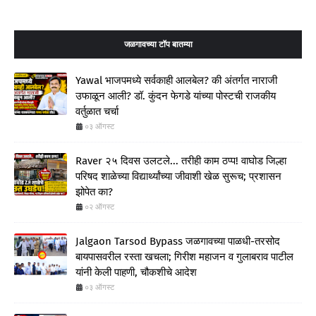
जळगावच्या टॉप बातम्या
Yawal भाजपमध्ये सर्वकाही आलबेल? की अंतर्गत नाराजी
उफाळून आली? डॉ. कुंदन फेगडे यांच्या पोस्टची राजकीय
वर्तुळात चर्चा
०३ ऑगस्ट
Raver २५ दिवस उलटले... तरीही काम ठप्प! वाघोड जिल्हा
परिषद शाळेच्या विद्यार्थ्यांच्या जीवाशी खेळ सुरूच; प्रशासन
झोपेत का?
०२ ऑगस्ट
Jalgaon Tarsod Bypass जळगावच्या पाळधी-तरसोद
बायपासवरील रस्ता खचला; गिरीश महाजन व गुलाबराव पाटील
यांनी केली पाहणी, चौकशीचे आदेश
०३ ऑगस्ट