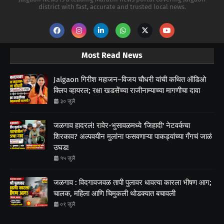
district with fast, accurate and trusted local news.
Most Read News
Jalgaon गिरीश महाजन–विजय चौधरी यांची कथित ऑडिओ
क्लिप व्हायरल; रक्षा खडसेंच्या राजीनाम्याच्या मागणीचा दावा
३० जुलै
जळगाव हादरलं! रावेर-भुसावळमध्ये 'जिहादी' नेटवर्कचा
शिरकाव? अल्पवयीन मुलांना फसवणाऱ्या पाकड्यांच्या गँगचं जाळं
उघड!
१५ जुलै
जळगाव : विदगावजवळ तापी पुलावर धावत्या कारला भीषण आग;
चालक, महिला आणि चिमुकली थोडक्यात बचावली
०९ जुलै