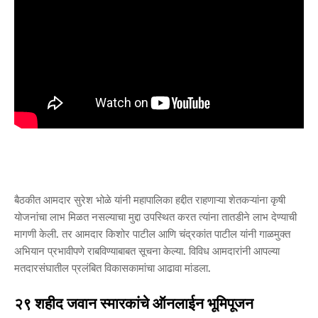
बैठकीत आमदार सुरेश भोळे यांनी महापालिका हद्दीत राहणाऱ्या शेतकऱ्यांना कृषी
योजनांचा लाभ मिळत नसल्याचा मुद्दा उपस्थित करत त्यांना तातडीने लाभ देण्याची
मागणी केली. तर आमदार किशोर पाटील आणि चंद्रकांत पाटील यांनी गाळमुक्त
अभियान प्रभावीपणे राबविण्याबाबत सूचना केल्या. विविध आमदारांनी आपल्या
मतदारसंघातील प्रलंबित विकासकामांचा आढावा मांडला.
२९ शहीद जवान स्मारकांचे ऑनलाईन भूमिपूजन