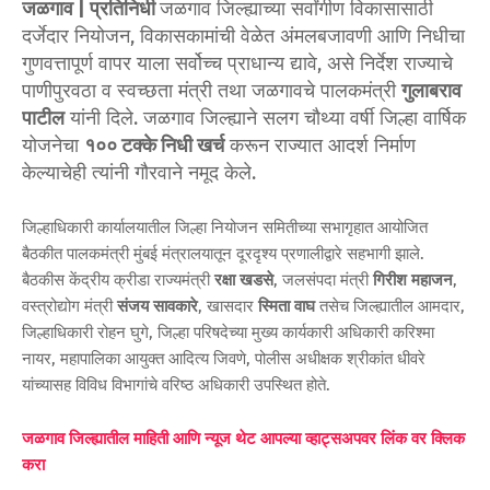
जळगाव | प्रतिनिधी
जळगाव जिल्ह्याच्या सर्वांगीण विकासासाठी
दर्जेदार नियोजन, विकासकामांची वेळेत अंमलबजावणी आणि निधीचा
गुणवत्तापूर्ण वापर याला सर्वोच्च प्राधान्य द्यावे, असे निर्देश राज्याचे
पाणीपुरवठा व स्वच्छता मंत्री तथा जळगावचे पालकमंत्री
गुलाबराव
पाटील
यांनी दिले. जळगाव जिल्ह्याने सलग चौथ्या वर्षी जिल्हा वार्षिक
योजनेचा
१०० टक्के निधी खर्च
करून राज्यात आदर्श निर्माण
केल्याचेही त्यांनी गौरवाने नमूद केले.
जिल्हाधिकारी कार्यालयातील जिल्हा नियोजन समितीच्या सभागृहात आयोजित
बैठकीत पालकमंत्री मुंबई मंत्रालयातून दूरदृश्य प्रणालीद्वारे सहभागी झाले.
बैठकीस केंद्रीय क्रीडा राज्यमंत्री
रक्षा खडसे
, जलसंपदा मंत्री
गिरीश महाजन
,
वस्त्रोद्योग मंत्री
संजय सावकारे
, खासदार
स्मिता वाघ
तसेच जिल्ह्यातील आमदार,
जिल्हाधिकारी रोहन घुगे, जिल्हा परिषदेच्या मुख्य कार्यकारी अधिकारी करिश्मा
नायर, महापालिका आयुक्त आदित्य जिवणे, पोलीस अधीक्षक श्रीकांत धीवरे
यांच्यासह विविध विभागांचे वरिष्ठ अधिकारी उपस्थित होते.
जळगाव जिल्ह्यातील माहिती आणि न्यूज थेट आपल्या व्हाट्सअपवर लिंक वर क्लिक
करा