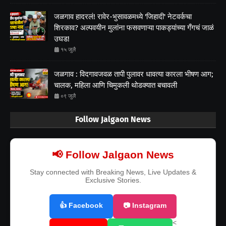
जळगाव हादरलं! रावेर-भुसावळमध्ये 'जिहादी' नेटवर्कचा
शिरकाव? अल्पवयीन मुलांना फसवणाऱ्या पाकड्यांच्या गँगचं जाळं
उघड!
१५ जुलै
जळगाव : विदगावजवळ तापी पुलावर धावत्या कारला भीषण आग;
चालक, महिला आणि चिमुकली थोडक्यात बचावली
०९ जुलै
Follow Jalgaon News
📢 Follow Jalgaon News
Stay connected with Breaking News, Live Updates &
Exclusive Stories.
👍 Facebook
📷 Instagram
<