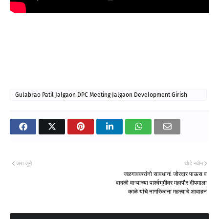
Gulabrao Patil Jalgaon DPC Meeting Jalgaon Development Girish
Mahajan Jalgaon News
जरा जुने
थोडे नवीन
जळगावकरांनो सावधान! जोरदार पाऊस व
वादळी वाऱ्याच्या पार्श्वभूमीवर महापौर दीपमाला
काळे यांचे नागरिकांना महत्त्वाचे आवाहन