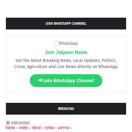
JOIN WHATSAPP CHANNEL
Join Jalgaon News
Get the latest Breaking News, Local Updates, Politics,
Crime, Agriculture and Live News directly on WhatsApp.
📢 Join WhatsApp Channel
BREAKING
🔴 BREAKING
ाव •
पाचोरा •
चोपडा •
पारोळा •
धरणगाव •