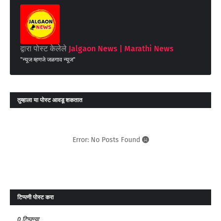
द्वारा पोस्ट केलेले
Jalgaon News | Marathi News
"न्यूज म्हणजे जळगाव न्यूज"
तुम्‍हाला या पोस्‍ट आवडू शकतात
Error: No Posts Found
टिप्पणी पोस्ट करा
0 टिप्पण्या