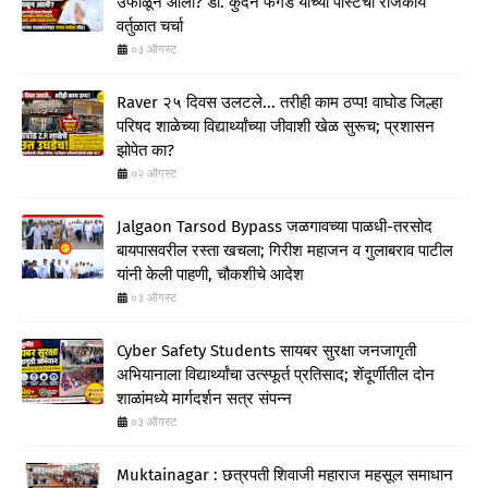
उफाळून आली? डॉ. कुंदन फेगडे यांच्या पोस्टची राजकीय
वर्तुळात चर्चा
०३ ऑगस्ट
Raver २५ दिवस उलटले... तरीही काम ठप्प! वाघोड जिल्हा
परिषद शाळेच्या विद्यार्थ्यांच्या जीवाशी खेळ सुरूच; प्रशासन
झोपेत का?
०२ ऑगस्ट
Jalgaon Tarsod Bypass जळगावच्या पाळधी-तरसोद
बायपासवरील रस्ता खचला; गिरीश महाजन व गुलाबराव पाटील
यांनी केली पाहणी, चौकशीचे आदेश
०३ ऑगस्ट
Cyber Safety Students सायबर सुरक्षा जनजागृती
अभियानाला विद्यार्थ्यांचा उत्स्फूर्त प्रतिसाद; शेंदूर्णीतील दोन
शाळांमध्ये मार्गदर्शन सत्र संपन्न
०३ ऑगस्ट
Muktainagar : छत्रपती शिवाजी महाराज महसूल समाधान