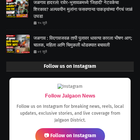
जळगाव हादरलं! रावेर-भुसावळमध्ये 'जिहादी' नेटवर्कचा
शिरकाव? अल्पवयीन मुलांना फसवणाऱ्या पाकड्यांच्या गँगचं जाळं
उघड!
१५ जुलै
जळगाव : विदगावजवळ तापी पुलावर धावत्या कारला भीषण आग;
चालक, महिला आणि चिमुकली थोडक्यात बचावली
०९ जुलै
Follow us on Instagram
Follow Jalgaon News
Follow us on Instagram for breaking news, reels, local
updates, exclusive stories, and live coverage from
Jalgaon District.
📷 Follow on Instagram