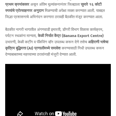
प्रथम क्रमांकावर
असून अंतिम मूल्यांकनानंतर जिल्ह्याला
सुमारे १६ कोटी
रुपयांचे प्रोत्साहनपर अनुदान
मिळण्याची अपेक्षा व्यक्त करण्यात आली. याबद्दल
जिल्हा प्रशासनाचे अभिनंदन करणारा ठरावही बैठकीत मंजूर करण्यात आला.
बैठकीत नागरी भागातील अंगणवाडी इमारती, डोंगरी विभाग विकास कार्यक्रम,
पर्यटन स्थळांना मान्यता,
केळी निर्यात केंद्र (Banana Export Centre)
उभारणी, केळी कटींग व पॅकेजिंग व्हॅन उपलब्ध करून देणे तसेच
अहिराणी भाषेचा
कृत्रिम बुद्धिमत्ता (AI) प्रणालीमध्ये समावेश
करण्यासाठी निधी उपलब्ध करून
देण्याबाबतच्या महत्त्वाच्या ठरावांनाही मंजुरी देण्यात आली.