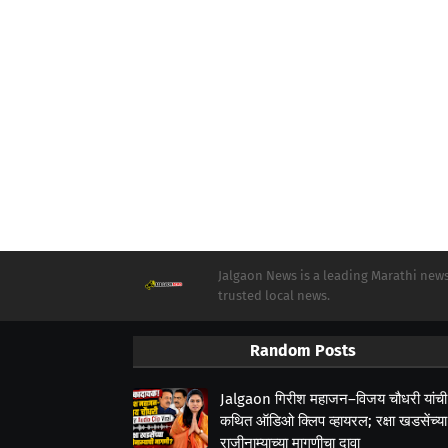
Jalgaon News is a leading Marathi news 
trusted local news.
Random Posts
Jalgaon गिरीश महाजन–विजय चौधरी यांची
कथित ऑडिओ क्लिप व्हायरल; रक्षा खडसेंच्या
राजीनाम्याच्या मागणीचा दावा