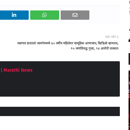
थोडे नवीन
जळगाव हादरलं! जामनेरमध्ये ४० वर्षीय महिलेवर सामूहिक अत्याचार; व्हिडिओ व्हायरल,
१५ जणांविरुद्ध गुन्हा, १४ आरोपी ताब्यात
| Marathi News