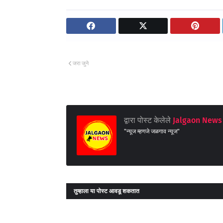
जरा जुने
द्वारा पोस्ट केलेले
Jalgaon News 
"न्यूज म्हणजे जळगाव न्यूज"
तुम्‍हाला या पोस्‍ट आवडू शकतात