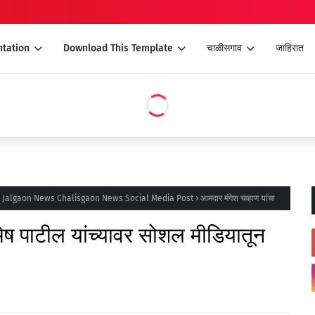
tation
Download This Template
चाळीसगाव
जाहिरात
s Jalgaon News Chalisgaon News Social Media Post
आमदार मंगेश चव्हाण यांचा
मेष पाटील यांच्यावर सोशल मीडियातून