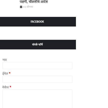
पाहणी, चौकशीचे आदेश
०३ ऑगस्ट
FACEBOOK
संपर्क फॉर्म
नाव
ईमेल
*
मेसेज
*