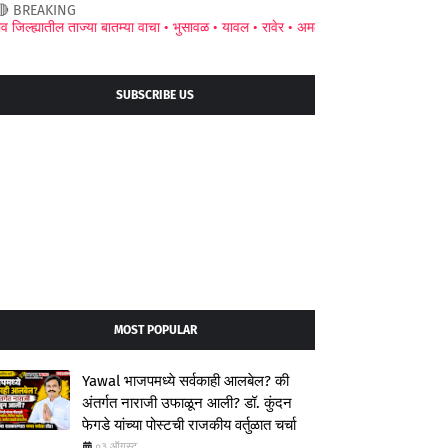
🔴 BREAKING
 ताज्या बातम्या वाचा •
भुसावळ •
यावल •
रावेर •
अमळनेर •
जामनेर •
चाळीसगाव •
पाचोरा •
SUBSCRIBE US
MOST POPULAR
Yawal भाजपमध्ये सर्वकाही आलबेल? की
अंतर्गत नाराजी उफाळून आली? डॉ. कुंदन
फेगडे यांच्या पोस्टची राजकीय वर्तुळात चर्चा
०३ ऑगस्ट