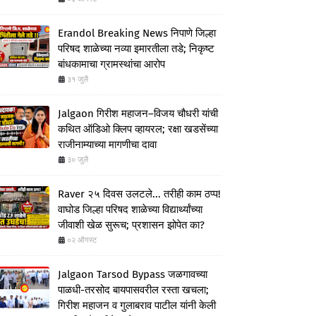
Erandol Breaking News निपाणे जिल्हा
परिषद शाळेच्या नव्या इमारतीला तडे; निकृष्ट
बांधकामाचा ग्रामस्थांचा आरोप
३१ जुलै
Jalgaon गिरीश महाजन–विजय चौधरी यांची
कथित ऑडिओ क्लिप व्हायरल; रक्षा खडसेंच्या
राजीनाम्याच्या मागणीचा दावा
३० जुलै
Raver २५ दिवस उलटले... तरीही काम ठप्प!
वाघोड जिल्हा परिषद शाळेच्या विद्यार्थ्यांच्या
जीवाशी खेळ सुरूच; प्रशासन झोपेत का?
०२ ऑगस्ट
Jalgaon Tarsod Bypass जळगावच्या
पाळधी-तरसोद बायपासवरील रस्ता खचला;
गिरीश महाजन व गुलाबराव पाटील यांनी केली