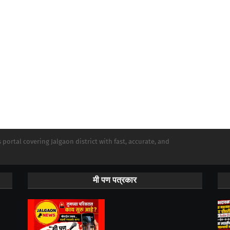
portal covering Jalgaon district with fast, accurate, and
मी पण पत्रकार