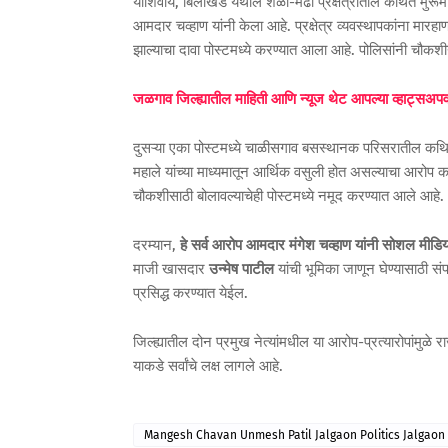
याशिवाय, बिलाखेड येथील शेळी-मेंढी प्रक्षेत्रातील कथित मुरू
आमदार चव्हाण यांनी केला आहे. प्रक्षेत्र व्यवस्थापकांना मा
झाल्याचा दावा पोस्टमध्ये करण्यात आला आहे. पोलिसांनी चौकशीनंत
जळगाव जिल्ह्यातील माहिती आणि न्यूज थेट आपल्या व्हाट्सअ
दुसऱ्या एका पोस्टमध्ये चाळीसगाव बसस्थानक परिसरातील कथित एसट
महाले यांच्या माध्यमातून आर्थिक वसुली होत असल्याचा आरोप 
चौकशीसाठी बोलावल्याचेही पोस्टमध्ये नमूद करण्यात आले आहे.
दरम्यान,
हे सर्व आरोप आमदार मंगेश चव्हाण यांनी सोशल मीडिया
माजी खासदार
उन्मेष पाटील
यांची भूमिका जाणून घेण्यासाठी संपर
प्रसिद्ध करण्यात येईल.
जिल्ह्यातील दोन प्रमुख नेत्यांमधील या आरोप-प्रत्यारोपांमु
याकडे सर्वांचे लक्ष लागले आहे.
Mangesh Chavan Unmesh Patil Jalgaon Politics Jalgaon