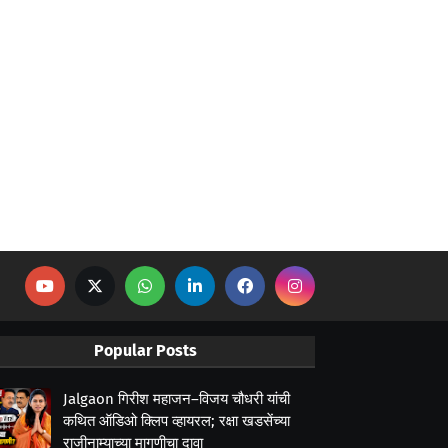
Popular Posts
Jalgaon गिरीश महाजन–विजय चौधरी यांची
कथित ऑडिओ क्लिप व्हायरल; रक्षा खडसेंच्या
राजीनाम्याच्या मागणीचा दावा