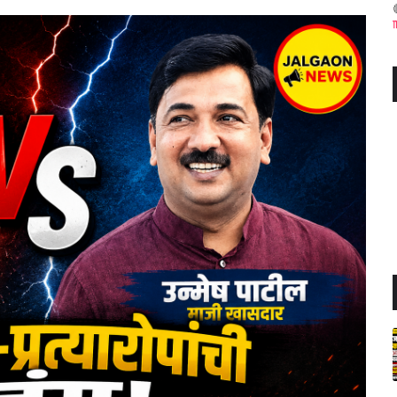
जळगाव जिल्ह्यातील