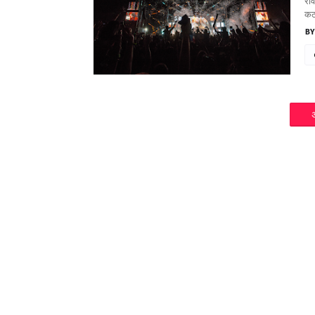
राव
कठ