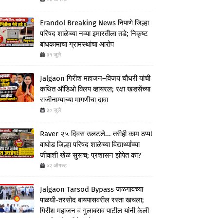
Erandol Breaking News निपाणे जिल्हा
परिषद शाळेच्या नव्या इमारतीला तडे; निकृष्ट
बांधकामाचा ग्रामस्थांचा आरोप
३१ जुलै
Jalgaon गिरीश महाजन–विजय चौधरी यांची
कथित ऑडिओ क्लिप व्हायरल; रक्षा खडसेंच्या
राजीनाम्याच्या मागणीचा दावा
३० जुलै
Raver २५ दिवस उलटले... तरीही काम ठप्प!
वाघोड जिल्हा परिषद शाळेच्या विद्यार्थ्यांच्या
जीवाशी खेळ सुरूच; प्रशासन झोपेत का?
०२ ऑगस्ट
Jalgaon Tarsod Bypass जळगावच्या
पाळधी-तरसोद बायपासवरील रस्ता खचला;
गिरीश महाजन व गुलाबराव पाटील यांनी केली