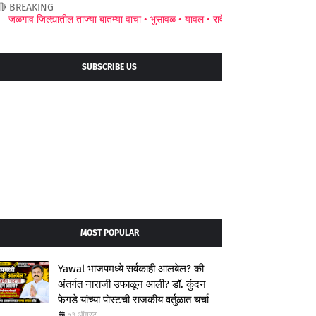
🔴 BREAKING
 जिल्ह्यातील ताज्या बातम्या वाचा •
भुसावळ •
यावल •
रावेर •
अमळनेर •
जामनेर •
चाळीसगाव
SUBSCRIBE US
MOST POPULAR
Yawal भाजपमध्ये सर्वकाही आलबेल? की
अंतर्गत नाराजी उफाळून आली? डॉ. कुंदन
फेगडे यांच्या पोस्टची राजकीय वर्तुळात चर्चा
०३ ऑगस्ट