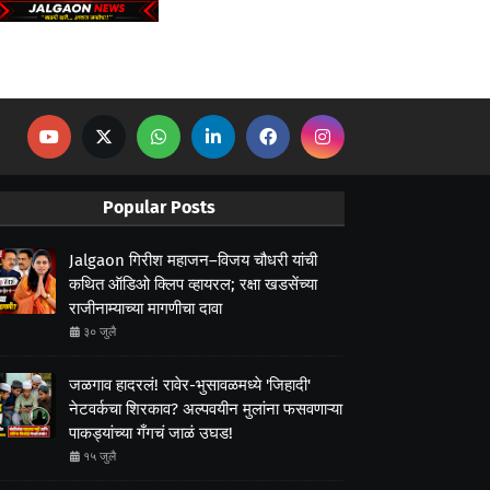
Popular Posts
Jalgaon गिरीश महाजन–विजय चौधरी यांची
कथित ऑडिओ क्लिप व्हायरल; रक्षा खडसेंच्या
राजीनाम्याच्या मागणीचा दावा
३० जुलै
जळगाव हादरलं! रावेर-भुसावळमध्ये 'जिहादी'
नेटवर्कचा शिरकाव? अल्पवयीन मुलांना फसवणाऱ्या
पाकड्यांच्या गँगचं जाळं उघड!
१५ जुलै