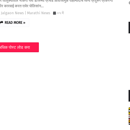
ेर तालुक्यातील भोकरी येथे डीजेच्या प्रचंड आवाजामुळे पहिल्यांदाच ध्वनी प्रदूषण प्रकरणी
ोर कारवाई करत रावेर पोलिसांन…
जळगाव
Jalgaon News | Marathi News
०५ मे
READ MORE »
अधिक पोस्ट लोड करा