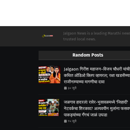
Jalgaon News is a leading Marathi news 
trusted local news.
Random Posts
Jalgaon गिरीश महाजन–विजय चौधरी यांची
कथित ऑडिओ क्लिप व्हायरल; रक्षा खडसेंच्या
राजीनाम्याच्या मागणीचा दावा
३० जुलै
जळगाव हादरलं! रावेर-भुसावळमध्ये 'जिहादी'
नेटवर्कचा शिरकाव? अल्पवयीन मुलांना फसवणा
पाकड्यांच्या गँगचं जाळं उघड!
१५ जुलै