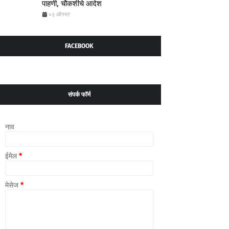
पाहणी, चौकशीचे आदेश
०३ ऑगस्ट
FACEBOOK
संपर्क फॉर्म
नाव
ईमेल
*
मेसेज
*