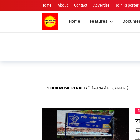
Home
About
Contact
Advertise
Join Reporter
Home
Features
Documen
LOUD MUSIC PENALTY
लेबलसह पोस्ट दाखवत आहे
D
र
ध