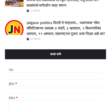
अभियानाला विद्यार्थ्यांचा उत्स्फूर्त प्रतिसाद; शेंदूर्णीतील दोन
शाळांमध्ये मार्गदर्शन सत्र संपन्न
०३ ऑगस्ट
Jalgaon politics दिल्ली ते मंत्रालय... जळगावचा 'पॉवर
पॉलिटिक्स'वर दबदबा! ४ मंत्री, ३ खासदार, २ विधानपरिषद
आमदार, ११ आमदार; महाराष्ट्रात दुसरा असा जिल्हा आहे का?
०७ ऑगस्ट
संपर्क फॉर्म
नाव
ईमेल
*
मेसेज
*