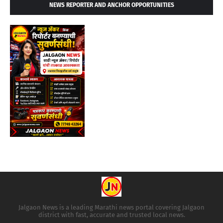
NEWS REPORTER AND ANCHOR OPPORTUNITIES
Jalgaon News is a leading Marathi news portal covering Jalgaon
district with fast, accurate and trusted local news.