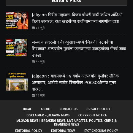
Editor's Picks
Jalgaon गिरीश महाजन–विजय चौधरी यांची कथित ऑडिओ
क्लिप व्हायरल; रक्षा खडसेंच्या राजीनाम्याच्या मागणीचा दावा
३० जुलै
जळगाव हादरलं! रावेर-भुसावळमध्ये 'जिहादी' नेटवर्कचा
शिरकाव? अल्पवयीन मुलांना फसवणाऱ्या पाकड्यांच्या गँगचं जाळं
उघड!
१५ जुलै
Jalgaon : यावलमध्ये १४ वर्षीय अल्पवयीन मुलीवर लैंगिक
अत्याचार; आरोपी साबीर पिंजारीवर POCSOअंतर्गत गुन्हा
दाखल.
२२ जुलै
HOME
ABOUT
CONTACT US
PRIVACY POLICY
DISCLAIMER – JALGAON NEWS
COPYRIGHT NOTICE
JALGAON NEWS | BREAKING NEWS, LIVE UPDATES, POLITICS, CRIME &
KHANDESH NEWS
EDITORIAL POLICY
EDITORIAL TEAM
FACT-CHECKING POLICY