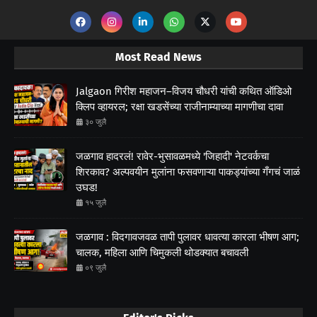
Most Read News
Jalgaon गिरीश महाजन–विजय चौधरी यांची कथित ऑडिओ
क्लिप व्हायरल; रक्षा खडसेंच्या राजीनाम्याच्या मागणीचा दावा
३० जुलै
जळगाव हादरलं! रावेर-भुसावळमध्ये 'जिहादी' नेटवर्कचा
शिरकाव? अल्पवयीन मुलांना फसवणाऱ्या पाकड्यांच्या गँगचं जाळं
उघड!
१५ जुलै
जळगाव : विदगावजवळ तापी पुलावर धावत्या कारला भीषण आग;
चालक, महिला आणि चिमुकली थोडक्यात बचावली
०९ जुलै