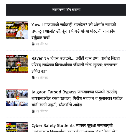
जळगावच्या टॉप बातम्या
Yawal भाजपमध्ये सर्वकाही आलबेल? की अंतर्गत नाराजी
उफाळून आली? डॉ. कुंदन फेगडे यांच्या पोस्टची राजकीय
वर्तुळात चर्चा
०३ ऑगस्ट
Raver २५ दिवस उलटले... तरीही काम ठप्प! वाघोड जिल्हा
परिषद शाळेच्या विद्यार्थ्यांच्या जीवाशी खेळ सुरूच; प्रशासन
झोपेत का?
०२ ऑगस्ट
Jalgaon Tarsod Bypass जळगावच्या पाळधी-तरसोद
बायपासवरील रस्ता खचला; गिरीश महाजन व गुलाबराव पाटील
यांनी केली पाहणी, चौकशीचे आदेश
०३ ऑगस्ट
Cyber Safety Students सायबर सुरक्षा जनजागृती