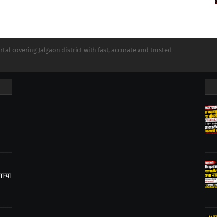
tal covering Jalgaon district with fast, accurate and trusted
ऱ्या