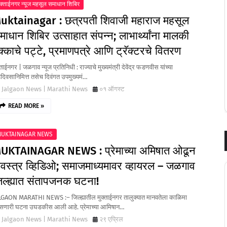
ुक्ताईनगर न्यूज महसूल समाधान शिबिर
uktainagar : छत्रपती शिवाजी महाराज महसूल
माधान शिबिर उत्साहात संपन्न; लाभार्थ्यांना मालकी
क्काचे पट्टे, प्रमाणपत्रे आणि ट्रॅक्टरचे वितरण
्ताईनगर | जळगाव न्यूज प्रतिनिधी : राज्याचे मुख्यमंत्री देवेंद्र फडणवीस यांच्या
दिवसानिमित्त तसेच दिवंगत उपमुख्यमं…
Jalgaon News | Marathi News
०१ ऑगस्ट
READ MORE »
UKTAINAGAR NEWS
UKTAINAGAR NEWS : प्रेमाच्या अमिषात ओढून
िवस्त्र व्हिडिओ; समाजमाध्यमावर व्हायरल – जळगाव
िल्ह्यात संतापजनक घटना!
LGAON MARATHI NEWS :– जिल्ह्यातील मुक्ताईनगर तालुक्यात मानवतेला काळिमा
सणारी घटना उघडकीस आली आहे. प्रेमाच्या आमिषान…
Jalgaon News | Marathi News
२९ एप्रिल