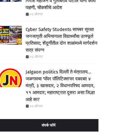
गिरीश महाजन व गुलाबराव पाटील यांनी केली
पाहणी, चौकशीचे आदेश
०३ ऑगस्ट
Cyber Safety Students सायबर सुरक्षा
जनजागृती अभियानाला विद्यार्थ्यांचा उत्स्फूर्त
प्रतिसाद; शेंदूर्णीतील दोन शाळांमध्ये मार्गदर्शन
सत्र संपन्न
०३ ऑगस्ट
Jalgaon politics दिल्ली ते मंत्रालय...
जळगावचा 'पॉवर पॉलिटिक्स'वर दबदबा! ४
मंत्री, ३ खासदार, २ विधानपरिषद आमदार,
११ आमदार; महाराष्ट्रात दुसरा असा जिल्हा
आहे का?
०७ ऑगस्ट
संपर्क फॉर्म