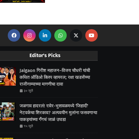
Editor's Picks
Jalgaon गिरीश महाजन–विजय चौधरी यांची
कथित ऑडिओ क्लिप व्हायरल; रक्षा खडसेंच्या
राजीनाम्याच्या मागणीचा दावा
३० जुलै
जळगाव हादरलं! रावेर-भुसावळमध्ये 'जिहादी'
नेटवर्कचा शिरकाव? अल्पवयीन मुलांना फसवणाऱ्या
पाकड्यांच्या गँगचं जाळं उघड!
१५ जुलै