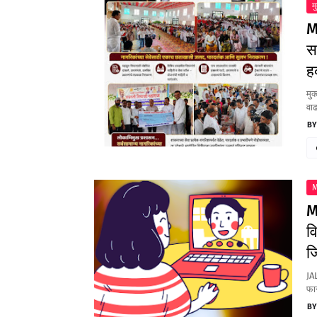
म
M
स
ह
मुक
वाढ
M
M
व
ज
JA
फा