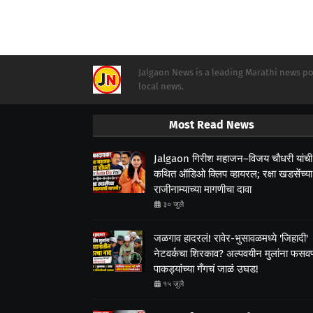
Jalgaon News is a leading Marathi news por
local news.
Most Read News
Jalgaon गिरीश महाजन–विजय चौधरी यांची
कथित ऑडिओ क्लिप व्हायरल; रक्षा खडसेंच्या
राजीनाम्याच्या मागणीचा दावा
३० जुलै
जळगाव हादरलं! रावेर-भुसावळमध्ये 'जिहादी'
नेटवर्कचा शिरकाव? अल्पवयीन मुलांना फसवणा
पाकड्यांच्या गँगचं जाळं उघड!
१५ जुलै