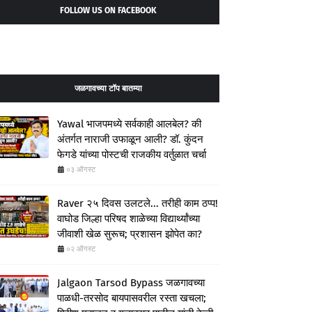
FOLLOW US ON FACEBOOK
जळगावच्या टॉप बातम्या
Yawal भाजपमध्ये सर्वकाही आलबेल? की
अंतर्गत नाराजी उफाळून आली? डॉ. कुंदन
फेगडे यांच्या पोस्टची राजकीय वर्तुळात चर्चा
०३ ऑगस्ट
Raver २५ दिवस उलटले... तरीही काम ठप्प!
वाघोड जिल्हा परिषद शाळेच्या विद्यार्थ्यांच्या
जीवाशी खेळ सुरूच; प्रशासन झोपेत का?
०२ ऑगस्ट
Jalgaon Tarsod Bypass जळगावच्या
पाळधी-तरसोद बायपासवरील रस्ता खचला;