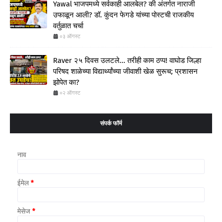
Yawal भाजपमध्ये सर्वकाही आलबेल? की अंतर्गत नाराजी
उफाळून आली? डॉ. कुंदन फेगडे यांच्या पोस्टची राजकीय
वर्तुळात चर्चा
०३ ऑगस्ट
Raver २५ दिवस उलटले... तरीही काम ठप्प! वाघोड जिल्हा
परिषद शाळेच्या विद्यार्थ्यांच्या जीवाशी खेळ सुरूच; प्रशासन
झोपेत का?
०२ ऑगस्ट
संपर्क फॉर्म
नाव
ईमेल
*
मेसेज
*