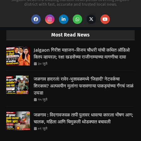
district with fast, accurate and trusted local news.
Most Read News
Jalgaon गिरीश महाजन–विजय चौधरी यांची कथित ऑडिओ
क्लिप व्हायरल; रक्षा खडसेंच्या राजीनाम्याच्या मागणीचा दावा
३० जुलै
जळगाव हादरलं! रावेर-भुसावळमध्ये 'जिहादी' नेटवर्कचा
शिरकाव? अल्पवयीन मुलांना फसवणाऱ्या पाकड्यांच्या गँगचं जाळं
उघड!
१५ जुलै
जळगाव : विदगावजवळ तापी पुलावर धावत्या कारला भीषण आग;
चालक, महिला आणि चिमुकली थोडक्यात बचावली
०९ जुलै