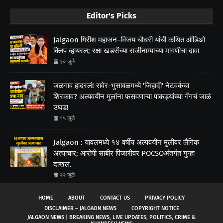
Editor's Picks
Jalgaon गिरीश महाजन–विजय चौधरी यांची कथित ऑडिओ
क्लिप व्हायरल; रक्षा खडसेंच्या राजीनाम्याच्या मागणीचा दावा
३० जुलै
जळगाव हादरलं! रावेर-भुसावळमध्ये 'जिहादी' नेटवर्कचा
शिरकाव? अल्पवयीन मुलांना फसवणाऱ्या पाकड्यांच्या गँगचं जाळं
उघड!
१५ जुलै
Jalgaon : यावलमध्ये १४ वर्षीय अल्पवयीन मुलीवर लैंगिक
अत्याचार; आरोपी साबीर पिंजारीवर POCSOअंतर्गत गुन्हा
दाखल.
२२ जुलै
HOME
ABOUT
CONTACT US
PRIVACY POLICY
DISCLAIMER – JALGAON NEWS
COPYRIGHT NOTICE
JALGAON NEWS | BREAKING NEWS, LIVE UPDATES, POLITICS, CRIME &