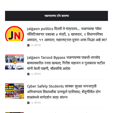
जळगावच्या टॉप बातम्या
Jalgaon politics दिल्ली ते मंत्रालय... जळगावचा 'पॉवर
पॉलिटिक्स'वर दबदबा! ४ मंत्री, ३ खासदार, २ विधानपरिषद
आमदार, ११ आमदार; महाराष्ट्रात दुसरा असा जिल्हा आहे का?
०७ ऑगस्ट
Jalgaon Tarsod Bypass जळगावच्या पाळधी-तरसोद
बायपासवरील रस्ता खचला; गिरीश महाजन व गुलाबराव पाटील
यांनी केली पाहणी, चौकशीचे आदेश
०३ ऑगस्ट
Cyber Safety Students सायबर सुरक्षा जनजागृती
अभियानाला विद्यार्थ्यांचा उत्स्फूर्त प्रतिसाद; शेंदूर्णीतील दोन
शाळांमध्ये मार्गदर्शन सत्र संपन्न
०३ ऑगस्ट