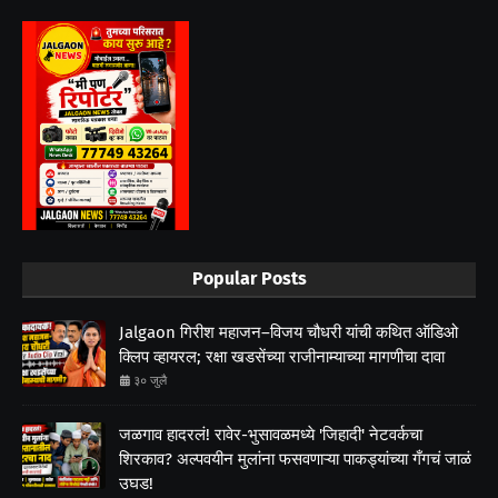
Popular Posts
Jalgaon गिरीश महाजन–विजय चौधरी यांची कथित ऑडिओ
क्लिप व्हायरल; रक्षा खडसेंच्या राजीनाम्याच्या मागणीचा दावा
३० जुलै
जळगाव हादरलं! रावेर-भुसावळमध्ये 'जिहादी' नेटवर्कचा
शिरकाव? अल्पवयीन मुलांना फसवणाऱ्या पाकड्यांच्या गँगचं जाळं
उघड!