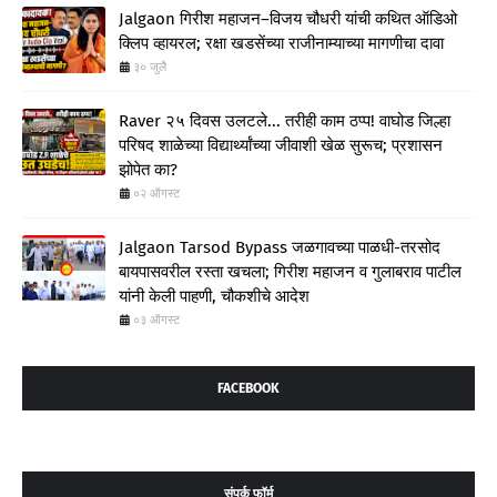
Jalgaon गिरीश महाजन–विजय चौधरी यांची कथित ऑडिओ
क्लिप व्हायरल; रक्षा खडसेंच्या राजीनाम्याच्या मागणीचा दावा
३० जुलै
Raver २५ दिवस उलटले... तरीही काम ठप्प! वाघोड जिल्हा
परिषद शाळेच्या विद्यार्थ्यांच्या जीवाशी खेळ सुरूच; प्रशासन
झोपेत का?
०२ ऑगस्ट
Jalgaon Tarsod Bypass जळगावच्या पाळधी-तरसोद
बायपासवरील रस्ता खचला; गिरीश महाजन व गुलाबराव पाटील
यांनी केली पाहणी, चौकशीचे आदेश
०३ ऑगस्ट
FACEBOOK
संपर्क फॉर्म