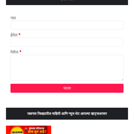
नाव
ईमेल
*
मेसेज
*
जळगाव जिल्ह्यातील माहिती आणि न्यूज थेट आपल्या व्हाट्सअपवर