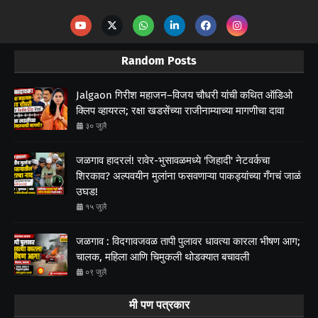
Random Posts
Jalgaon गिरीश महाजन–विजय चौधरी यांची कथित ऑडिओ
क्लिप व्हायरल; रक्षा खडसेंच्या राजीनाम्याच्या मागणीचा दावा
३० जुलै
जळगाव हादरलं! रावेर-भुसावळमध्ये 'जिहादी' नेटवर्कचा
शिरकाव? अल्पवयीन मुलांना फसवणाऱ्या पाकड्यांच्या गँगचं जाळं
उघड!
१५ जुलै
जळगाव : विदगावजवळ तापी पुलावर धावत्या कारला भीषण आग;
चालक, महिला आणि चिमुकली थोडक्यात बचावली
०९ जुलै
मी पण पत्रकार