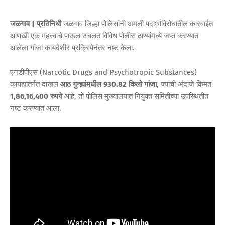
जळगाव | प्रतिनिधी
जळगाव जिल्हा पोलिसांनी अमली पदार्थांविरोधातील कारवाईत
आणखी एक महत्त्वाचे पाऊल उचलत विविध पोलीस ठाण्यांमध्ये जप्त करण्यात
आलेला गांजा कायदेशीर प्रक्रियेनंतर नष्ट केला.
एनडीपीएस (Narcotic Drugs and Psychotropic Substances)
कायद्यांतर्गत दाखल
आठ गुन्ह्यांमधील 930.82 किलो गांजा
, ज्याची अंदाजे किंमत
1,86,16,400 रुपये
आहे, तो पोलिस मुख्यालयात नियुक्त समितीच्या उपस्थितीत
नष्ट करण्यात आला.