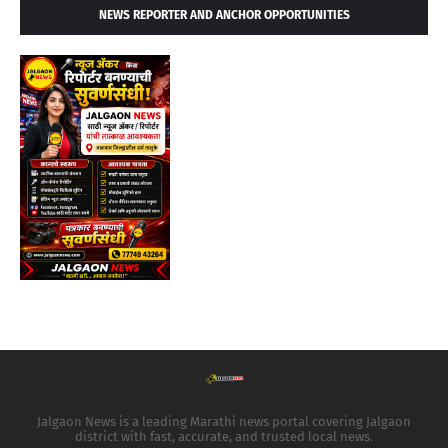
NEWS REPORTER AND ANCHOR OPPORTUNITIES
Jalgaon News is a leading Marathi news portal covering Jalgaon
district with fast, accurate, and trusted local news.