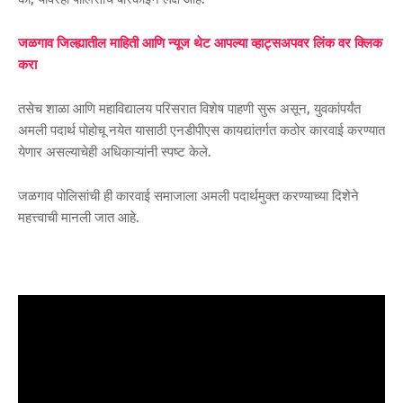
जळगाव जिल्ह्यातील माहिती आणि न्यूज थेट आपल्या व्हाट्सअपवर लिंक वर क्लिक
करा
तसेच शाळा आणि महाविद्यालय परिसरात विशेष पाहणी सुरू असून, युवकांपर्यंत
अमली पदार्थ पोहोचू नयेत यासाठी एनडीपीएस कायद्यांतर्गत कठोर कारवाई करण्यात
येणार असल्याचेही अधिकाऱ्यांनी स्पष्ट केले.
जळगाव पोलिसांची ही कारवाई समाजाला अमली पदार्थमुक्त करण्याच्या दिशेने
महत्त्वाची मानली जात आहे.