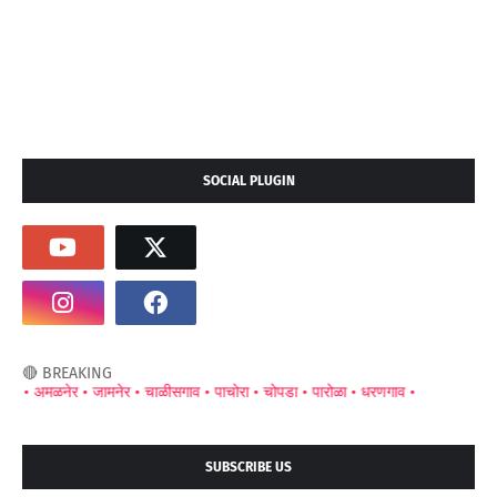
SOCIAL PLUGIN
🔴 BREAKING
मळनेर •
जामनेर •
चाळीसगाव •
पाचोरा •
चोपडा •
पारोळा •
धरणगाव •
SUBSCRIBE US