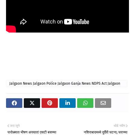
Jalgaon News Jalgaon Police Jalgaon Ganja News NDPS Act Jalgaon
Crime News Drug Seizure Jalgaon
जरा जुने
थोडे नवीन
पारोळ्यात भीषण अपघात! एसटी बसच्या
नशिराबादमध्ये दुर्दैवी घटना; घराच्या