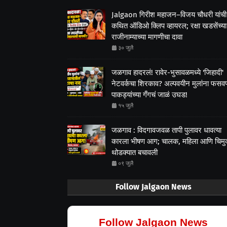
Jalgaon गिरीश महाजन–विजय चौधरी यांची
कथित ऑडिओ क्लिप व्हायरल; रक्षा खडसेंच्या
राजीनाम्याच्या मागणीचा दावा
३० जुलै
जळगाव हादरलं! रावेर-भुसावळमध्ये 'जिहादी'
नेटवर्कचा शिरकाव? अल्पवयीन मुलांना फसवणा
पाकड्यांच्या गँगचं जाळं उघड!
१५ जुलै
जळगाव : विदगावजवळ तापी पुलावर धावत्या
कारला भीषण आग; चालक, महिला आणि चिम
थोडक्यात बचावली
०९ जुलै
Follow Jalgaon News
Follow Jalgaon News