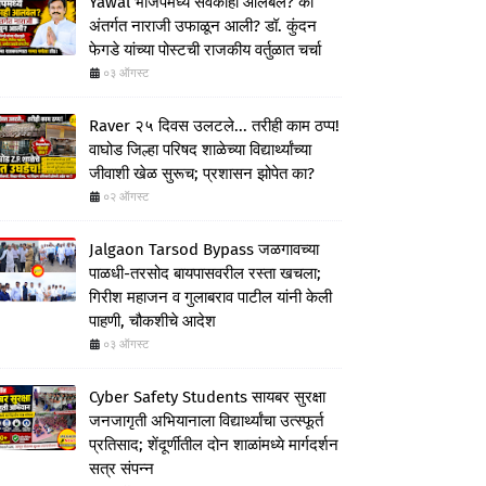
Yawal भाजपमध्ये सर्वकाही आलबेल? की
अंतर्गत नाराजी उफाळून आली? डॉ. कुंदन
फेगडे यांच्या पोस्टची राजकीय वर्तुळात चर्चा
०३ ऑगस्ट
Raver २५ दिवस उलटले... तरीही काम ठप्प!
वाघोड जिल्हा परिषद शाळेच्या विद्यार्थ्यांच्या
जीवाशी खेळ सुरूच; प्रशासन झोपेत का?
०२ ऑगस्ट
Jalgaon Tarsod Bypass जळगावच्या
पाळधी-तरसोद बायपासवरील रस्ता खचला;
गिरीश महाजन व गुलाबराव पाटील यांनी केली
पाहणी, चौकशीचे आदेश
०३ ऑगस्ट
Cyber Safety Students सायबर सुरक्षा
जनजागृती अभियानाला विद्यार्थ्यांचा उत्स्फूर्त
प्रतिसाद; शेंदूर्णीतील दोन शाळांमध्ये मार्गदर्शन
सत्र संपन्न