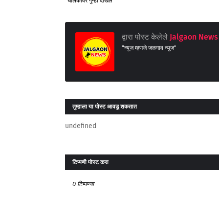
चालकावर गुन्हा दाखल
द्वारा पोस्ट केलेले
Jalgaon News 
"न्यूज म्हणजे जळगाव न्यूज"
तुम्‍हाला या पोस्‍ट आवडू शकतात
undefined
टिप्पणी पोस्ट करा
0 टिप्पण्या