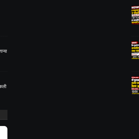
ऱ्या
ुकली