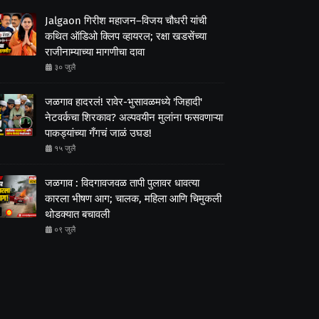
Jalgaon गिरीश महाजन–विजय चौधरी यांची
कथित ऑडिओ क्लिप व्हायरल; रक्षा खडसेंच्या
राजीनाम्याच्या मागणीचा दावा
३० जुलै
जळगाव हादरलं! रावेर-भुसावळमध्ये 'जिहादी'
नेटवर्कचा शिरकाव? अल्पवयीन मुलांना फसवणाऱ्या
पाकड्यांच्या गँगचं जाळं उघड!
१५ जुलै
जळगाव : विदगावजवळ तापी पुलावर धावत्या
कारला भीषण आग; चालक, महिला आणि चिमुकली
थोडक्यात बचावली
०९ जुलै