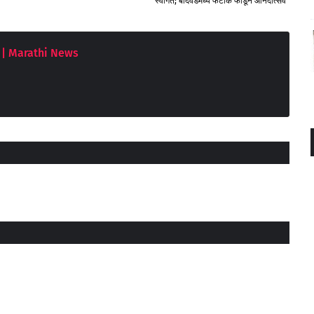
स्वागत; बोदवडमध्ये फटाके फोडून आनंदोत्सव
| Marathi News