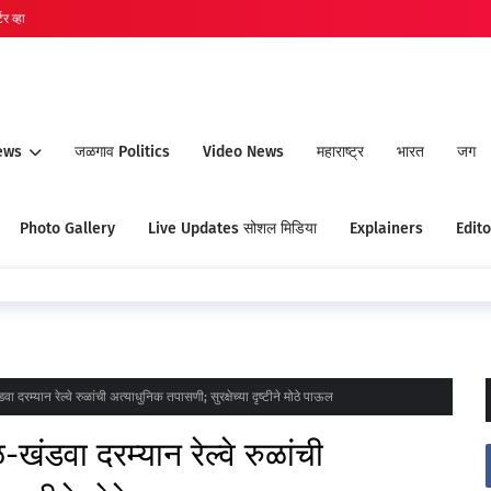
र व्हा
ews
जळगाव Politics
Video News
महाराष्ट्र
भारत
जग
Photo Gallery
Live Updates सोशल मिडिया
Explainers
Edito
ान रेल्वे रुळांची अत्याधुनिक तपासणी; सुरक्षेच्या दृष्टीने मोठे पाऊल
ा दरम्यान रेल्वे रुळांची