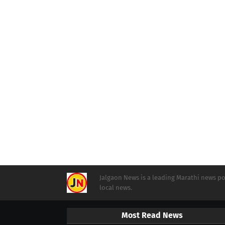
Jalgaon News is a leading Marathi news por
local news.
Most Read News