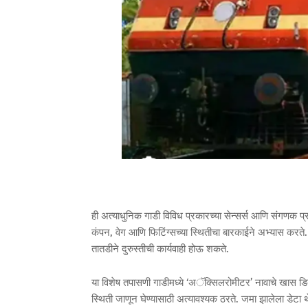
ही अत्याधुनिक गाडी विविध प्रकारच्या सेन्सर्स आणि संगणक प
कंपन, वेग आणि फिटिंग्सच्या स्थितीचा बारकाईने अभ्यास करते. या
तातडीने दुरुस्तीची कार्यवाही होऊ शकते.
या विशेष तपासणी गाडीमध्ये ‘अॅक्सिलरोमीटर’ नावाचे खास डिव
स्थिती जाणून घेण्यासाठी अत्यावश्यक ठरते. जमा झालेला डेटा