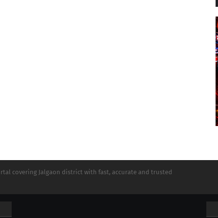
tal covering Jalgaon district with fast, accurate and trusted