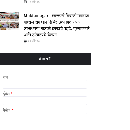
०३ ऑगस्ट
Muktainagar : छत्रपती शिवाजी महाराज
महसूल समाधान शिबिर उत्साहात संपन्न;
लाभार्थ्यांना मालकी हक्काचे पट्टे, प्रमाणपत्रे
आणि ट्रॅक्टरचे वितरण
०१ ऑगस्ट
संपर्क फॉर्म
नाव
ईमेल
*
मेसेज
*