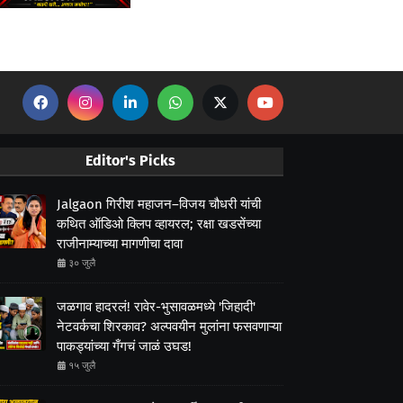
Editor's Picks
Jalgaon गिरीश महाजन–विजय चौधरी यांची
कथित ऑडिओ क्लिप व्हायरल; रक्षा खडसेंच्या
राजीनाम्याच्या मागणीचा दावा
३० जुलै
जळगाव हादरलं! रावेर-भुसावळमध्ये 'जिहादी'
नेटवर्कचा शिरकाव? अल्पवयीन मुलांना फसवणाऱ्या
पाकड्यांच्या गँगचं जाळं उघड!
१५ जुलै