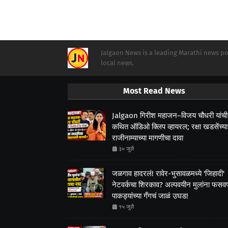
Jalgaon News is a leading Marathi news por
local news.
Most Read News
Jalgaon गिरीश महाजन–विजय चौधरी यांची
कथित ऑडिओ क्लिप व्हायरल; रक्षा खडसेंच्या
राजीनाम्याच्या मागणीचा दावा
३० जुलै
जळगाव हादरलं! रावेर-भुसावळमध्ये 'जिहादी'
नेटवर्कचा शिरकाव? अल्पवयीन मुलांना फसवणा
पाकड्यांच्या गँगचं जाळं उघड!
१५ जुलै