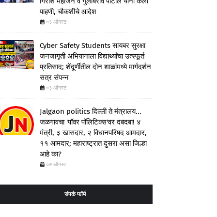
गिरीश महाजन व गुलाबराव पाटील यांनी केली
पाहणी, चौकशीचे आदेश
०३ ऑगस्ट
Cyber Safety Students सायबर सुरक्षा
जनजागृती अभियानाला विद्यार्थ्यांचा उत्स्फूर्त
प्रतिसाद; शेंदूर्णीतील दोन शाळांमध्ये मार्गदर्शन
सत्र संपन्न
०३ ऑगस्ट
Jalgaon politics दिल्ली ते मंत्रालय...
जळगावचा 'पॉवर पॉलिटिक्स'वर दबदबा! ४
मंत्री, ३ खासदार, २ विधानपरिषद आमदार,
११ आमदार; महाराष्ट्रात दुसरा असा जिल्हा
आहे का?
०७ ऑगस्ट
संपर्क फॉर्म