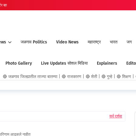
र व्हा
ews
जळगाव Politics
Video News
महाराष्ट्र
भारत
जग
Photo Gallery
Live Updates सोशल मिडिया
Explainers
Edito
ाव जिल्ह्यातील ताज्या बातम्या | 🔴 राजकारण | 🔴 शेती | 🔴 गुन्हे | 🔴 शिक्षण | 🔴 
सर्व दर्शवा
परिणाम आढळले नाहीत