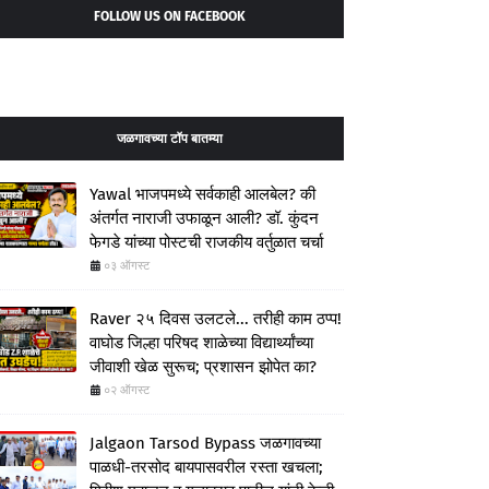
FOLLOW US ON FACEBOOK
जळगावच्या टॉप बातम्या
Yawal भाजपमध्ये सर्वकाही आलबेल? की
अंतर्गत नाराजी उफाळून आली? डॉ. कुंदन
फेगडे यांच्या पोस्टची राजकीय वर्तुळात चर्चा
०३ ऑगस्ट
Raver २५ दिवस उलटले... तरीही काम ठप्प!
वाघोड जिल्हा परिषद शाळेच्या विद्यार्थ्यांच्या
जीवाशी खेळ सुरूच; प्रशासन झोपेत का?
०२ ऑगस्ट
Jalgaon Tarsod Bypass जळगावच्या
पाळधी-तरसोद बायपासवरील रस्ता खचला;