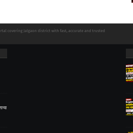
tal covering Jalgaon district with fast, accurate and trusted
ऱ्या