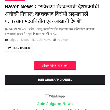
Raver News : "रावेरच्या शेतकऱ्याची देशभक्तीची
अनोखी मिसाल; दहशतवाद विरोधी लढ्यासाठी
पंतप्रधान मदतनिधीत एक लाखांची देणगी"
JALGAON NEWS : रावेर – जम्मू-काश्मीरमधील पहलगाम येथे पर्यटकांवर झालेल्या
दहशतवादी हल्ल्याने संपूर्ण देशात संतापाची लाट…
Jalgaon News | Marathi News
२७ एप्रिल
READ MORE »
अधिक पोस्ट लोड करा
JOIN WHATSAPP CHANNEL
Join Jalgaon News