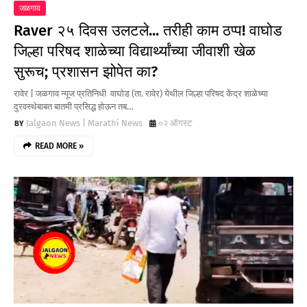
जळगाव
Raver २५ दिवस उलटले... तरीही काम ठप्प! वाघोड
जिल्हा परिषद शाळेच्या विद्यार्थ्यांच्या जीवाशी खेळ
सुरूच; प्रशासन झोपेत का?
रावेर | जळगाव न्यूज प्रतिनिधी वाघोड (ता. रावेर) येथील जिल्हा परिषद केंद्र शाळेच्या
दुरवस्थेबाबत बातमी प्रसिद्ध होऊन तब…
Jalgaon News | Marathi News
०२ ऑगस्ट
READ MORE »