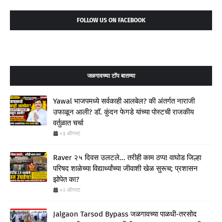
FOLLOW US ON FACEBOOK
जळगावच्या टॉप बातम्या
Yawal भाजपमध्ये सर्वकाही आलबेल? की अंतर्गत नाराजी
उफाळून आली? डॉ. कुंदन फेगडे यांच्या पोस्टची राजकीय
वर्तुळात चर्चा
०३ ऑगस्ट
Raver २५ दिवस उलटले... तरीही काम ठप्प! वाघोड जिल्हा
परिषद शाळेच्या विद्यार्थ्यांच्या जीवाशी खेळ सुरूच; प्रशासन
झोपेत का?
०२ ऑगस्ट
Jalgaon Tarsod Bypass जळगावच्या पाळधी-तरसोद