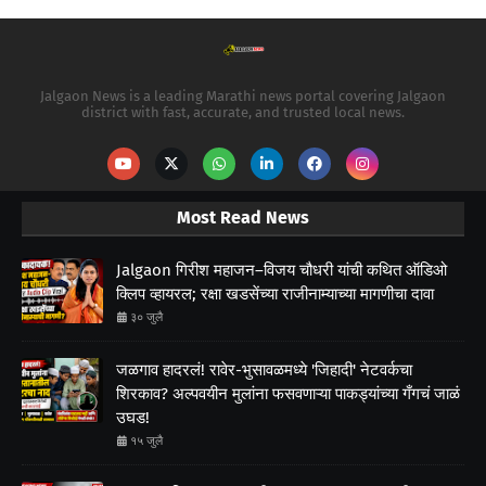
Jalgaon News is a leading Marathi news portal covering Jalgaon
district with fast, accurate, and trusted local news.
Most Read News
Jalgaon गिरीश महाजन–विजय चौधरी यांची कथित ऑडिओ
क्लिप व्हायरल; रक्षा खडसेंच्या राजीनाम्याच्या मागणीचा दावा
३० जुलै
जळगाव हादरलं! रावेर-भुसावळमध्ये 'जिहादी' नेटवर्कचा
शिरकाव? अल्पवयीन मुलांना फसवणाऱ्या पाकड्यांच्या गँगचं जाळं
उघड!
१५ जुलै