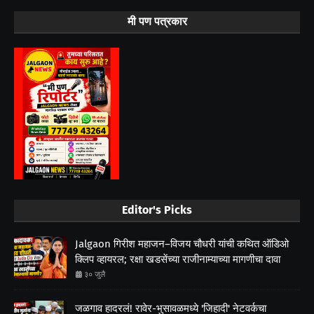
मी पण पत्रकार
Editor's Picks
Jalgaon गिरीश महाजन–विजय चौधरी यांची कथित ऑडिओ
क्लिप व्हायरल; रक्षा खडसेंच्या राजीनाम्याच्या मागणीचा दावा
३० जुलै
जळगाव हादरलं! रावेर-भुसावळमध्ये 'जिहादी' नेटवर्कचा