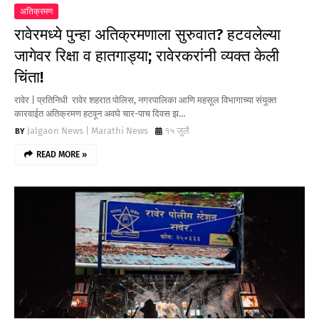
अतिक्रमण
रावेरमध्ये पुन्हा अतिक्रमणाला सुरुवात? हटवलेल्या
जागेवर रिक्षा व हातगाड्या; रावेरकरांनी व्यक्त केली
चिंता!
रावेर | प्रतिनिधी रावेर शहरात पोलिस, नगरपालिका आणि महसूल विभागाच्या संयुक्त
कारवाईत अतिक्रमण हटवून अवघे चार-पाच दिवस झ…
Jalgaon News | Marathi News
१५ जुलै
READ MORE »