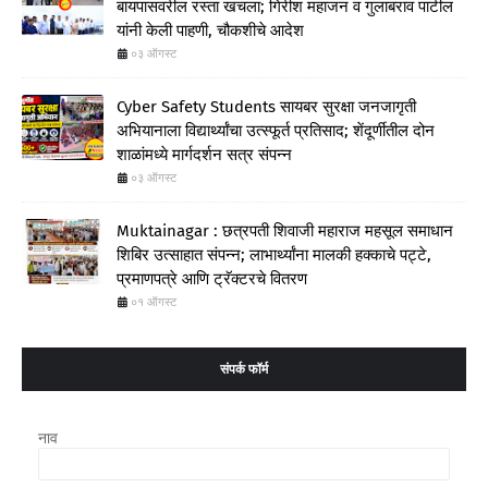
बायपासवरील रस्ता खचला; गिरीश महाजन व गुलाबराव पाटील
यांनी केली पाहणी, चौकशीचे आदेश
०३ ऑगस्ट
Cyber Safety Students सायबर सुरक्षा जनजागृती
अभियानाला विद्यार्थ्यांचा उत्स्फूर्त प्रतिसाद; शेंदूर्णीतील दोन
शाळांमध्ये मार्गदर्शन सत्र संपन्न
०३ ऑगस्ट
Muktainagar : छत्रपती शिवाजी महाराज महसूल समाधान
शिबिर उत्साहात संपन्न; लाभार्थ्यांना मालकी हक्काचे पट्टे,
प्रमाणपत्रे आणि ट्रॅक्टरचे वितरण
०१ ऑगस्ट
संपर्क फॉर्म
नाव