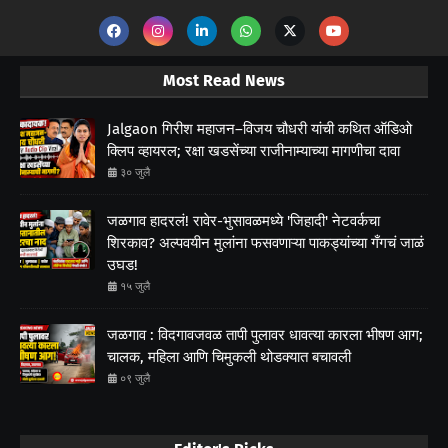
Most Read News
Jalgaon गिरीश महाजन–विजय चौधरी यांची कथित ऑडिओ
क्लिप व्हायरल; रक्षा खडसेंच्या राजीनाम्याच्या मागणीचा दावा
३० जुलै
जळगाव हादरलं! रावेर-भुसावळमध्ये 'जिहादी' नेटवर्कचा
शिरकाव? अल्पवयीन मुलांना फसवणाऱ्या पाकड्यांच्या गँगचं जाळं
उघड!
१५ जुलै
जळगाव : विदगावजवळ तापी पुलावर धावत्या कारला भीषण आग;
चालक, महिला आणि चिमुकली थोडक्यात बचावली
०९ जुलै