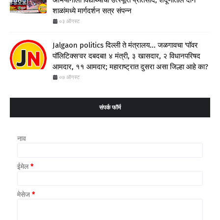
अभियानाला विद्यार्थ्यांचा उत्स्फूर्त प्रतिसाद; शेंदूर्णीतील दोन
शाळांमध्ये मार्गदर्शन सत्र संपन्न
०३ ऑगस्ट
Jalgaon politics दिल्ली ते मंत्रालय... जळगावचा 'पॉवर
पॉलिटिक्स'वर दबदबा! ४ मंत्री, ३ खासदार, २ विधानपरिषद
आमदार, ११ आमदार; महाराष्ट्रात दुसरा असा जिल्हा आहे का?
०७ ऑगस्ट
संपर्क फॉर्म
नाव
ईमेल
*
मेसेज
*