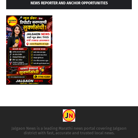
NEWS REPORTER AND ANCHOR OPPORTUNITIES
Jalgaon News is a leading Marathi news portal covering Jalgaon
district with fast, accurate and trusted local news.