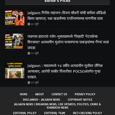
Editor's Picks
Jalgaon गिरीश महाजन–विजय चौधरी यांची कथित ऑडिओ
क्लिप व्हायरल; रक्षा खडसेंच्या राजीनाम्याच्या मागणीचा दावा
३० जुलै
जळगाव हादरलं! रावेर-भुसावळमध्ये 'जिहादी' नेटवर्कचा
शिरकाव? अल्पवयीन मुलांना फसवणाऱ्या पाकड्यांच्या गँगचं जाळं
उघड!
१५ जुलै
Jalgaon : यावलमध्ये १४ वर्षीय अल्पवयीन मुलीवर लैंगिक
अत्याचार; आरोपी साबीर पिंजारीवर POCSOअंतर्गत गुन्हा
दाखल.
२२ जुलै
HOME
ABOUT
CONTACT US
PRIVACY POLICY
DISCLAIMER – JALGAON NEWS
COPYRIGHT NOTICE
JALGAON NEWS | BREAKING NEWS, LIVE UPDATES, POLITICS, CRIME &
KHANDESH NEWS
EDITORIAL POLICY
EDITORIAL TEAM
FACT-CHECKING POLICY