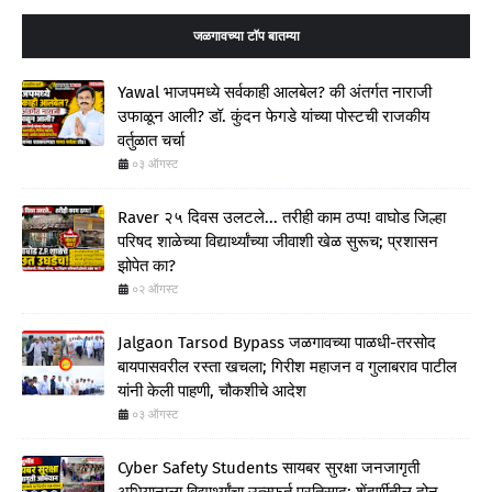
जळगावच्या टॉप बातम्या
Yawal भाजपमध्ये सर्वकाही आलबेल? की अंतर्गत नाराजी
उफाळून आली? डॉ. कुंदन फेगडे यांच्या पोस्टची राजकीय
वर्तुळात चर्चा
०३ ऑगस्ट
Raver २५ दिवस उलटले... तरीही काम ठप्प! वाघोड जिल्हा
परिषद शाळेच्या विद्यार्थ्यांच्या जीवाशी खेळ सुरूच; प्रशासन
झोपेत का?
०२ ऑगस्ट
Jalgaon Tarsod Bypass जळगावच्या पाळधी-तरसोद
बायपासवरील रस्ता खचला; गिरीश महाजन व गुलाबराव पाटील
यांनी केली पाहणी, चौकशीचे आदेश
०३ ऑगस्ट
Cyber Safety Students सायबर सुरक्षा जनजागृती