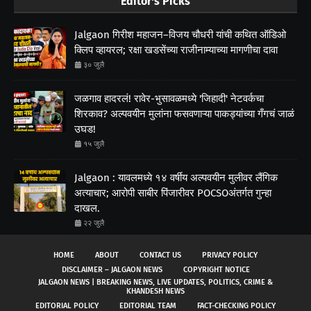
Editor's Picks
Jalgaon गिरीश महाजन–विजय चौधरी यांची कथित ऑडिओ
क्लिप व्हायरल; रक्षा खडसेंच्या राजीनाम्याच्या मागणीचा दावा
३० जुलै
जळगाव हादरलं! रावेर-भुसावळमध्ये 'जिहादी' नेटवर्कचा
शिरकाव? अल्पवयीन मुलांना फसवणाऱ्या पाकड्यांच्या गँगचं जाळं
उघड!
१५ जुलै
Jalgaon : यावलमध्ये १४ वर्षीय अल्पवयीन मुलीवर लैंगिक
अत्याचार; आरोपी साबीर पिंजारीवर POCSOअंतर्गत गुन्हा
दाखल.
२२ जुलै
HOME
ABOUT
CONTACT US
PRIVACY POLICY
DISCLAIMER – JALGAON NEWS
COPYRIGHT NOTICE
JALGAON NEWS | BREAKING NEWS, LIVE UPDATES, POLITICS, CRIME &
KHANDESH NEWS
EDITORIAL POLICY
EDITORIAL TEAM
FACT-CHECKING POLICY