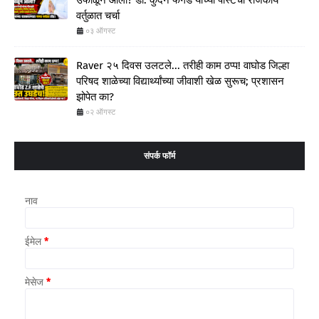
उफाळून आली? डॉ. कुंदन फेगडे यांच्या पोस्टची राजकीय
वर्तुळात चर्चा
०३ ऑगस्ट
Raver २५ दिवस उलटले... तरीही काम ठप्प! वाघोड जिल्हा
परिषद शाळेच्या विद्यार्थ्यांच्या जीवाशी खेळ सुरूच; प्रशासन
झोपेत का?
०२ ऑगस्ट
संपर्क फॉर्म
नाव
ईमेल
*
मेसेज
*