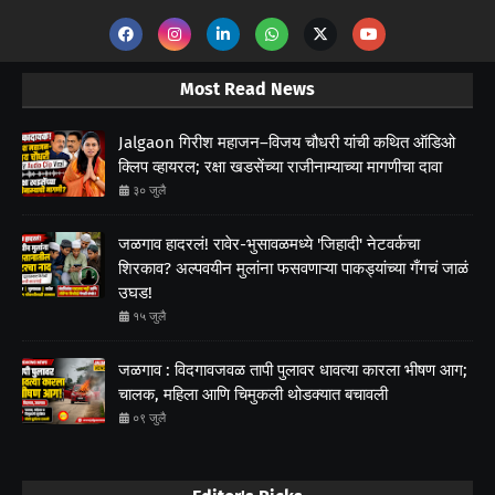
Most Read News
Jalgaon गिरीश महाजन–विजय चौधरी यांची कथित ऑडिओ
क्लिप व्हायरल; रक्षा खडसेंच्या राजीनाम्याच्या मागणीचा दावा
३० जुलै
जळगाव हादरलं! रावेर-भुसावळमध्ये 'जिहादी' नेटवर्कचा
शिरकाव? अल्पवयीन मुलांना फसवणाऱ्या पाकड्यांच्या गँगचं जाळं
उघड!
१५ जुलै
जळगाव : विदगावजवळ तापी पुलावर धावत्या कारला भीषण आग;
चालक, महिला आणि चिमुकली थोडक्यात बचावली
०९ जुलै