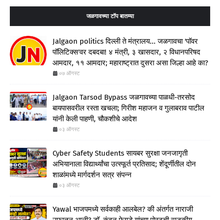
जळगावच्या टॉप बातम्या
Jalgaon politics दिल्ली ते मंत्रालय... जळगावचा 'पॉवर
पॉलिटिक्स'वर दबदबा! ४ मंत्री, ३ खासदार, २ विधानपरिषद
आमदार, ११ आमदार; महाराष्ट्रात दुसरा असा जिल्हा आहे का?
०७ ऑगस्ट
Jalgaon Tarsod Bypass जळगावच्या पाळधी-तरसोद
बायपासवरील रस्ता खचला; गिरीश महाजन व गुलाबराव पाटील
यांनी केली पाहणी, चौकशीचे आदेश
०३ ऑगस्ट
Cyber Safety Students सायबर सुरक्षा जनजागृती
अभियानाला विद्यार्थ्यांचा उत्स्फूर्त प्रतिसाद; शेंदूर्णीतील दोन
शाळांमध्ये मार्गदर्शन सत्र संपन्न
०३ ऑगस्ट
Yawal भाजपमध्ये सर्वकाही आलबेल? की अंतर्गत नाराजी