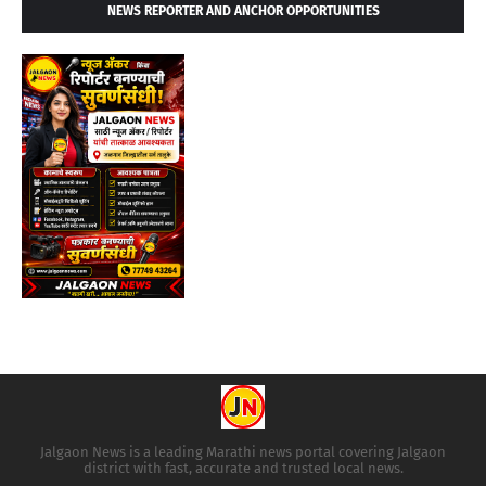
NEWS REPORTER AND ANCHOR OPPORTUNITIES
Jalgaon News is a leading Marathi news portal covering Jalgaon
district with fast, accurate and trusted local news.