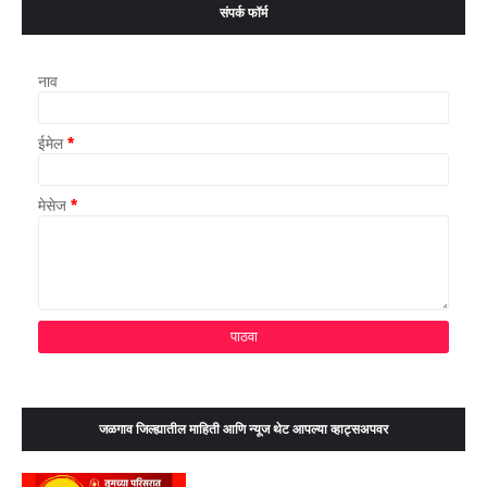
संपर्क फॉर्म
नाव
ईमेल
*
मेसेज
*
जळगाव जिल्ह्यातील माहिती आणि न्यूज थेट आपल्या व्हाट्सअपवर