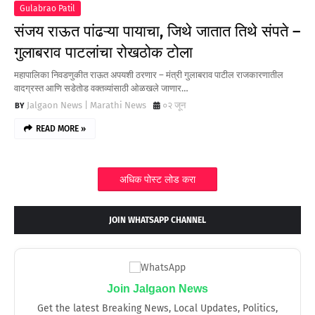
Gulabrao Patil
संजय राऊत पांढऱ्या पायाचा, जिथे जातात तिथे संपते –
गुलाबराव पाटलांचा रोखठोक टोला
महापालिका निवडणुकीत राऊत अपयशी ठरणार – मंत्री गुलाबराव पाटील राजकारणातील
वादग्रस्त आणि सडेतोड वक्तव्यांसाठी ओळखले जाणार…
Jalgaon News | Marathi News
०२ जून
READ MORE »
अधिक पोस्ट लोड करा
JOIN WHATSAPP CHANNEL
Join Jalgaon News
Get the latest Breaking News, Local Updates, Politics,