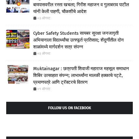
बायपासवरील रस्ता खचला; गिरीश महाजन व गुलाबराव पाटील
यांनी केली पाहणी, चौकशीचे आदेश
०३ ऑगस्ट
Cyber Safety Students सायबर सुरक्षा जनजागृती
अभियानाला विद्यार्थ्यांचा उत्स्फूर्त प्रतिसाद; शेंदूर्णीतील दोन
शाळांमध्ये मार्गदर्शन सत्र संपन्न
०३ ऑगस्ट
Muktainagar : छत्रपती शिवाजी महाराज महसूल समाधान
शिबिर उत्साहात संपन्न; लाभार्थ्यांना मालकी हक्काचे पट्टे,
प्रमाणपत्रे आणि ट्रॅक्टरचे वितरण
०१ ऑगस्ट
FOLLOW US ON FACEBOOK