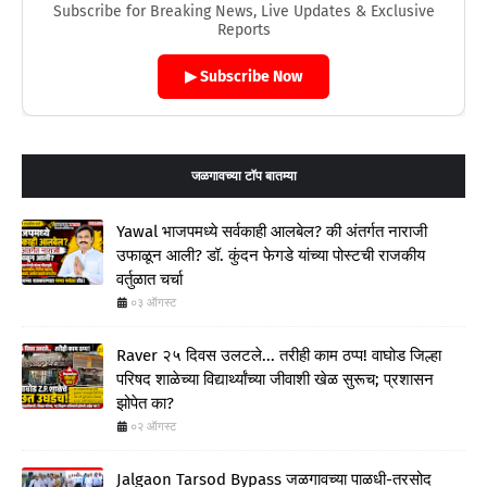
Subscribe for Breaking News, Live Updates & Exclusive
Reports
▶ Subscribe Now
जळगावच्या टॉप बातम्या
Yawal भाजपमध्ये सर्वकाही आलबेल? की अंतर्गत नाराजी
उफाळून आली? डॉ. कुंदन फेगडे यांच्या पोस्टची राजकीय
वर्तुळात चर्चा
०३ ऑगस्ट
Raver २५ दिवस उलटले... तरीही काम ठप्प! वाघोड जिल्हा
परिषद शाळेच्या विद्यार्थ्यांच्या जीवाशी खेळ सुरूच; प्रशासन
झोपेत का?
०२ ऑगस्ट
Jalgaon Tarsod Bypass जळगावच्या पाळधी-तरसोद