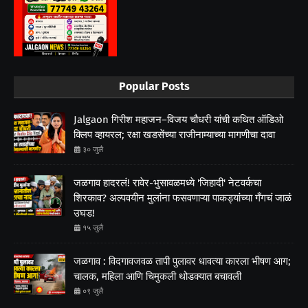
Popular Posts
Jalgaon गिरीश महाजन–विजय चौधरी यांची कथित ऑडिओ
क्लिप व्हायरल; रक्षा खडसेंच्या राजीनाम्याच्या मागणीचा दावा
३० जुलै
जळगाव हादरलं! रावेर-भुसावळमध्ये 'जिहादी' नेटवर्कचा
शिरकाव? अल्पवयीन मुलांना फसवणाऱ्या पाकड्यांच्या गँगचं जाळं
उघड!
१५ जुलै
जळगाव : विदगावजवळ तापी पुलावर धावत्या कारला भीषण आग;
चालक, महिला आणि चिमुकली थोडक्यात बचावली
०९ जुलै