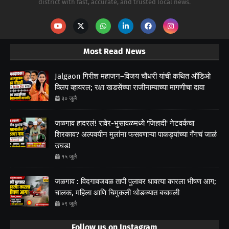
district with fast, accurate, and trusted local news.
Most Read News
Jalgaon गिरीश महाजन–विजय चौधरी यांची कथित ऑडिओ
क्लिप व्हायरल; रक्षा खडसेंच्या राजीनाम्याच्या मागणीचा दावा
३० जुलै
जळगाव हादरलं! रावेर-भुसावळमध्ये 'जिहादी' नेटवर्कचा
शिरकाव? अल्पवयीन मुलांना फसवणाऱ्या पाकड्यांच्या गँगचं जाळं
उघड!
१५ जुलै
जळगाव : विदगावजवळ तापी पुलावर धावत्या कारला भीषण आग;
चालक, महिला आणि चिमुकली थोडक्यात बचावली
०९ जुलै
Follow us on Instagram