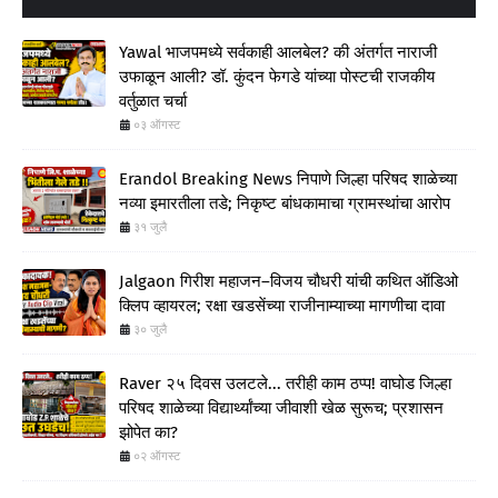
Yawal भाजपमध्ये सर्वकाही आलबेल? की अंतर्गत नाराजी
उफाळून आली? डॉ. कुंदन फेगडे यांच्या पोस्टची राजकीय
वर्तुळात चर्चा
०३ ऑगस्ट
Erandol Breaking News निपाणे जिल्हा परिषद शाळेच्या
नव्या इमारतीला तडे; निकृष्ट बांधकामाचा ग्रामस्थांचा आरोप
३१ जुलै
Jalgaon गिरीश महाजन–विजय चौधरी यांची कथित ऑडिओ
क्लिप व्हायरल; रक्षा खडसेंच्या राजीनाम्याच्या मागणीचा दावा
३० जुलै
Raver २५ दिवस उलटले... तरीही काम ठप्प! वाघोड जिल्हा
परिषद शाळेच्या विद्यार्थ्यांच्या जीवाशी खेळ सुरूच; प्रशासन
झोपेत का?
०२ ऑगस्ट