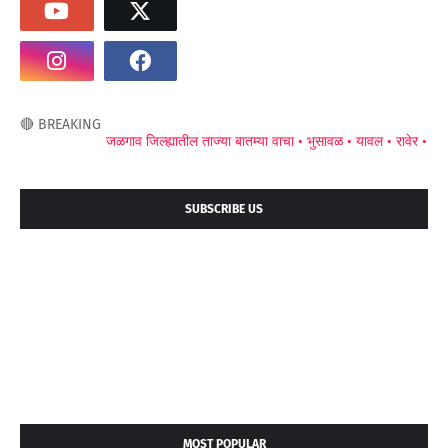
🔴 BREAKING
जळगाव जिल्ह्यातील ताज्या बातम्या वाचा •
भुसावळ •
यावल •
रावेर •
अमळनेर 
SUBSCRIBE US
MOST POPULAR