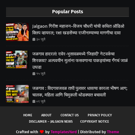
Popular Posts
Jalgaon गिरीश महाजन–विजय चौधरी यांची कथित ऑडिओ
क्लिप व्हायरल; रक्षा खडसेंच्या राजीनाम्याच्या मागणीचा दावा
३० जुलै
जळगाव हादरलं! रावेर-भुसावळमध्ये 'जिहादी' नेटवर्कचा
शिरकाव? अल्पवयीन मुलांना फसवणाऱ्या पाकड्यांच्या गँगचं जाळं
उघड!
१५ जुलै
जळगाव : विदगावजवळ तापी पुलावर धावत्या कारला भीषण आग;
चालक, महिला आणि चिमुकली थोडक्यात बचावली
०९ जुलै
HOME
ABOUT
CONTACT US
PRIVACY POLICY
DISCLAIMER – JALGAON NEWS
COPYRIGHT NOTICE
Crafted with
by
TemplatesYard
| Distributed by
Theme