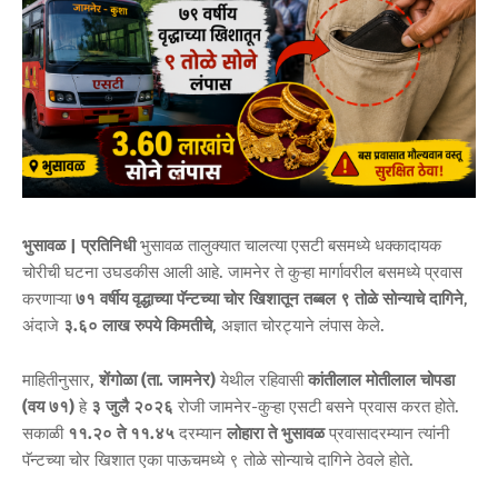
भुसावळ | प्रतिनिधी
भुसावळ तालुक्यात चालत्या एसटी बसमध्ये धक्कादायक
चोरीची घटना उघडकीस आली आहे. जामनेर ते कुऱ्हा मार्गावरील बसमध्ये प्रवास
करणाऱ्या
७१ वर्षीय वृद्धाच्या पॅन्टच्या चोर खिशातून तब्बल ९ तोळे सोन्याचे दागिने
,
अंदाजे
३.६० लाख रुपये किमतीचे
, अज्ञात चोरट्याने लंपास केले.
माहितीनुसार,
शेंगोळा (ता. जामनेर)
येथील रहिवासी
कांतीलाल मोतीलाल चोपडा
(वय ७१)
हे
३ जुलै २०२६
रोजी जामनेर-कुऱ्हा एसटी बसने प्रवास करत होते.
सकाळी
११.२० ते ११.४५
दरम्यान
लोहारा ते भुसावळ
प्रवासादरम्यान त्यांनी
पॅन्टच्या चोर खिशात एका पाऊचमध्ये ९ तोळे सोन्याचे दागिने ठेवले होते.