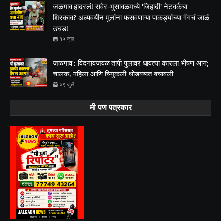
जळगाव हादरलं! रावेर-भुसावळमध्ये 'जिहादी' नेटवर्कचा
शिरकाव? अल्पवयीन मुलांना फसवणाऱ्या पाकड्यांच्या गँगचं जाळं
उघड!
१५ जुलै
जळगाव : विदगावजवळ तापी पुलावर धावत्या कारला भीषण आग;
चालक, महिला आणि चिमुकली थोडक्यात बचावली
०९ जुलै
मी पण पत्रकार