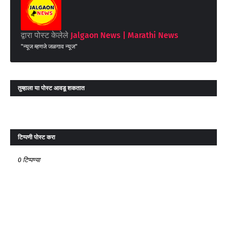
द्वारा पोस्ट केलेले
Jalgaon News | Marathi News
"न्यूज म्हणजे जळगाव न्यूज"
तुम्‍हाला या पोस्‍ट आवडू शकतात
टिप्पणी पोस्ट करा
0 टिप्पण्या