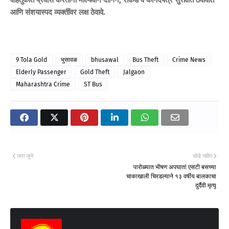
आणि संशयास्पद व्यक्तींवर लक्ष ठेवावे.
9 Tola Gold
भुसावळ
bhusawal
Bus Theft
Crime News
Elderly Passenger
Gold Theft
Jalgaon
Maharashtra Crime
ST Bus
जरा जुने
थोडे नवीन
पारोळ्यात भीषण अपघात! एसटी बसच्या
चाकाखाली चिरडल्याने १३ वर्षीय बालकाचा
दुर्दैवी मृत्यू