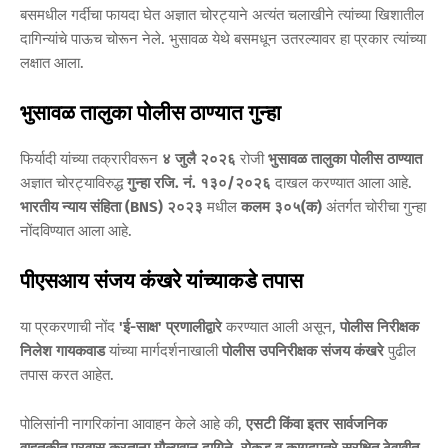
बसमधील गर्दीचा फायदा घेत अज्ञात चोरट्याने अत्यंत चलाखीने त्यांच्या खिशातील
दागिन्यांचे पाऊच चोरून नेले. भुसावळ येथे बसमधून उतरल्यावर हा प्रकार त्यांच्या
लक्षात आला.
भुसावळ तालुका पोलीस ठाण्यात गुन्हा
फिर्यादी यांच्या तक्रारीवरून
४ जुलै २०२६
रोजी
भुसावळ तालुका पोलीस ठाण्यात
अज्ञात चोरट्याविरुद्ध
गुन्हा रजि. नं. १३०/२०२६
दाखल करण्यात आला आहे.
भारतीय न्याय संहिता (BNS) २०२३
मधील
कलम ३०५(क)
अंतर्गत चोरीचा गुन्हा
नोंदविण्यात आला आहे.
पीएसआय संजय कंखरे यांच्याकडे तपास
या प्रकरणाची नोंद
'ई-साक्ष' प्रणालीद्वारे
करण्यात आली असून,
पोलीस निरीक्षक
निलेश गायकवाड
यांच्या मार्गदर्शनाखाली
पोलीस उपनिरीक्षक संजय कंखरे
पुढील
तपास करत आहेत.
पोलिसांनी नागरिकांना आवाहन केले आहे की,
एसटी किंवा इतर सार्वजनिक
वाहतुकीत प्रवास करताना मौल्यवान दागिने, रोकड व कागदपत्रे सुरक्षित ठेवावीत