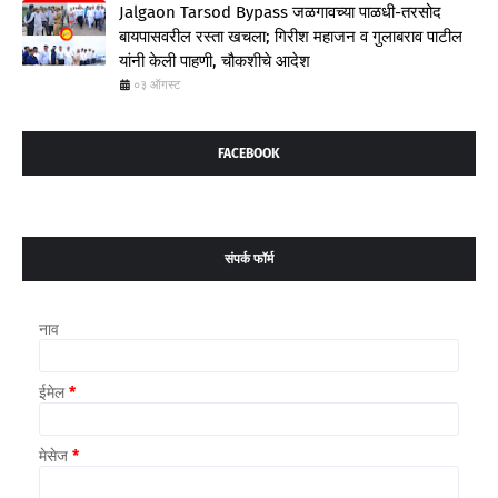
Jalgaon Tarsod Bypass जळगावच्या पाळधी-तरसोद
बायपासवरील रस्ता खचला; गिरीश महाजन व गुलाबराव पाटील
यांनी केली पाहणी, चौकशीचे आदेश
०३ ऑगस्ट
FACEBOOK
संपर्क फॉर्म
नाव
ईमेल
*
मेसेज
*