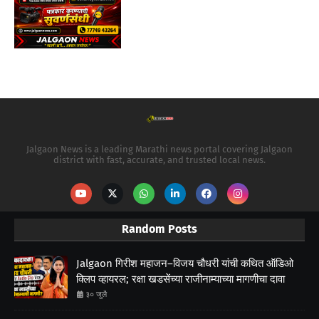
Jalgaon News is a leading Marathi news portal covering Jalgaon
district with fast, accurate, and trusted local news.
Random Posts
Jalgaon गिरीश महाजन–विजय चौधरी यांची कथित ऑडिओ
क्लिप व्हायरल; रक्षा खडसेंच्या राजीनाम्याच्या मागणीचा दावा
३० जुलै