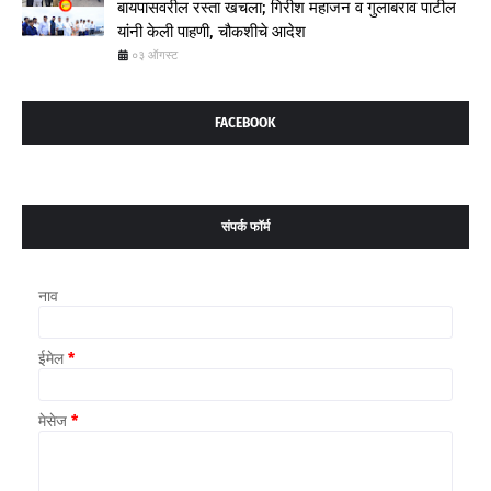
बायपासवरील रस्ता खचला; गिरीश महाजन व गुलाबराव पाटील
यांनी केली पाहणी, चौकशीचे आदेश
०३ ऑगस्ट
FACEBOOK
संपर्क फॉर्म
नाव
ईमेल
*
मेसेज
*