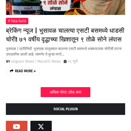
9 Tola Gold
ब्रेकिंग न्यूज | भुसावळ चालत्या एसटी बसमध्ये धाडसी
चोरी! ७१ वर्षीय वृद्धाच्या खिशातून ९ तोळे सोने लंपास
भुसावळ | प्रतिनिधी भुसावळ तालुक्यात चालत्या एसटी बसमध्ये धक्कादायक चोरीची घटना
उघडकीस आली आहे. जामनेर ते कुऱ्हा मार्गा…
Jalgaon News | Marathi News
०६ जुलै
READ MORE »
अधिक पोस्ट लोड करा
SOCIAL PLUGIN