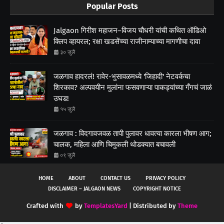
Popular Posts
Jalgaon गिरीश महाजन–विजय चौधरी यांची कथित ऑडिओ
क्लिप व्हायरल; रक्षा खडसेंच्या राजीनाम्याच्या मागणीचा दावा
३० जुलै
जळगाव हादरलं! रावेर-भुसावळमध्ये 'जिहादी' नेटवर्कचा
शिरकाव? अल्पवयीन मुलांना फसवणाऱ्या पाकड्यांच्या गँगचं जाळं
उघड!
१५ जुलै
जळगाव : विदगावजवळ तापी पुलावर धावत्या कारला भीषण आग;
चालक, महिला आणि चिमुकली थोडक्यात बचावली
०९ जुलै
HOME
ABOUT
CONTACT US
PRIVACY POLICY
DISCLAIMER – JALGAON NEWS
COPYRIGHT NOTICE
Crafted with
by
TemplatesYard
| Distributed by
Theme