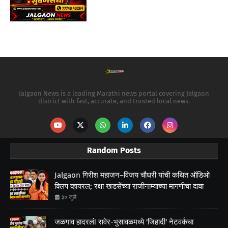
Jalgaon News is a leading Marathi news portal covering Jalgaon
district with fast, accurate, and trusted local news.
Random Posts
Jalgaon गिरीश महाजन–विजय चौधरी यांची कथित ऑडिओ
क्लिप व्हायरल; रक्षा खडसेंच्या राजीनाम्याच्या मागणीचा दावा
३० जुलै
जळगाव हादरलं! रावेर-भुसावळमध्ये 'जिहादी' नेटवर्कचा