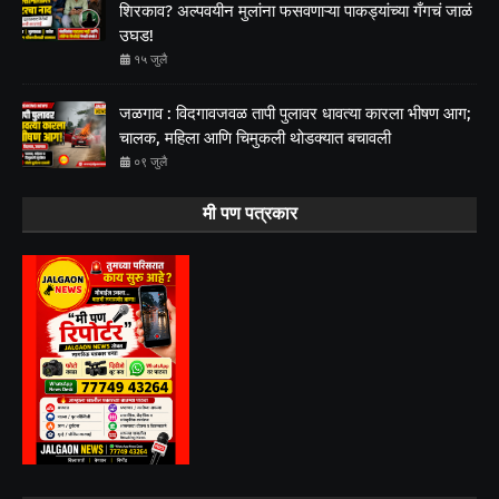
शिरकाव? अल्पवयीन मुलांना फसवणाऱ्या पाकड्यांच्या गँगचं जाळं
उघड!
१५ जुलै
जळगाव : विदगावजवळ तापी पुलावर धावत्या कारला भीषण आग;
चालक, महिला आणि चिमुकली थोडक्यात बचावली
०९ जुलै
मी पण पत्रकार