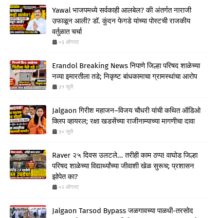
Yawal भाजपमध्ये सर्वकाही आलबेल? की अंतर्गत नाराजी
उफाळून आली? डॉ. कुंदन फेगडे यांच्या पोस्टची राजकीय
वर्तुळात चर्चा
०३ ऑगस्ट
Erandol Breaking News निपाणे जिल्हा परिषद शाळेच्या
नव्या इमारतीला तडे; निकृष्ट बांधकामाचा ग्रामस्थांचा आरोप
३१ जुलै
Jalgaon गिरीश महाजन–विजय चौधरी यांची कथित ऑडिओ
क्लिप व्हायरल; रक्षा खडसेंच्या राजीनाम्याच्या मागणीचा दावा
३० जुलै
Raver २५ दिवस उलटले... तरीही काम ठप्प! वाघोड जिल्हा
परिषद शाळेच्या विद्यार्थ्यांच्या जीवाशी खेळ सुरूच; प्रशासन
झोपेत का?
०२ ऑगस्ट
Jalgaon Tarsod Bypass जळगावच्या पाळधी-तरसोद