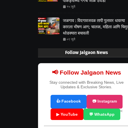
पाकड्यांच्या गँगचं जाळं उघड!
१५ जुलै
जळगाव : विदगावजवळ तापी पुलावर धावत्या
कारला भीषण आग; चालक, महिला आणि चिम
थोडक्यात बचावली
०९ जुलै
Follow Jalgaon News
📢 Follow Jalgaon News
Stay connected with Breaking News, Live
Updates & Exclusive Stories.
👍 Facebook
📷 Instagram
<
▶ YouTube
💬 WhatsApp