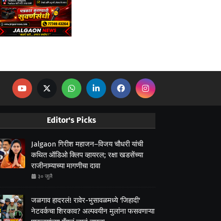
Editor's Picks
Jalgaon गिरीश महाजन–विजय चौधरी यांची
कथित ऑडिओ क्लिप व्हायरल; रक्षा खडसेंच्या
राजीनाम्याच्या मागणीचा दावा
३० जुलै
जळगाव हादरलं! रावेर-भुसावळमध्ये 'जिहादी'
नेटवर्कचा शिरकाव? अल्पवयीन मुलांना फसवणाऱ्या