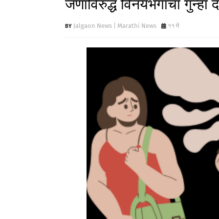
जणांविरुद्ध विनयभंगाचा गुन्हा
Jalgaon News | Marathi News
११ मे