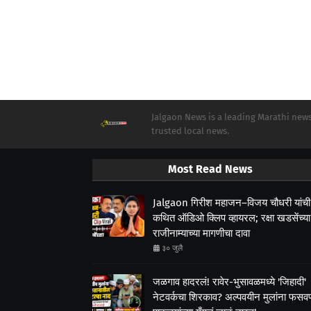
Jalgaon News is a leading Marathi news 
trusted local news.
Most Read News
Jalgaon गिरीश महाजन–विजय चौधरी यांची
कथित ऑडिओ क्लिप व्हायरल; रक्षा खडसेंच्या
राजीनाम्याच्या मागणीचा दावा
३० जुलै
जळगाव हादरलं! रावेर-भुसावळमध्ये 'जिहादी'
नेटवर्कचा शिरकाव? अल्पवयीन मुलांना फसवणा