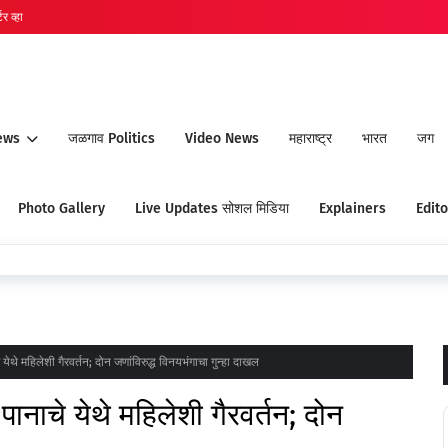
र व्हा
ews
जळगाव Politics
Video News
महाराष्ट्र
भारत
जग
Photo Gallery
Live Updates सोशल मिडिया
Explainers
Edito
े महिलेशी गैरवर्तन; दोन जणांविरुद्ध विनयभंगाचा गुन्हा दाखल
ाचे येथे महिलेशी गैरवर्तन; दोन