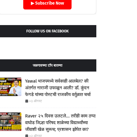
▶ Subscribe Now
FOLLOW US ON FACEBOOK
जळगावच्या टॉप बातम्या
Yawal भाजपमध्ये सर्वकाही आलबेल? की
अंतर्गत नाराजी उफाळून आली? डॉ. कुंदन
फेगडे यांच्या पोस्टची राजकीय वर्तुळात चर्चा
०३ ऑगस्ट
Raver २५ दिवस उलटले... तरीही काम ठप्प!
वाघोड जिल्हा परिषद शाळेच्या विद्यार्थ्यांच्या
जीवाशी खेळ सुरूच; प्रशासन झोपेत का?
०२ ऑगस्ट