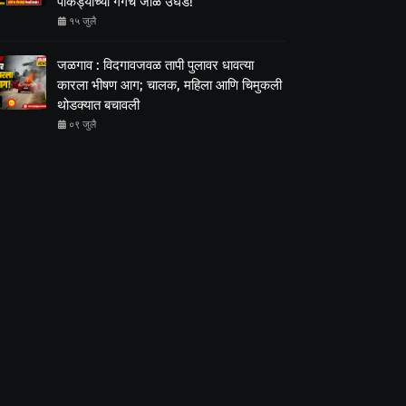
पाकड्यांच्या गँगचं जाळं उघड!
१५ जुलै
जळगाव : विदगावजवळ तापी पुलावर धावत्या
कारला भीषण आग; चालक, महिला आणि चिमुकली
थोडक्यात बचावली
०९ जुलै