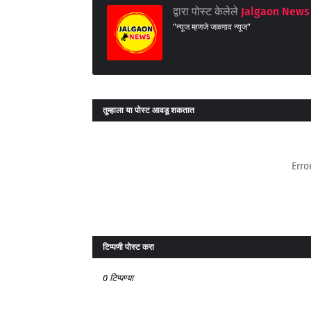
द्वारा पोस्ट केलेले
Jalgaon News 
"न्यूज म्हणजे जळगाव न्यूज"
तुम्‍हाला या पोस्‍ट आवडू शकतात
Erro
टिप्पणी पोस्ट करा
0 टिप्पण्या