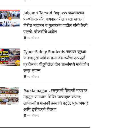
Jalgaon Tarsod Bypass जळगावच्या
पाळधी-तरसोद बायपासवरील रस्ता खचला;
गिरीश महाजन व गुलाबराव पाटील यांनी केली
पाहणी, चौकशीचे आदेश
०३ ऑगस्ट
Cyber Safety Students सायबर सुरक्षा
जनजागृती अभियानाला विद्यार्थ्यांचा उत्स्फूर्त
प्रतिसाद; शेंदूर्णीतील दोन शाळांमध्ये मार्गदर्शन
सत्र संपन्न
०३ ऑगस्ट
Muktainagar : छत्रपती शिवाजी महाराज
महसूल समाधान शिबिर उत्साहात संपन्न;
लाभार्थ्यांना मालकी हक्काचे पट्टे, प्रमाणपत्रे
आणि ट्रॅक्टरचे वितरण
०१ ऑगस्ट