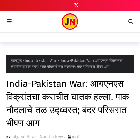
मुख्यपृष्ठ
India Pakistan War
India-Pakistan War: आयएनएस विक्रांतचा
कराचीत घातक हल्ला! पाक नौदलाचे तळ उद्ध्वस्त; बंदर परिसरात भीषण आग
India-Pakistan War: आयएनएस
विक्रांतचा कराचीत घातक हल्ला! पाक
नौदलाचे तळ उद्ध्वस्त; बंदर परिसरात
भीषण आग
Jalgaon News | Marathi News
०९ मे