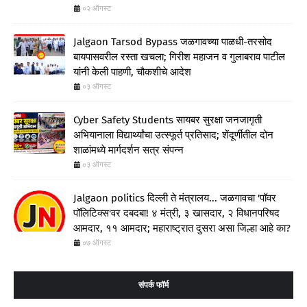
०२ ऑगस्ट
Jalgaon Tarsod Bypass जळगावच्या पाळधी-तरसोद
बायपासवरील रस्ता खचला; गिरीश महाजन व गुलाबराव पाटील
यांनी केली पाहणी, चौकशीचे आदेश
०३ ऑगस्ट
Cyber Safety Students सायबर सुरक्षा जनजागृती
अभियानाला विद्यार्थ्यांचा उत्स्फूर्त प्रतिसाद; शेंदूर्णीतील दोन
शाळांमध्ये मार्गदर्शन सत्र संपन्न
०३ ऑगस्ट
Jalgaon politics दिल्ली ते मंत्रालय... जळगावचा 'पॉवर
पॉलिटिक्स'वर दबदबा! ४ मंत्री, ३ खासदार, २ विधानपरिषद
आमदार, ११ आमदार; महाराष्ट्रात दुसरा असा जिल्हा आहे का?
०७ ऑगस्ट
संपर्क फॉर्म