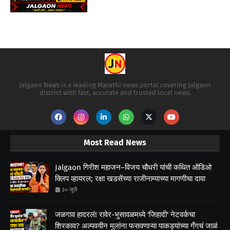
Jalgaon News is a leading Marathi news portal covering Jalgaon
district with fast, accurate and trusted local news.
Most Read News
Jalgaon गिरीश महाजन–विजय चौधरी यांची कथित ऑडिओ
क्लिप व्हायरल; रक्षा खडसेंच्या राजीनाम्याच्या मागणीचा दावा
३० जुलै
जळगाव हादरलं! रावेर-भुसावळमध्ये 'जिहादी' नेटवर्कचा
शिरकाव? अल्पवयीन मुलांना फसवणाऱ्या पाकड्यांच्या गँगचं जाळं