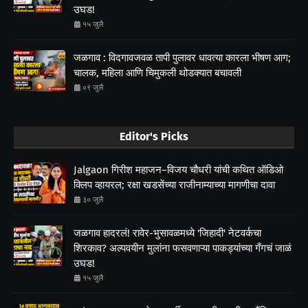
उघड!
१५ जुलै
जळगाव : विदगावजवळ तापी पुलावर धावत्या कारला भीषण आग;
चालक, महिला आणि चिमुकली थोडक्यात बचावली
०९ जुलै
Editor's Picks
Jalgaon गिरीश महाजन–विजय चौधरी यांची कथित ऑडिओ
क्लिप व्हायरल; रक्षा खडसेंच्या राजीनाम्याच्या मागणीचा दावा
३० जुलै
जळगाव हादरलं! रावेर-भुसावळमध्ये 'जिहादी' नेटवर्कचा
शिरकाव? अल्पवयीन मुलांना फसवणाऱ्या पाकड्यांच्या गँगचं जाळं
उघड!
१५ जुलै