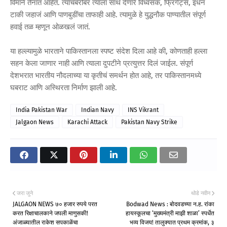
विमाने तैनात आहेत. त्याचबरोबर त्याला साथ देणारे विध्वंसक, फ्रिगेट्स, इंधन
टाकी जहाजं आणि पाणबुडींचा ताफाही आहे. त्यामुळे हे युद्धनौक पाण्यातील संपूर्ण
हवाई तळ म्हणून ओळखलं जातं.
या हल्ल्यामुळे भारताने पाकिस्तानला स्पष्ट संदेश दिला आहे की, कोणताही हल्ला
सहन केला जाणार नाही आणि त्याला दुपटीने प्रत्युत्तर दिलं जाईल. संपूर्ण
देशभरात भारतीय नौदलाच्या या कृतीचं समर्थन होत आहे, तर पाकिस्तानमध्ये
घबराट आणि अस्थिरता निर्माण झाली आहे.
India Pakistan War
Indian Navy
INS Vikrant
Jalgaon News
Karachi Attack
Pakistan Navy Strike
जरा जुने
थोडे नवीन
JALGAON NEWS ७० हजार रुपये परत
Bodwad News : बोदवडच्या न.ह. रांका
करत रिक्षाचालकाने जपली माणुसकी!
हायस्कूलचा ‘मुख्यमंत्री माझी शाळा’ स्पर्धेत
अंजाळ्यातील राकेश सपकाळेंचा
भव्य विजय! तालुक्यात प्रथम क्रमांक, ३