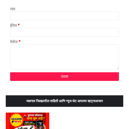
नाव
ईमेल
*
मेसेज
*
जळगाव जिल्ह्यातील माहिती आणि न्यूज थेट आपल्या व्हाट्सअपवर