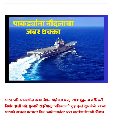
भारत-पाकिस्तानमधील तणाव शिगेला पोहोचला असून आता युद्धजन्य परिस्थिती
निर्माण झाली आहे. गुरुवारी रात्रीपासून पाकिस्तानने पुन्हा हल्ले सुरू केले, ज्याला
भारताने तात्काळ प्रत्युत्तर दिलं. हवाई दलानंतर आता भारतीय नौदलही अ‍ॅक्शन