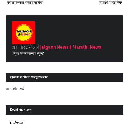
प्रामाणिकपणा वाखाणण्याजोगा
लाखांचे पारितोषिक
द्वारा पोस्ट केलेले
Jalgaon News | Marathi News
"न्यूज म्हणजे जळगाव न्यूज"
तुम्‍हाला या पोस्‍ट आवडू शकतात
undefined
टिप्पणी पोस्ट करा
0 टिप्पण्या