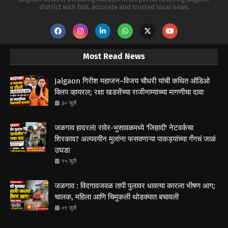
district with fast, accurate and trusted local news.
Most Read News
Jalgaon गिरीश महाजन–विजय चौधरी यांची कथित ऑडिओ
क्लिप व्हायरल; रक्षा खडसेंच्या राजीनाम्याच्या मागणीचा दावा
३० जुलै
जळगाव हादरलं! रावेर-भुसावळमध्ये 'जिहादी' नेटवर्कचा
शिरकाव? अल्पवयीन मुलांना फसवणाऱ्या पाकड्यांच्या गँगचं जाळं
उघड!
१५ जुलै
जळगाव : विदगावजवळ तापी पुलावर धावत्या कारला भीषण आग;
चालक, महिला आणि चिमुकली थोडक्यात बचावली
०९ जुलै