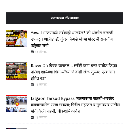
जळगावच्या टॉप बातम्या
Yawal भाजपमध्ये सर्वकाही आलबेल? की अंतर्गत नाराजी
उफाळून आली? डॉ. कुंदन फेगडे यांच्या पोस्टची राजकीय
वर्तुळात चर्चा
०३ ऑगस्ट
Raver २५ दिवस उलटले... तरीही काम ठप्प! वाघोड जिल्हा
परिषद शाळेच्या विद्यार्थ्यांच्या जीवाशी खेळ सुरूच; प्रशासन
झोपेत का?
०२ ऑगस्ट
Jalgaon Tarsod Bypass जळगावच्या पाळधी-तरसोद
बायपासवरील रस्ता खचला; गिरीश महाजन व गुलाबराव पाटील
यांनी केली पाहणी, चौकशीचे आदेश
०३ ऑगस्ट