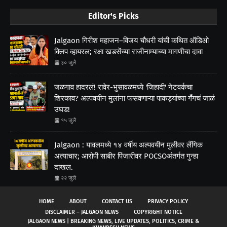
Editor's Picks
Jalgaon गिरीश महाजन–विजय चौधरी यांची कथित ऑडिओ
क्लिप व्हायरल; रक्षा खडसेंच्या राजीनाम्याच्या मागणीचा दावा
३० जुलै
जळगाव हादरलं! रावेर-भुसावळमध्ये 'जिहादी' नेटवर्कचा
शिरकाव? अल्पवयीन मुलांना फसवणाऱ्या पाकड्यांच्या गँगचं जाळं
उघड!
१५ जुलै
Jalgaon : यावलमध्ये १४ वर्षीय अल्पवयीन मुलीवर लैंगिक
अत्याचार; आरोपी साबीर पिंजारीवर POCSOअंतर्गत गुन्हा
दाखल.
२२ जुलै
HOME
ABOUT
CONTACT US
PRIVACY POLICY
DISCLAIMER – JALGAON NEWS
COPYRIGHT NOTICE
JALGAON NEWS | BREAKING NEWS, LIVE UPDATES, POLITICS, CRIME &