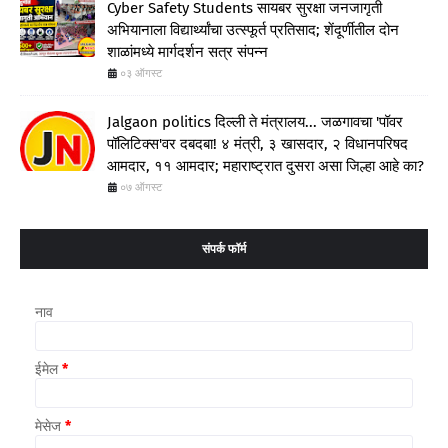
Cyber Safety Students सायबर सुरक्षा जनजागृती
अभियानाला विद्यार्थ्यांचा उत्स्फूर्त प्रतिसाद; शेंदूर्णीतील दोन
शाळांमध्ये मार्गदर्शन सत्र संपन्न
०३ ऑगस्ट
Jalgaon politics दिल्ली ते मंत्रालय... जळगावचा 'पॉवर
पॉलिटिक्स'वर दबदबा! ४ मंत्री, ३ खासदार, २ विधानपरिषद
आमदार, ११ आमदार; महाराष्ट्रात दुसरा असा जिल्हा आहे का?
०७ ऑगस्ट
संपर्क फॉर्म
नाव
ईमेल
*
मेसेज
*