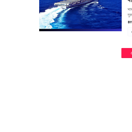
भार
गुर