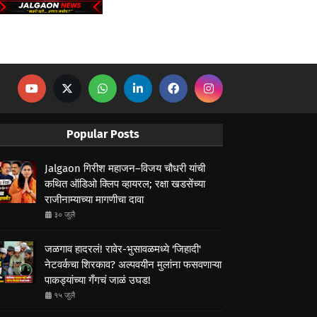
Popular Posts
Jalgaon गिरीश महाजन–विजय चौधरी यांची
कथित ऑडिओ क्लिप व्हायरल; रक्षा खडसेंच्या
राजीनाम्याच्या मागणीचा दावा
३० जुलै
जळगाव हादरलं! रावेर-भुसावळमध्ये 'जिहादी'
नेटवर्कचा शिरकाव? अल्पवयीन मुलांना फसवणाऱ्या
पाकड्यांच्या गँगचं जाळं उघड!
१५ जुलै