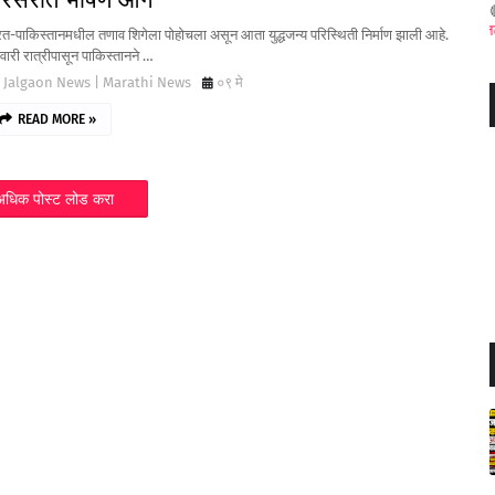
जळगाव जिल्
त-पाकिस्तानमधील तणाव शिगेला पोहोचला असून आता युद्धजन्य परिस्थिती निर्माण झाली आहे.
ुवारी रात्रीपासून पाकिस्तानने …
Jalgaon News | Marathi News
०९ मे
READ MORE »
अधिक पोस्ट लोड करा