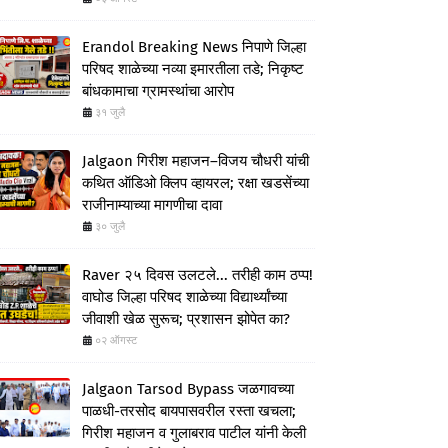
Erandol Breaking News निपाणे जिल्हा
परिषद शाळेच्या नव्या इमारतीला तडे; निकृष्ट
बांधकामाचा ग्रामस्थांचा आरोप
३१ जुलै
Jalgaon गिरीश महाजन–विजय चौधरी यांची
कथित ऑडिओ क्लिप व्हायरल; रक्षा खडसेंच्या
राजीनाम्याच्या मागणीचा दावा
३० जुलै
Raver २५ दिवस उलटले... तरीही काम ठप्प!
वाघोड जिल्हा परिषद शाळेच्या विद्यार्थ्यांच्या
जीवाशी खेळ सुरूच; प्रशासन झोपेत का?
०२ ऑगस्ट
Jalgaon Tarsod Bypass जळगावच्या
पाळधी-तरसोद बायपासवरील रस्ता खचला;
गिरीश महाजन व गुलाबराव पाटील यांनी केली