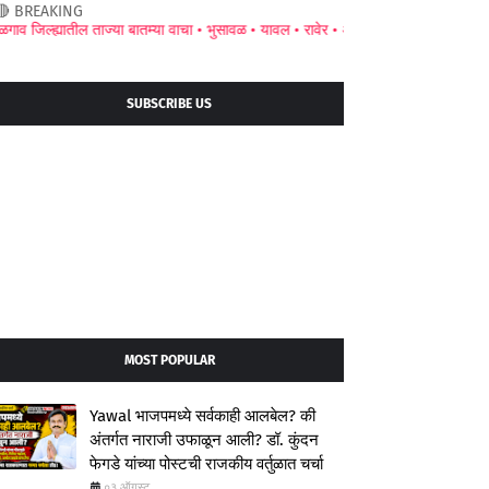
🔴 BREAKING
ह्यातील ताज्या बातम्या वाचा •
भुसावळ •
यावल •
रावेर •
अमळनेर •
जामनेर •
चाळीसगाव •
पा
SUBSCRIBE US
MOST POPULAR
Yawal भाजपमध्ये सर्वकाही आलबेल? की
अंतर्गत नाराजी उफाळून आली? डॉ. कुंदन
फेगडे यांच्या पोस्टची राजकीय वर्तुळात चर्चा
०३ ऑगस्ट