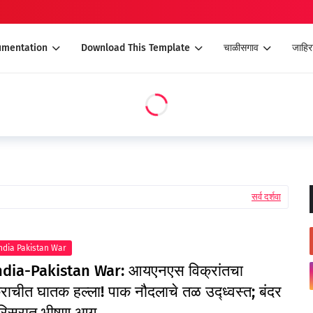
umentation
Download This Template
चाळीसगाव
जाहिर
सर्व दर्शवा
ndia Pakistan War
ndia-Pakistan War: आयएनएस विक्रांतचा
राचीत घातक हल्ला! पाक नौदलाचे तळ उद्ध्वस्त; बंदर
रिसरात भीषण आग