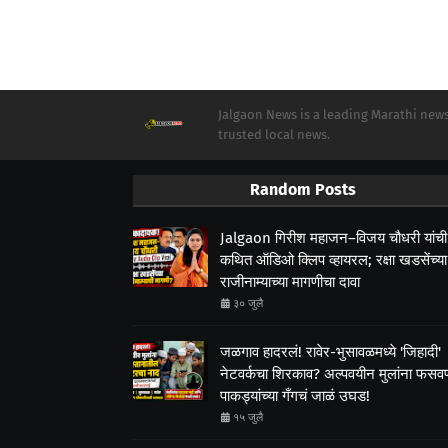
Jalgaon News is a leading Marathi news 
trusted local news.
Random Posts
Jalgaon गिरीश महाजन–विजय चौधरी यांची
कथित ऑडिओ क्लिप व्हायरल; रक्षा खडसेंच्या
राजीनाम्याच्या मागणीचा दावा
३० जुलै
जळगाव हादरलं! रावेर-भुसावळमध्ये 'जिहादी'
नेटवर्कचा शिरकाव? अल्पवयीन मुलांना फसवणा
पाकड्यांच्या गँगचं जाळं उघड!
१५ जुलै