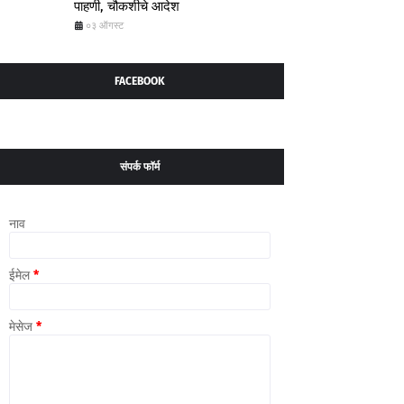
पाहणी, चौकशीचे आदेश
०३ ऑगस्ट
FACEBOOK
संपर्क फॉर्म
नाव
ईमेल
*
मेसेज
*