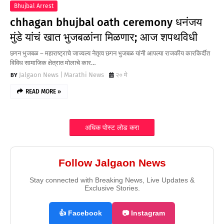
Bhujbal Arrest
chhagan bhujbal oath ceremony धनंजय
मुंडे यांचं खात भुजबळांना मिळणार; आज शपथविधी
छगन भुजबळ – महाराष्ट्राचे जाज्वल्य नेतृत्व छगन भुजबळ यांनी आपल्या राजकीय कारकिर्दीत
विविध सामाजिक क्षेत्रात मोलाचे कार…
Jalgaon News | Marathi News
२० मे
READ MORE »
अधिक पोस्ट लोड करा
Follow Jalgaon News
Stay connected with Breaking News, Live Updates &
Exclusive Stories.
👍 Facebook
📷 Instagram