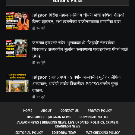
Editor's Picks
Jalgaon गिरीश महाजन–विजय चौधरी यांची कथित ऑडिओ
क्लिप व्हायरल; रक्षा खडसेंच्या राजीनाम्याच्या मागणीचा दावा
३० जुलै
जळगाव हादरलं! रावेर-भुसावळमध्ये 'जिहादी' नेटवर्कचा
शिरकाव? अल्पवयीन मुलांना फसवणाऱ्या पाकड्यांच्या गँगचं जाळं
उघड!
१५ जुलै
Jalgaon : यावलमध्ये १४ वर्षीय अल्पवयीन मुलीवर लैंगिक
अत्याचार; आरोपी साबीर पिंजारीवर POCSOअंतर्गत गुन्हा
दाखल.
२२ जुलै
HOME
ABOUT
CONTACT US
PRIVACY POLICY
DISCLAIMER – JALGAON NEWS
COPYRIGHT NOTICE
JALGAON NEWS | BREAKING NEWS, LIVE UPDATES, POLITICS, CRIME &
KHANDESH NEWS
EDITORIAL POLICY
EDITORIAL TEAM
FACT-CHECKING POLICY