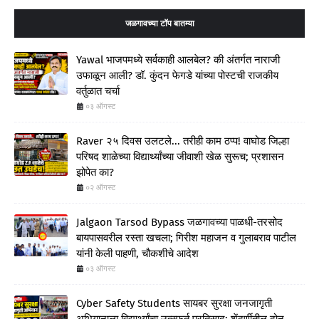
जळगावच्या टॉप बातम्या
Yawal भाजपमध्ये सर्वकाही आलबेल? की अंतर्गत नाराजी
उफाळून आली? डॉ. कुंदन फेगडे यांच्या पोस्टची राजकीय
वर्तुळात चर्चा
०३ ऑगस्ट
Raver २५ दिवस उलटले... तरीही काम ठप्प! वाघोड जिल्हा
परिषद शाळेच्या विद्यार्थ्यांच्या जीवाशी खेळ सुरूच; प्रशासन
झोपेत का?
०२ ऑगस्ट
Jalgaon Tarsod Bypass जळगावच्या पाळधी-तरसोद
बायपासवरील रस्ता खचला; गिरीश महाजन व गुलाबराव पाटील
यांनी केली पाहणी, चौकशीचे आदेश
०३ ऑगस्ट
Cyber Safety Students सायबर सुरक्षा जनजागृती