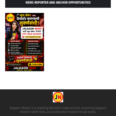
NEWS REPORTER AND ANCHOR OPPORTUNITIES
Jalgaon News is a leading Marathi news portal covering Jalgaon
district with fast, accurate and trusted local news.