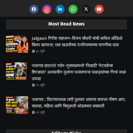
Most Read News
Jalgaon गिरीश महाजन–विजय चौधरी यांची कथित ऑडिओ
क्लिप व्हायरल; रक्षा खडसेंच्या राजीनाम्याच्या मागणीचा दावा
३० जुलै
जळगाव हादरलं! रावेर-भुसावळमध्ये 'जिहादी' नेटवर्कचा
शिरकाव? अल्पवयीन मुलांना फसवणाऱ्या पाकड्यांच्या गँगचं जाळं
उघड!
१५ जुलै
जळगाव : विदगावजवळ तापी पुलावर धावत्या कारला भीषण आग;
चालक, महिला आणि चिमुकली थोडक्यात बचावली
०९ जुलै