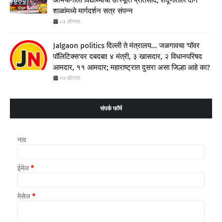
अभियानाला विद्यार्थ्यांचा उत्स्फूर्त प्रतिसाद; शेंदूर्णीतील दोन
शाळांमध्ये मार्गदर्शन सत्र संपन्न
०३ ऑगस्ट
Jalgaon politics दिल्ली ते मंत्रालय... जळगावचा 'पॉवर
पॉलिटिक्स'वर दबदबा! ४ मंत्री, ३ खासदार, २ विधानपरिषद
आमदार, ११ आमदार; महाराष्ट्रात दुसरा असा जिल्हा आहे का?
०७ ऑगस्ट
संपर्क फॉर्म
नाव
ईमेल
*
मेसेज
*