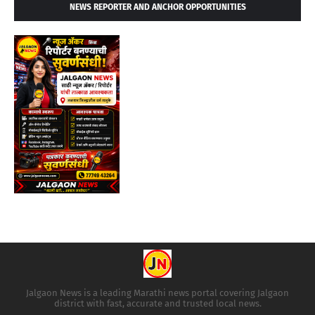
NEWS REPORTER AND ANCHOR OPPORTUNITIES
Jalgaon News is a leading Marathi news portal covering Jalgaon
district with fast, accurate and trusted local news.