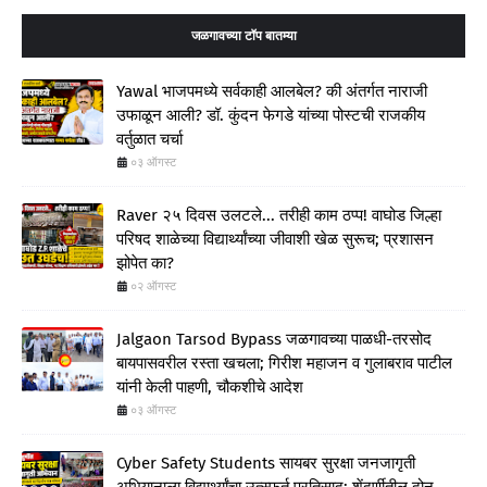
जळगावच्या टॉप बातम्या
Yawal भाजपमध्ये सर्वकाही आलबेल? की अंतर्गत नाराजी
उफाळून आली? डॉ. कुंदन फेगडे यांच्या पोस्टची राजकीय
वर्तुळात चर्चा
०३ ऑगस्ट
Raver २५ दिवस उलटले... तरीही काम ठप्प! वाघोड जिल्हा
परिषद शाळेच्या विद्यार्थ्यांच्या जीवाशी खेळ सुरूच; प्रशासन
झोपेत का?
०२ ऑगस्ट
Jalgaon Tarsod Bypass जळगावच्या पाळधी-तरसोद
बायपासवरील रस्ता खचला; गिरीश महाजन व गुलाबराव पाटील
यांनी केली पाहणी, चौकशीचे आदेश
०३ ऑगस्ट
Cyber Safety Students सायबर सुरक्षा जनजागृती