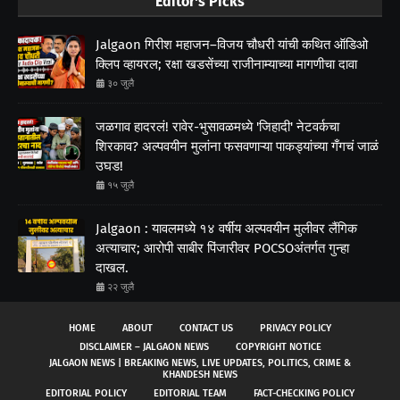
Editor's Picks
Jalgaon गिरीश महाजन–विजय चौधरी यांची कथित ऑडिओ
क्लिप व्हायरल; रक्षा खडसेंच्या राजीनाम्याच्या मागणीचा दावा
३० जुलै
जळगाव हादरलं! रावेर-भुसावळमध्ये 'जिहादी' नेटवर्कचा
शिरकाव? अल्पवयीन मुलांना फसवणाऱ्या पाकड्यांच्या गँगचं जाळं
उघड!
१५ जुलै
Jalgaon : यावलमध्ये १४ वर्षीय अल्पवयीन मुलीवर लैंगिक
अत्याचार; आरोपी साबीर पिंजारीवर POCSOअंतर्गत गुन्हा
दाखल.
२२ जुलै
HOME
ABOUT
CONTACT US
PRIVACY POLICY
DISCLAIMER – JALGAON NEWS
COPYRIGHT NOTICE
JALGAON NEWS | BREAKING NEWS, LIVE UPDATES, POLITICS, CRIME &
KHANDESH NEWS
EDITORIAL POLICY
EDITORIAL TEAM
FACT-CHECKING POLICY