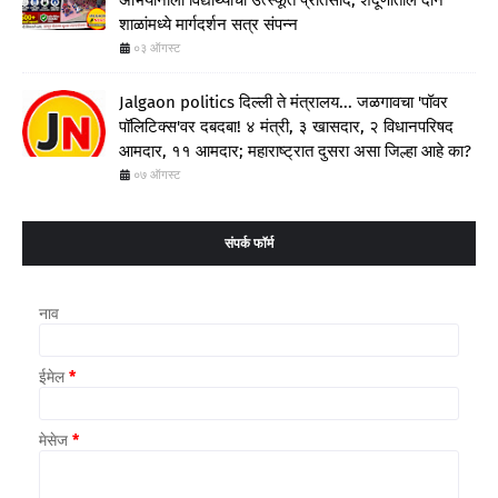
अभियानाला विद्यार्थ्यांचा उत्स्फूर्त प्रतिसाद; शेंदूर्णीतील दोन
शाळांमध्ये मार्गदर्शन सत्र संपन्न
०३ ऑगस्ट
Jalgaon politics दिल्ली ते मंत्रालय... जळगावचा 'पॉवर
पॉलिटिक्स'वर दबदबा! ४ मंत्री, ३ खासदार, २ विधानपरिषद
आमदार, ११ आमदार; महाराष्ट्रात दुसरा असा जिल्हा आहे का?
०७ ऑगस्ट
संपर्क फॉर्म
नाव
ईमेल
*
मेसेज
*