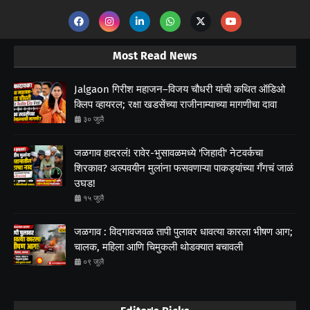
Most Read News
Jalgaon गिरीश महाजन–विजय चौधरी यांची कथित ऑडिओ
क्लिप व्हायरल; रक्षा खडसेंच्या राजीनाम्याच्या मागणीचा दावा
३० जुलै
जळगाव हादरलं! रावेर-भुसावळमध्ये 'जिहादी' नेटवर्कचा
शिरकाव? अल्पवयीन मुलांना फसवणाऱ्या पाकड्यांच्या गँगचं जाळं
उघड!
१५ जुलै
जळगाव : विदगावजवळ तापी पुलावर धावत्या कारला भीषण आग;
चालक, महिला आणि चिमुकली थोडक्यात बचावली
०९ जुलै