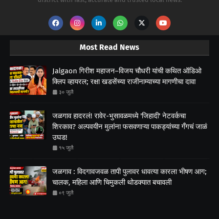
Most Read News
Jalgaon गिरीश महाजन–विजय चौधरी यांची कथित ऑडिओ
क्लिप व्हायरल; रक्षा खडसेंच्या राजीनाम्याच्या मागणीचा दावा
३० जुलै
जळगाव हादरलं! रावेर-भुसावळमध्ये 'जिहादी' नेटवर्कचा
शिरकाव? अल्पवयीन मुलांना फसवणाऱ्या पाकड्यांच्या गँगचं जाळं
उघड!
१५ जुलै
जळगाव : विदगावजवळ तापी पुलावर धावत्या कारला भीषण आग;
चालक, महिला आणि चिमुकली थोडक्यात बचावली
०९ जुलै