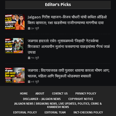
Editor's Picks
Jalgaon गिरीश महाजन–विजय चौधरी यांची कथित ऑडिओ
क्लिप व्हायरल; रक्षा खडसेंच्या राजीनाम्याच्या मागणीचा दावा
३० जुलै
जळगाव हादरलं! रावेर-भुसावळमध्ये 'जिहादी' नेटवर्कचा
शिरकाव? अल्पवयीन मुलांना फसवणाऱ्या पाकड्यांच्या गँगचं जाळं
उघड!
१५ जुलै
जळगाव : विदगावजवळ तापी पुलावर धावत्या कारला भीषण आग;
चालक, महिला आणि चिमुकली थोडक्यात बचावली
०९ जुलै
HOME
ABOUT
CONTACT US
PRIVACY POLICY
DISCLAIMER – JALGAON NEWS
COPYRIGHT NOTICE
JALGAON NEWS | BREAKING NEWS, LIVE UPDATES, POLITICS, CRIME &
KHANDESH NEWS
EDITORIAL POLICY
EDITORIAL TEAM
FACT-CHECKING POLICY