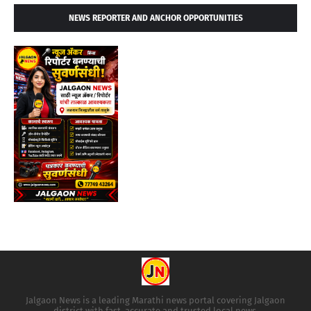
NEWS REPORTER AND ANCHOR OPPORTUNITIES
Jalgaon News is a leading Marathi news portal covering Jalgaon
district with fast, accurate and trusted local news.