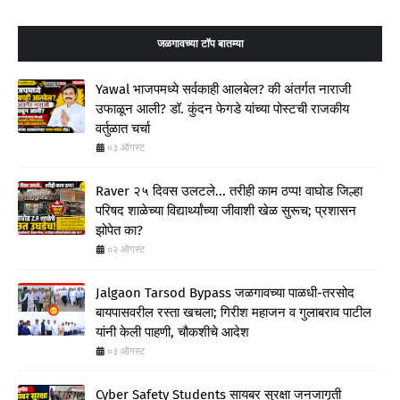
जळगावच्या टॉप बातम्या
Yawal भाजपमध्ये सर्वकाही आलबेल? की अंतर्गत नाराजी
उफाळून आली? डॉ. कुंदन फेगडे यांच्या पोस्टची राजकीय
वर्तुळात चर्चा
०३ ऑगस्ट
Raver २५ दिवस उलटले... तरीही काम ठप्प! वाघोड जिल्हा
परिषद शाळेच्या विद्यार्थ्यांच्या जीवाशी खेळ सुरूच; प्रशासन
झोपेत का?
०२ ऑगस्ट
Jalgaon Tarsod Bypass जळगावच्या पाळधी-तरसोद
बायपासवरील रस्ता खचला; गिरीश महाजन व गुलाबराव पाटील
यांनी केली पाहणी, चौकशीचे आदेश
०३ ऑगस्ट
Cyber Safety Students सायबर सुरक्षा जनजागृती