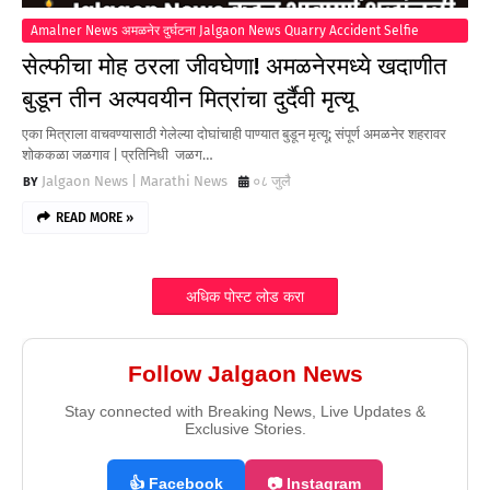
Amalner News अमळनेर दुर्घटना Jalgaon News Quarry Accident Selfie
Accident Breaking News
सेल्फीचा मोह ठरला जीवघेणा! अमळनेरमध्ये खदाणीत
बुडून तीन अल्पवयीन मित्रांचा दुर्दैवी मृत्यू
एका मित्राला वाचवण्यासाठी गेलेल्या दोघांचाही पाण्यात बुडून मृत्यू; संपूर्ण अमळनेर शहरावर
शोककळा जळगाव | प्रतिनिधी जळग…
Jalgaon News | Marathi News
०८ जुलै
READ MORE »
अधिक पोस्ट लोड करा
Follow Jalgaon News
Stay connected with Breaking News, Live Updates &
Exclusive Stories.
👍 Facebook
📷 Instagram