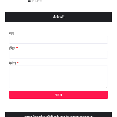
०१ ऑगस्ट
संपर्क फॉर्म
नाव
ईमेल
*
मेसेज
*
जळगाव जिल्ह्यातील माहिती आणि न्यूज थेट आपल्या व्हाट्सअपवर