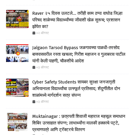
Raver २५ दिवस उलटले... तरीही काम ठप्प! वाघोड जिल्हा
परिषद शाळेच्या विद्यार्थ्यांच्या जीवाशी खेळ सुरूच; प्रशासन
झोपेत का?
०२ ऑगस्ट
Jalgaon Tarsod Bypass जळगावच्या पाळधी-तरसोद
बायपासवरील रस्ता खचला; गिरीश महाजन व गुलाबराव पाटील
यांनी केली पाहणी, चौकशीचे आदेश
०३ ऑगस्ट
Cyber Safety Students सायबर सुरक्षा जनजागृती
अभियानाला विद्यार्थ्यांचा उत्स्फूर्त प्रतिसाद; शेंदूर्णीतील दोन
शाळांमध्ये मार्गदर्शन सत्र संपन्न
०३ ऑगस्ट
Muktainagar : छत्रपती शिवाजी महाराज महसूल समाधान
शिबिर उत्साहात संपन्न; लाभार्थ्यांना मालकी हक्काचे पट्टे,
प्रमाणपत्रे आणि ट्रॅक्टरचे वितरण