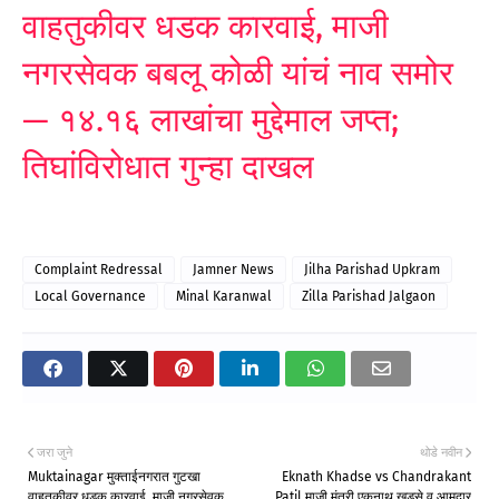
वाहतुकीवर धडक कारवाई, माजी
नगरसेवक बबलू कोळी यांचं नाव समोर
— १४.१६ लाखांचा मुद्देमाल जप्त;
तिघांविरोधात गुन्हा दाखल
Complaint Redressal
Jamner News
Jilha Parishad Upkram
Local Governance
Minal Karanwal
Zilla Parishad Jalgaon
जरा जुने
थोडे नवीन
Muktainagar मुक्ताईनगरात गुटखा
Eknath Khadse vs Chandrakant
वाहतुकीवर धडक कारवाई, माजी नगरसेवक
Patil माजी मंत्री एकनाथ खडसे व आमदार