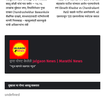
बबलू कोळी यांचं नाव समोर — १४.१६
चंद्रकांत पाटील यांच्यात आरोप-प्रत्यारोपाचे
लाखांचा मुद्देमाल जप्त; तिघांविरोधात गुन्हा
रण! Eknath Khadse vs Chandrakant
दाखल Chandrashekhar Bawankule
Patil खडसे-पाटील आमनेसामने: 40
शैक्षणिक दाखले, शपथपत्रासाठी स्टॅम्पपेपरची
एकरपासून 120 एकरपर्यंतचा स्फोटक सवाल
मागणी नियमबाह्य – महसूलमंत्री बावनकुळे
यांची अधिकाऱ्यांना तंबी
द्वारा पोस्ट केलेले
Jalgaon News | Marathi News
"न्यूज म्हणजे जळगाव न्यूज"
तुम्‍हाला या पोस्‍ट आवडू शकतात
undefined