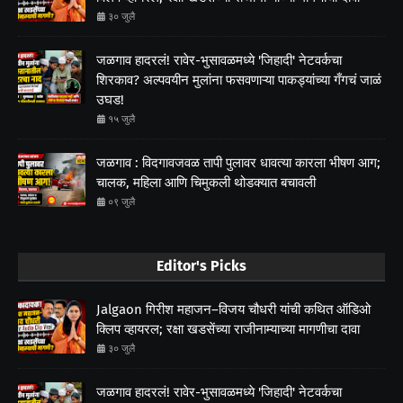
३० जुलै
जळगाव हादरलं! रावेर-भुसावळमध्ये 'जिहादी' नेटवर्कचा
शिरकाव? अल्पवयीन मुलांना फसवणाऱ्या पाकड्यांच्या गँगचं जाळं
उघड!
१५ जुलै
जळगाव : विदगावजवळ तापी पुलावर धावत्या कारला भीषण आग;
चालक, महिला आणि चिमुकली थोडक्यात बचावली
०९ जुलै
Editor's Picks
Jalgaon गिरीश महाजन–विजय चौधरी यांची कथित ऑडिओ
क्लिप व्हायरल; रक्षा खडसेंच्या राजीनाम्याच्या मागणीचा दावा
३० जुलै
जळगाव हादरलं! रावेर-भुसावळमध्ये 'जिहादी' नेटवर्कचा