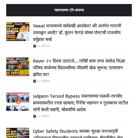
जळगावच्या टॉप बातम्या
Yawal भाजपमध्ये सर्वकाही आलबेल? की अंतर्गत नाराजी
उफाळून आली? डॉ. कुंदन फेगडे यांच्या पोस्टची राजकीय
वर्तुळात चर्चा
०३ ऑगस्ट
Raver २५ दिवस उलटले... तरीही काम ठप्प! वाघोड जिल्हा
परिषद शाळेच्या विद्यार्थ्यांच्या जीवाशी खेळ सुरूच; प्रशासन
झोपेत का?
०२ ऑगस्ट
Jalgaon Tarsod Bypass जळगावच्या पाळधी-तरसोद
बायपासवरील रस्ता खचला; गिरीश महाजन व गुलाबराव पाटील
यांनी केली पाहणी, चौकशीचे आदेश
०३ ऑगस्ट
Cyber Safety Students सायबर सुरक्षा जनजागृती