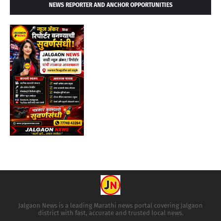
NEWS REPORTER AND ANCHOR OPPORTUNITIES
Jalgaon News is a leading Marathi news portal covering Jalgaon
district with fast, accurate and trusted local news.