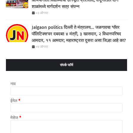
अभियानाला विद्यार्थ्यांचा उत्स्फूर्त प्रतिसाद; शेंदूर्णीतील दोन
शाळांमध्ये मार्गदर्शन सत्र संपन्न
०३ ऑगस्ट
Jalgaon politics दिल्ली ते मंत्रालय... जळगावचा 'पॉवर
पॉलिटिक्स'वर दबदबा! ४ मंत्री, ३ खासदार, २ विधानपरिषद
आमदार, ११ आमदार; महाराष्ट्रात दुसरा असा जिल्हा आहे का?
०७ ऑगस्ट
संपर्क फॉर्म
नाव
ईमेल
*
मेसेज
*