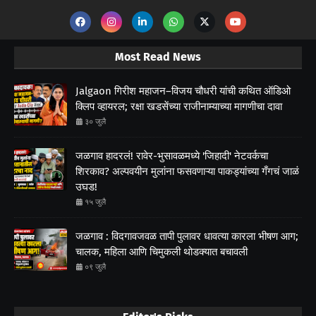
Most Read News
Jalgaon गिरीश महाजन–विजय चौधरी यांची कथित ऑडिओ
क्लिप व्हायरल; रक्षा खडसेंच्या राजीनाम्याच्या मागणीचा दावा
३० जुलै
जळगाव हादरलं! रावेर-भुसावळमध्ये 'जिहादी' नेटवर्कचा
शिरकाव? अल्पवयीन मुलांना फसवणाऱ्या पाकड्यांच्या गँगचं जाळं
उघड!
१५ जुलै
जळगाव : विदगावजवळ तापी पुलावर धावत्या कारला भीषण आग;
चालक, महिला आणि चिमुकली थोडक्यात बचावली
०९ जुलै