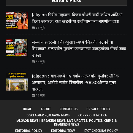
Editor's Picks
Jalgaon गिरीश महाजन–विजय चौधरी यांची कथित ऑडिओ
क्लिप व्हायरल; रक्षा खडसेंच्या राजीनाम्याच्या मागणीचा दावा
३० जुलै
जळगाव हादरलं! रावेर-भुसावळमध्ये 'जिहादी' नेटवर्कचा
शिरकाव? अल्पवयीन मुलांना फसवणाऱ्या पाकड्यांच्या गँगचं जाळं
उघड!
१५ जुलै
Jalgaon : यावलमध्ये १४ वर्षीय अल्पवयीन मुलीवर लैंगिक
अत्याचार; आरोपी साबीर पिंजारीवर POCSOअंतर्गत गुन्हा
दाखल.
२२ जुलै
HOME
ABOUT
CONTACT US
PRIVACY POLICY
DISCLAIMER – JALGAON NEWS
COPYRIGHT NOTICE
JALGAON NEWS | BREAKING NEWS, LIVE UPDATES, POLITICS, CRIME &
KHANDESH NEWS
EDITORIAL POLICY
EDITORIAL TEAM
FACT-CHECKING POLICY