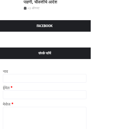
पाहणी, चौकशीचे आदेश
०३ ऑगस्ट
FACEBOOK
संपर्क फॉर्म
नाव
ईमेल
*
मेसेज
*