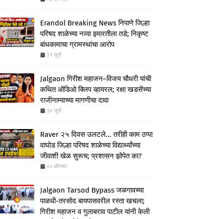
Erandol Breaking News निपाणे जिल्हा
परिषद शाळेच्या नव्या इमारतीला तडे; निकृष्ट
बांधकामाचा ग्रामस्थांचा आरोप
३१ जुलै
Jalgaon गिरीश महाजन–विजय चौधरी यांची
कथित ऑडिओ क्लिप व्हायरल; रक्षा खडसेंच्या
राजीनाम्याच्या मागणीचा दावा
३० जुलै
Raver २५ दिवस उलटले... तरीही काम ठप्प!
वाघोड जिल्हा परिषद शाळेच्या विद्यार्थ्यांच्या
जीवाशी खेळ सुरूच; प्रशासन झोपेत का?
०२ ऑगस्ट
Jalgaon Tarsod Bypass जळगावच्या
पाळधी-तरसोद बायपासवरील रस्ता खचला;
गिरीश महाजन व गुलाबराव पाटील यांनी केली