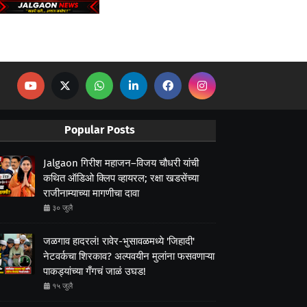
Popular Posts
Jalgaon गिरीश महाजन–विजय चौधरी यांची
कथित ऑडिओ क्लिप व्हायरल; रक्षा खडसेंच्या
राजीनाम्याच्या मागणीचा दावा
३० जुलै
जळगाव हादरलं! रावेर-भुसावळमध्ये 'जिहादी'
नेटवर्कचा शिरकाव? अल्पवयीन मुलांना फसवणाऱ्या
पाकड्यांच्या गँगचं जाळं उघड!
१५ जुलै