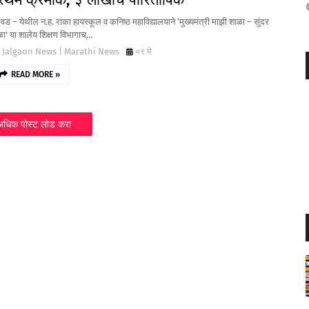
जळगाव
वड – येथील न.ह. रांका हायस्कूल व कनिष्ठ महाविद्यालयाने ‘मुख्यमंत्री माझी शाळा – सुंदर
ा’ या शालेय शिक्षण विभागाच्…
Jalgaon News | Marathi News
०९ मे
READ MORE »
अधिक पोस्ट लोड करा