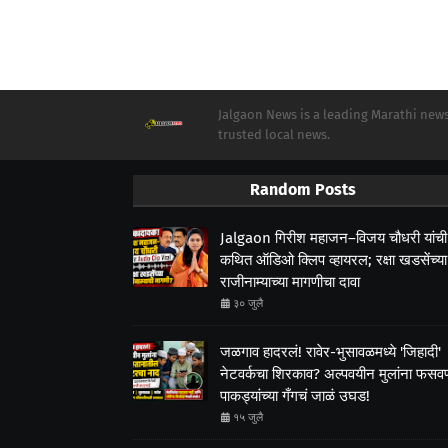
Jalgaon News is a leading Marathi news 
trusted local news.
Random Posts
Jalgaon गिरीश महाजन–विजय चौधरी यांची
कथित ऑडिओ क्लिप व्हायरल; रक्षा खडसेंच्या
राजीनाम्याच्या मागणीचा दावा
३० जुलै
जळगाव हादरलं! रावेर-भुसावळमध्ये 'जिहादी'
नेटवर्कचा शिरकाव? अल्पवयीन मुलांना फसवणा
पाकड्यांच्या गँगचं जाळं उघड!
१५ जुलै