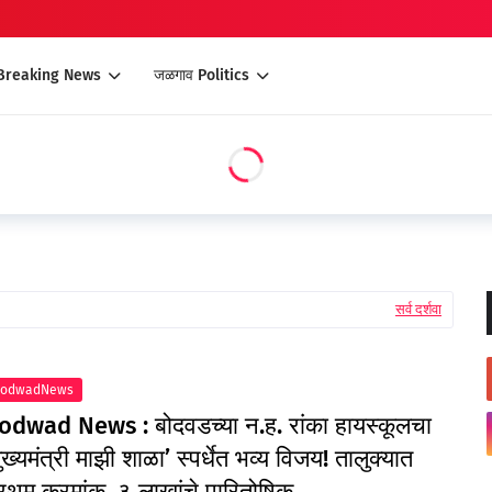
 Breaking News
जळगाव Politics
सर्व दर्शवा
BodwadNews
odwad News : बोदवडच्या न.ह. रांका हायस्कूलचा
ुख्यमंत्री माझी शाळा’ स्पर्धेत भव्य विजय! तालुक्यात
्रथम क्रमांक, ३ लाखांचे पारितोषिक