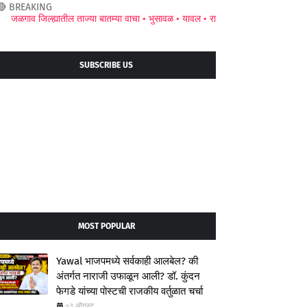
🔴 BREAKING
 जिल्ह्यातील ताज्या बातम्या वाचा •
भुसावळ •
यावल •
रावेर •
अमळनेर •
जामनेर •
चाळीसगा
SUBSCRIBE US
MOST POPULAR
Yawal भाजपमध्ये सर्वकाही आलबेल? की
अंतर्गत नाराजी उफाळून आली? डॉ. कुंदन
फेगडे यांच्या पोस्टची राजकीय वर्तुळात चर्चा
०३ ऑगस्ट