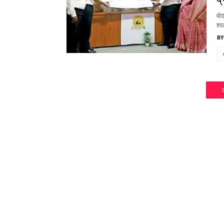
बोद
शाळ