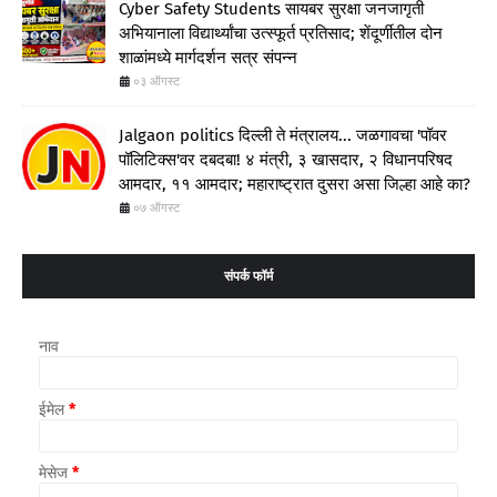
Cyber Safety Students सायबर सुरक्षा जनजागृती
अभियानाला विद्यार्थ्यांचा उत्स्फूर्त प्रतिसाद; शेंदूर्णीतील दोन
शाळांमध्ये मार्गदर्शन सत्र संपन्न
०३ ऑगस्ट
Jalgaon politics दिल्ली ते मंत्रालय... जळगावचा 'पॉवर
पॉलिटिक्स'वर दबदबा! ४ मंत्री, ३ खासदार, २ विधानपरिषद
आमदार, ११ आमदार; महाराष्ट्रात दुसरा असा जिल्हा आहे का?
०७ ऑगस्ट
संपर्क फॉर्म
नाव
ईमेल
*
मेसेज
*