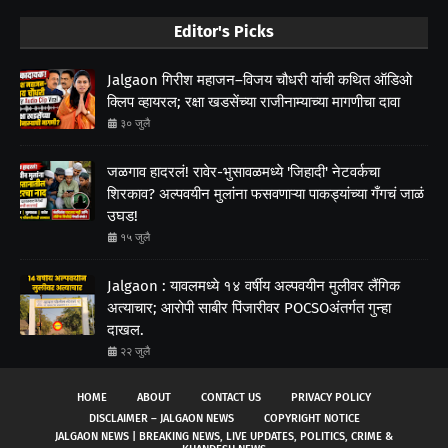
Editor's Picks
Jalgaon गिरीश महाजन–विजय चौधरी यांची कथित ऑडिओ
क्लिप व्हायरल; रक्षा खडसेंच्या राजीनाम्याच्या मागणीचा दावा
३० जुलै
जळगाव हादरलं! रावेर-भुसावळमध्ये 'जिहादी' नेटवर्कचा
शिरकाव? अल्पवयीन मुलांना फसवणाऱ्या पाकड्यांच्या गँगचं जाळं
उघड!
१५ जुलै
Jalgaon : यावलमध्ये १४ वर्षीय अल्पवयीन मुलीवर लैंगिक
अत्याचार; आरोपी साबीर पिंजारीवर POCSOअंतर्गत गुन्हा
दाखल.
२२ जुलै
HOME
ABOUT
CONTACT US
PRIVACY POLICY
DISCLAIMER – JALGAON NEWS
COPYRIGHT NOTICE
JALGAON NEWS | BREAKING NEWS, LIVE UPDATES, POLITICS, CRIME &