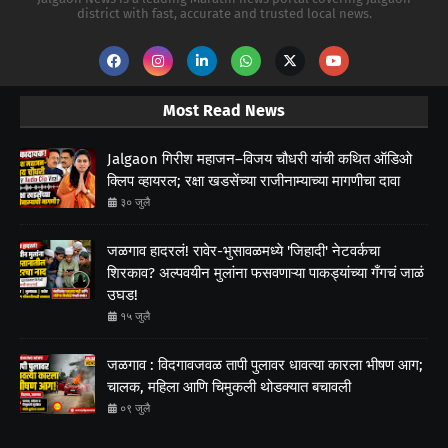
district with fast, accurate and trusted local news.
Most Read News
Jalgaon गिरीश महाजन–विजय चौधरी यांची कथित ऑडिओ
क्लिप व्हायरल; रक्षा खडसेंच्या राजीनाम्याच्या मागणीचा दावा
३० जुलै
जळगाव हादरलं! रावेर-भुसावळमध्ये 'जिहादी' नेटवर्कचा
शिरकाव? अल्पवयीन मुलांना फसवणाऱ्या पाकड्यांच्या गँगचं जाळं
उघड!
१५ जुलै
जळगाव : विदगावजवळ तापी पुलावर धावत्या कारला भीषण आग;
चालक, महिला आणि चिमुकली थोडक्यात बचावली
०९ जुलै