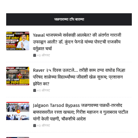
जळगावच्या टॉप बातम्या
Yawal भाजपमध्ये सर्वकाही आलबेल? की अंतर्गत नाराजी
उफाळून आली? डॉ. कुंदन फेगडे यांच्या पोस्टची राजकीय
वर्तुळात चर्चा
०३ ऑगस्ट
Raver २५ दिवस उलटले... तरीही काम ठप्प! वाघोड जिल्हा
परिषद शाळेच्या विद्यार्थ्यांच्या जीवाशी खेळ सुरूच; प्रशासन
झोपेत का?
०२ ऑगस्ट
Jalgaon Tarsod Bypass जळगावच्या पाळधी-तरसोद
बायपासवरील रस्ता खचला; गिरीश महाजन व गुलाबराव पाटील
यांनी केली पाहणी, चौकशीचे आदेश
०३ ऑगस्ट