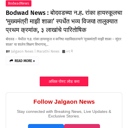
BodwadNews
Bodwad News : बोदवडच्या न.ह. रांका हायस्कूलचा
‘मुख्यमंत्री माझी शाळा’ स्पर्धेत भव्य विजय! तालुक्यात
प्रथम क्रमांक, ३ लाखांचे पारितोषिक
बोदवड – येथील न.ह. रांका हायस्कूल व कनिष्ठ महाविद्यालयाने ‘मुख्यमंत्री माझी शाळा – सुंदर
शाळा’ या शालेय शिक्षण विभागाच्…
Jalgaon News | Marathi News
०९ मे
READ MORE »
अधिक पोस्ट लोड करा
Follow Jalgaon News
Stay connected with Breaking News, Live Updates &
Exclusive Stories.